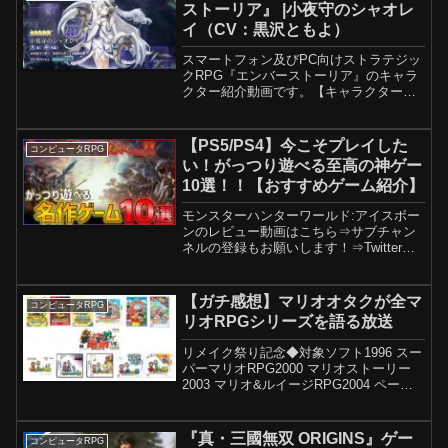
ストーリア』 |小夜守のシャオレ
イ（CV：黒沢ともよ）
スマートフォン及びPC向けストラテジッ
クRPG『エンバーストーリア』のキャラ
クター紹介動画です。【キャラクター紹
介】獣爛の世界ガルガバル出身の令嬢。
大物マフィアの娘でミミズクの獣人。好
奇心旺盛だが、世間一般の常識に疎い。
【PS5/PS4】今こそプレイした
コンピュータRPG
本作は、魔獣はびこる...
い！がっつり遊べる至高の神ゲー
10選！！【おすすめゲーム紹介】
モンスターハンターワールド:アイスボー
ンのレビュー動画はこちら⇒サブチャン
ネルの登録もお願いします！⇒Twitterフ
ォローもお願いします！⇒概要欄まで見
ていただいてありがとうございます！ぜ
ひ、見ていた方はコメントの際に「🐧」
【ガチ感想】マリオオタクが全マ
コンピュータRPG
の絵文字をつけ...
リオRPGシリーズを語る放送
リメイク祭り記念◆対象ソフト1996 スー
パーマリオRPG2000 マリオストーリー
2003 マリオ&ルイージRPG2004 ペーパ
ーマリオRPG2005 マリオ&ルイージ
RPG22007 スーパーペーパーマリオ2009
マリオ&ルイージR...
『真・三國無双 ORIGINS』ゲー
コンピュータRPG