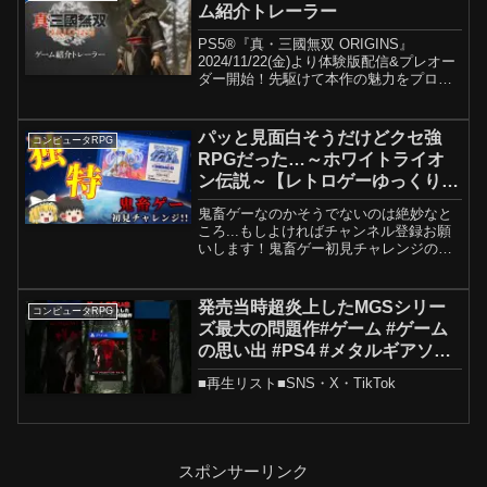
ム紹介トレーラー
PS5®『真・三國無双 ORIGINS』
2024/11/22(金)より体験版配信&プレオー
ダー開始！先駆けて本作の魅力をプロデ
ューサーの解説で紹介する動画「ゲーム
紹介トレーラー」を公開しました。体験
版でプレイできるアクションに関する紹
パッと見面白そうだけどクセ強
コンピュータRPG
介はも...
RPGだった…～ホワイトライオ
ン伝説～【レトロゲーゆっくり実
況】
鬼畜ゲーなのかそうでないのは絶妙なと
ころ...もしよければチャンネル登録お願
いします！鬼畜ゲー初見チャレンジの再
生リストはコチラ↓Xのアカウント作りま
した！もしよければフォローお願いしま
す！
発売当時超炎上したMGSシリー
コンピュータRPG
ズ最大の問題作#ゲーム #ゲーム
の思い出 #PS4 #メタルギアソリ
ッドV
■再生リスト■SNS・X・TikTok
スポンサーリンク