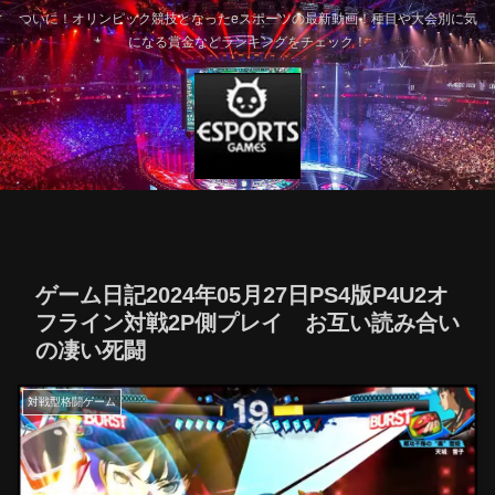
ついに！オリンピック競技となったeスポーツの最新動画！種目や大会別に気
になる賞金などランキングをチェック！
ゲーム日記2024年05月27日PS4版P4U2オ
フライン対戦2P側プレイ お互い読み合い
の凄い死闘
対戦型格闘ゲーム