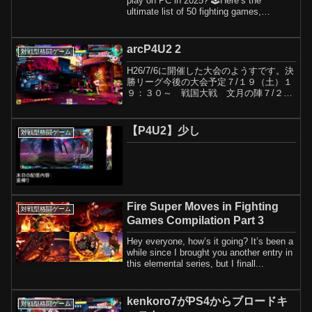
play on PC in 2025? 🕹️Here’s the
ultimate list of 50 fighting games,
arranged in ...
arcP4U2 2
対戦型格闘ゲーム
H26/7/6に開催した大会のようすです。決
勝リーグ今後の大会予定７/１９（土）１
９：３０～ 戦国大戦 文月の陣７/２６
（土）１５：００～ コードオブジョー
カー レディースマッチ７/２６（土）１
８：００～ コードオブジョーカー １
【P4U2】少し
対戦型格闘ゲーム
周年記念４...
Fire Super Moves in Fighting
対戦型格闘ゲーム
Games Compilation Part 3
Hey everyone, how’s it going? It’s been a
while since I brought you another entry in
this elemental series, but I finall...
kenkoro7がPS4からブロードキ
対戦型格闘ゲーム