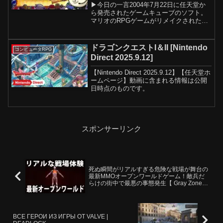
▶今日の一言2004年7月22日に任天堂か
ら発売されたゲームキューブのソフト。
マリオのRPGゲームがリメイクされたの
でやります！▶手数料の少ないスパチ
ャ、ドネートはこちら----------------------------
-------...
ドラゴンクエストI＆II [Nintendo
コンピュータRPG
Direct 2025.9.12]
【Nintendo Direct 2025.9.12】【任天堂ホ
ームページ】動画に含まれる情報は公開
日時点のものです。
スポンサーリンク
死ぬ瞬間がリアルすぎる危険な戦場が舞台の
最新MMOオープンワールドゲーム！敵兵だ
らけの街中で最悪の事態発生【 Gray Zone
Warfare 】
ВСЕ ГЕРОИ ИЗ ИГРЫ ОТ VALVE |