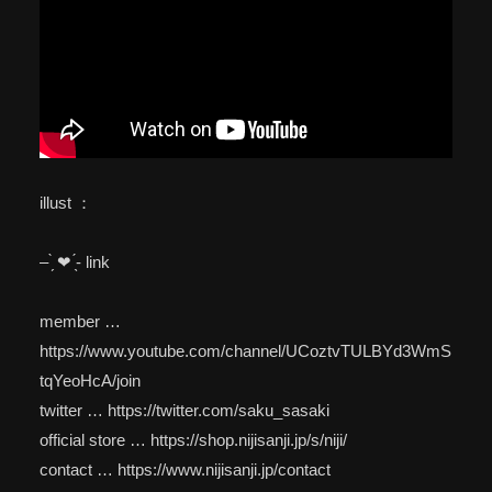
illust ：
– ̗̀ ❤︎‬‪ ̖́- link
member …
https://www.youtube.com/channel/UCoztvTULBYd3WmS
tqYeoHcA/join
twitter … https://twitter.com/saku_sasaki
official store … https://shop.nijisanji.jp/s/niji/
contact … https://www.nijisanji.jp/contact