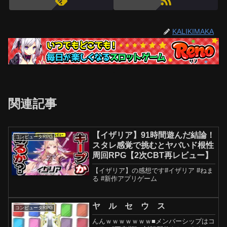
KALIKIMAKA
関連記事
【イザリア】91時間遊んだ結論！
コンピュータRPG
スタレ感覚で挑むとヤバいド根性
周回RPG【2次CBT再レビュー】
【イザリア】の感想です#イザリア #ねま
る #新作アプリゲーム
ヤ ル セ ウ ス
コンピュータRPG
んんｗｗｗｗｗｗｗ■メンバーシップはコ