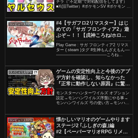
チラ（"不定期"で対戦配信をしてます）
■X(旧Twitter）#ポケモンSV #ポケモン #
役割論理
#4【サガフロ2リマスター】はじ
コンピュータRPG
めての「サガ フロンティア2」遊
ぶぞ～！！【戌神ころね/ホロラ
イブ】
Play Game : サガ フロンティア2 リマス
ター ( steam )タグ #生神もんざえもん​​​​​​​​​​​----
-----------------------------------------ころね
Twitter▶---...
ゲームの安定性向上と今後のアプ
コンピュータRPG
デ方針を確認し、知らなかった
『正常に動作しない原因』に驚く
茶々茶【モンハンワイルズ】
モンスターハンターワイルズ オプション
設定→モンハンワイルズ序盤にやる事→
モンハンワイルズ 弓の使い方→モンハン
実況12年目の女がお届けする、モンスタ
ーハンターワイルズ実況Monster Hunter
Wildsの新情報の解説・攻略・小ネタ...
懐かしいマリオのゲームやります
コンピュータRPG
ステージ2 ｢ふしぎの森｣編
#2【ペーパーマリオRPG リメイ
ク】