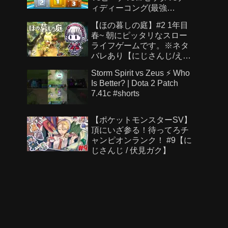
ィディーコング(最強
CPU「たつじん」)
【ほの暮しの庭】#2 1年目
春~ 朝にピッタリなスロー
ライフゲームです。※ネタ
バレあり【にじさんじ/え
る】
Storm Spirit vs Zeus ⚡ Who
Is Better? | Dota 2 Patch
7.41c #shorts
【ポケットモンスターSV】
頂にいざ参る！待ってろチ
ャンピオンランク！ #9【に
じさんじ / 伏見ガク】