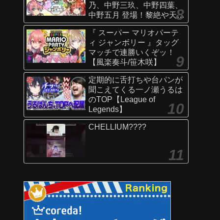
乃、中野三玖、中野四葉、
中野五月 登場！黎絶や天魔
の孤城〜空中庭園〜などで
『 スーパー マリオパーテ
活躍！オリジナルSSにも注
ィ ジャンボリー 』タッグ
目！【新キャラ使ってみた
マッチで連勝いくぞッ！
｜モンスト公式】
【風楽奏斗/笹木咲】
定期的に舌打ちや台パンが
聞こえてくる一ノ瀬うるは
のTOP【League of
Legends】
CHELLIUM????