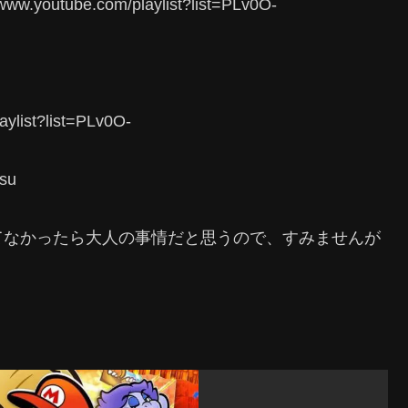
tube.com/playlist?list=PLv0O-
list?list=PLv0O-
asu
てなかったら大人の事情だと思うので、すみませんが