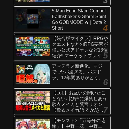
5-Man Echo Slam Combo!
Earthshaker & Storm Spirit
Go GODMODE 🔥 | Dota 2
Short
【統合版マイクラ】RPGや
クエストなどのRPG要素が
強い公式アドオンなど13個
紹介!! マーケットプレイス
情報
アマテラス新進化、マジ
【Switch/Win10/PE/PS/Xb
で...ヤバ過ぎる。パズド
ox】
ラ、12年間ありがとう。
【LoL】お互いの聞いたこ
とない叫び声に爆笑しあう
歌衣メイカと鷹宮リオン
【歌衣メイカ/うるか/きな
こ/ありさか/鷹宮リオン】
【モンスト×「五等分の花
嫁」】中野一花、中野二