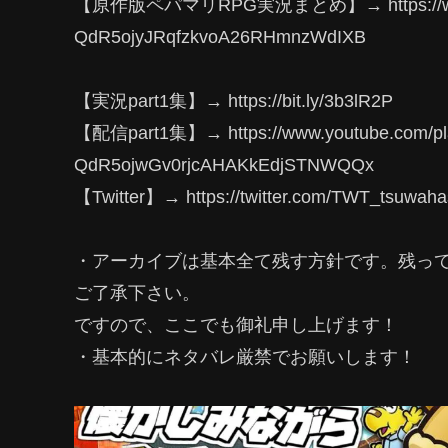
【原作版ペパマリRPG実況まとめ】→ https://www.you
QdR5ojyJRqfzkvoA26RHmnzWdIXB
【実況part1集】→ https://bit.ly/3b3lR2P
【配信part1集】→ https://www.youtube.com/play
QdR5ojwGv0rjcAHAKkEdjSTNWQQx
【Twitter】→ https://twitter.com/TWT_tsuwah
・アーカイブは基本全て残す方針です。残っ
ご了承下さい。
ですので、ここでも御礼申し上げます！
・基本的にネタバレ厳禁でお願いします！