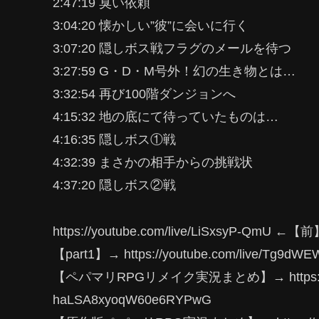
2:47:19 臭い依頼
3:04:20 懐かしい”彼”に会いに行く
3:07:20 隠しボス戦フラグのメールを待つ
3:27:59 G・D・M号外！幻の生き物とは…
3:32:54 再び100階ダンジョンへ
4:15:32 地の底にて待っていたものは…
4:16:35 隠しボス①戦
4:32:39 まさかの相手からの挑戦状
4:37:20 隠しボス②戦
https://youtube.com/live/LiSxsyP-QmU ←【前
【part1】→ https://youtube.com/live/Tg9dWE
【ペパマリRPGリメイク実況まとめ】→ https://www.yo
haLSA8xyoqW60e6RYPwG