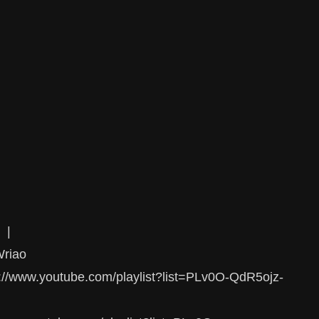
】|
Wriao
utube.com/playlist?list=PLv0O-QdR5ojz-