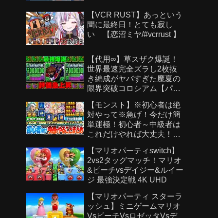
【VCR RUST】あっという
間に最終日！とても寂し
い 【恋沼ミヤ/#vcrrust 】
【代用∞】草スザク爆誕！
世界最速完全ズラし2枚抜
き編成がヤバすぎた魔夏の
限界突破コロシアム【パズ
ドラ】
【モンスト】※初心者は絶
対やって※急げ！今だけ簡
単運極！初心者～中級者は
これだけやれば大丈夫！作
らないと絶対後悔する超強
【マリオパーティswitch】
い運極を見逃すな！【モン
2vs2タッグマッチ！マリオ
スト夏休み2026】へっぽこ
&ピーチvsデイジー&ルイー
ストライカー
ジ 最強決定戦 4K UHD
【マリオパーティ スターラ
ッシュ】ミニゲームマリオ
VsピーチVsロゼッタVsデ