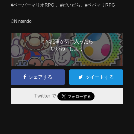
#ペーパーマリオRPG 、#だいだら、#ペパマリRPG
©Nintendo
この記事が気に入ったら
いいね ! しよう
シェアする
ツイートする
Twitter で