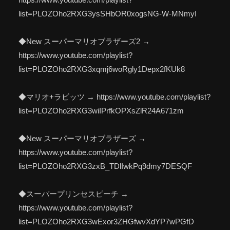
list=PLOZOho2RXG3ysSHbOR0xogsNG-W-MNmyI
◆New スーパーマリオブラザーズ2 →
https://www.youtube.com/playlist?
list=PLOZOho2RXG3xqmj6woRgly1Depx2fKUk8
◆マリオ+ラビッツ → https://www.youtube.com/playlist?
list=PLOZOho2RXG3wiIPrfkOPXsZlR24A671zm
◆New スーパーマリオブラザーズ →
https://www.youtube.com/playlist?
list=PLOZOho2RXG3zxB_TDlIwkPq9dmy7DESQF
◆スーパープリンセスピーチ →
https://www.youtube.com/playlist?
list=PLOZOho2RXG3wExor3ZHGfwvXdYP7wPGfD