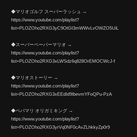
◆マリオゴルフ スーパーラッシュ →
https://www.youtube.com/playlist?
list=PLOZOho2RXG3yC9OtGI3mWWvLvOWZO5UiL
◆スーパーペーパーマリオ →
https://www.youtube.com/playlist?
list=PLOZOho2RXG3xLWSdz6q828OrEMOCWcJ-f
◆マリオストーリー →
https://www.youtube.com/playlist?
list=PLOZOho2RXG3xEEdId9IbevmYFoQPu-PzA
◆ペパマリ オリガミキング →
https://www.youtube.com/playlist?
list=PLOZOho2RXG3yrVq0NF0cAvZLhkkyZp0r9