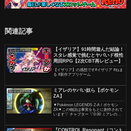
関連記事
【イザリア】91時間遊んだ結論！
コンピュータRPG
スタレ感覚で挑むとヤバいド根性
周回RPG【2次CBT再レビュー】
【イザリア】の感想です#イザリア #ねま
る #新作アプリゲーム
ミアレのヤバい奴ら【ポケモン
コンピュータRPG
ZA】
▼Pokémon LEGENDS Z-A / ポケモン
ZA▼この物語は事実をもとに創作されて
います▽ チャプター ▽0:00 ミアレのヤ
バい奴ら2:02 ご挨拶2:58 1試合目6:35 2
試合目▽使用した一部の効果音▽・
OtoLogic⇩...
『CONTROL Resonant（コント
コンピュータRPG