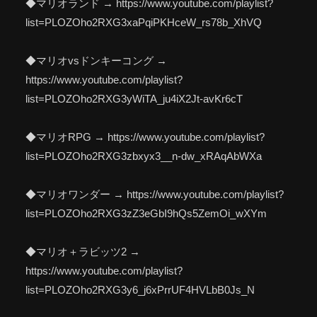
◆マリオランド → https://www.youtube.com/playlist?
list=PLOZOho2RXG3xaPqiPKHceW_rs78b_XhVQ
◆マリオvsドンキーコング →
https://www.youtube.com/playlist?
list=PLOZOho2RXG3yWiTA_ju4iX2Jt-avKr6cT
◆マリオRPG → https://www.youtube.com/playlist?
list=PLOZOho2RXG3zbxyx3__n-dw_xRAqAbWXa
◆マリオワンダー → https://www.youtube.com/playlist?
list=PLOZOho2RXG3zZ3eGbI9hQs5ZemOi_wXYm
◆マリオ＋ラビッツ2 →
https://www.youtube.com/playlist?
list=PLOZOho2RXG3y6_j6xPrrUF4HVLbB0Js_N