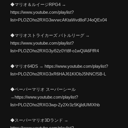
◆マリオ＆ルイージRPG4 →
https://www.youtube.com/playlist?
list=PLOZOho2RXG3wvwcAKtaWvd8oFJ4oQEx04
◆マリオストライカーズ バトルリーグ →
https://www.youtube.com/playlist?
list=PLOZOho2RXG3yi52z0Yt8f-o1wQIA6FfR4
◆マリオ64DS → https://www.youtube.com/playlist?
list=PLOZOho2RXG3xR6HAJ61KIObJ5NNCfSB-L
◆ペーパーマリオ スーパーシール
→https://www.youtube.com/playlist?
list=PLOZOho2RXG3wp-Zy2Xr3z5KjjIdUMIXhb
◆スーパーマリオ3Dランド →
https://www.youtube.com/playlist?