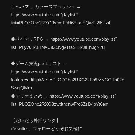
◇ペパマリ カラースプラッシュ →
https://www.youtube.com/playlist?
list=PLOZOho2RXG3y9mF9H6E_aIEQwTI2tKJz4
◆ペパマリRPG → https://www.youtube.com/playlist?
list=PLyy0uABrpIvC8Z5NgvTfaST8AaEh0gN7u
◆ゲーム実況part1リスト →
https://www.youtube.com/playlist?
feature=edit_ok&list=PLOZOho2RXG3zFh9rzNGOTh02o
SwglQMrh
◆マリオまとめ → https://www.youtube.com/playlist?
list=PLOZOho2RXG3zwdtncnwFrc6ZsB4pYt6em
【だいだら外部リンク】
👉twitter、フォローどうぞお気軽に