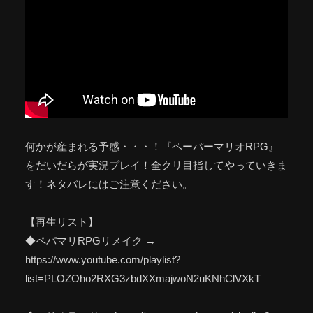
何かが産まれる予感・・・！『ペーパーマリオRPG』
をだいだらが実況プレイ！全クリ目指してやっていきま
す！ネタバレにはご注意ください。
【再生リスト】
◆ペパマリRPGリメイク →
https://www.youtube.com/playlist?
list=PLOZOho2RXG3zbdXXmajwoN2uKNhClVXkT