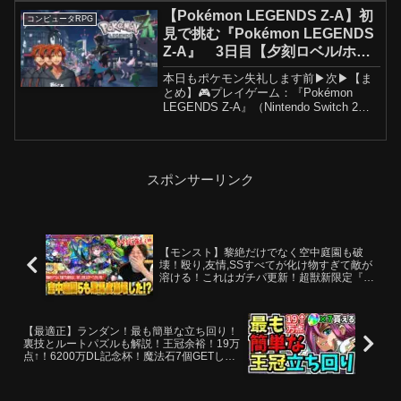
【Pokémon LEGENDS Z-A】初
コンピュータRPG
見で挑む『Pokémon LEGENDS
Z-A』 3日目【夕刻ロベル/ホロ
スターズ】
本日もポケモン失礼します前▶次▶【ま
とめ】🎮プレイゲーム：『Pokémon
LEGENDS Z-A』（Nintendo Switch 2）
ストアページ：-------------------------------------
-------...
スポンサーリンク
【モンスト】黎絶だけでなく空中庭園も破
壊！殴り,友情,SSすべてが化け物すぎて敵が
溶ける！これはガチパ更新！超獣新限定『ナ
イトメア：トラベルスタイル』空中庭園5で
使ってみた！【しろ】
【最適正】ランダン！最も簡単な立ち回り！
裏技とルートパズルも解説！王冠余裕！19万
点↑！6200万DL記念杯！魔法石7個GETしよ
う！プロ動画付き【パズドラ】