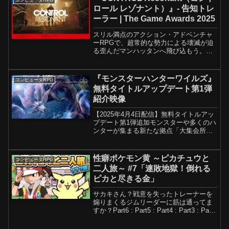
ロール レゾナント）』- 告知トレ
ーラー | The Game Awards 2025
スリル満点のアクション・アドベンチャ
ーRPGで、超常的な勢力による壊滅が迫
る歪んだマンハッタンへ飛び込もう。人
間性を守り抜こうと戦うディラン・フェ
イデンが秘めた異能を解き放ち、現実そ
のものをねじ曲げる宇宙的脅威に立ち向
『モンスターハンターワイルズ』
コンピュータRPG
かえ。2026ウィッシ...
無料タイトルアップデート第1弾
紹介映像
【2025年4月4日配信】無料タイトルアッ
プデート第1弾追加モンスターや多くのハ
ンターが集まる新たな拠点「大集会所」
など様々な新要素をアップデートで楽し
もう！4月23日から期間限定で春の季節イ
ベント「交わりの祭事【花舞の儀】」を
性癖ポケモン黄 ～ピカチュウと
コンピュータRPG
開催決定！ア...
二人旅～ #7「連敗地獄！倒れる
ピカと尽きる金」
サカキさん？戦意を失ったトレーナーを
煽りまくるジムリーダーに筋は通ってま
すか？Part6 : Part5 : Part4 : Part3 : Part2
: Part1 : プレイヤー : 坂本味方 : ピカチ
ュウ～配信の注意～暴言や配信内...