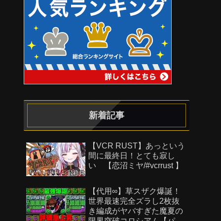
新着記事
【VCR RUST】あっという
間に最終日！とても寂し
い 【恋沼ミヤ/#vcrrust 】
【代用∞】草スザク爆誕！
世界最速完全ズラし2枚抜
き編成がヤバすぎた魔夏の
限界突破コロシアム【パズ