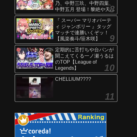
乃、中野三玖、中野四葉、
中野五月 登場！黎絶や天魔
の孤城〜空中庭園〜などで
『 スーパー マリオパーテ
活躍！オリジナルSSにも注
ィ ジャンボリー 』タッグ
目！【新キャラ使ってみた
マッチで連勝いくぞッ！
｜モンスト公式】
【風楽奏斗/笹木咲】
定期的に舌打ちや台パンが
聞こえてくる一ノ瀬うるは
のTOP【League of
Legends】
CHELLIUM????