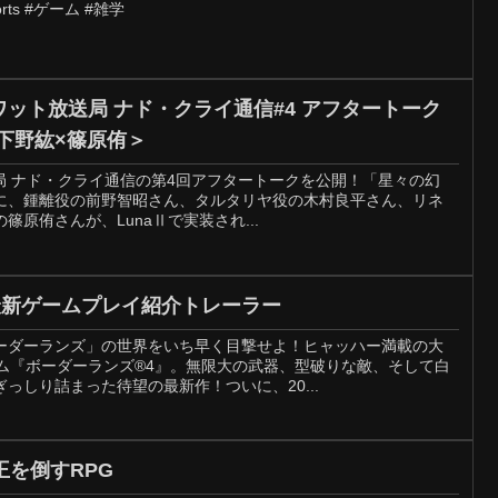
rts #ゲーム #雑学
イワット放送局 ナド・クライ通信#4 アフタートーク
下野紘×篠原侑＞
放送局 ナド・クライ通信の第4回アフタートークを公開！「星々の幻
に、鍾離役の前野智昭さん、タルタリヤ役の木村良平さん、リネ
原侑さんが、LunaⅡで実装され...
最新ゲームプレイ紹介トレーラー
ーダーランズ」の世界をいち早く目撃せよ！ヒャッハー満載の大
ーム『ボーダーランズ®4』。無限大の武器、型破りな敵、そして白
っしり詰まった待望の最新作！ついに、20...
を倒すRPG