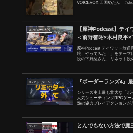
VOICEVOX:四国めたん #sho
【原神Podcast】テ
コンピュータRPG
＜前野智昭×木村良平×
原神Podcast テイワット
境、やってみた！」をテーマ
役の下野紘さん、リネット役の篠
『ボーダーランズ4』
コンピュータRPG
シリーズ史上最も壮大な「ボ
人気シューティングRPGゲ
熱の協力プレイアクションがぎ
とんでもない方法で魔王
コンピュータRPG