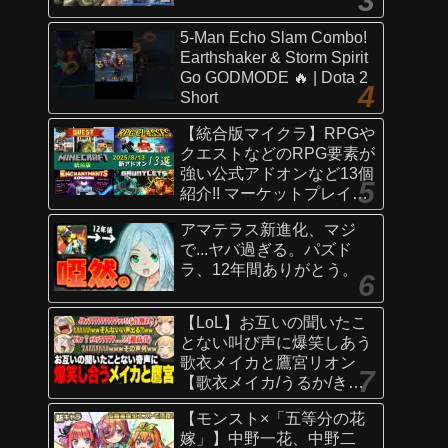
5-Man Echo Slam Combo!
Earthshaker & Storm Spirit
Go GODMODE 🔥 | Dota 2
Short
【統合版マイクラ】RPGや
クエストなどのRPG要素が
強い公式アドオンなど13個
紹介!! マーケットプレイス
情報
アマテラス新進化、マジ
【Switch/Win10/PE/PS/Xb
で...ヤバ過ぎる。パズド
ox】
ラ、12年間ありがとう。
【LoL】お互いの聞いたこ
とない叫び声に爆笑しあう
歌衣メイカと鷹宮リオン
【歌衣メイカ/うるか/きな
こ/ありさか/鷹宮リオン】
【モンスト×「五等分の花
嫁」】中野一花、中野二