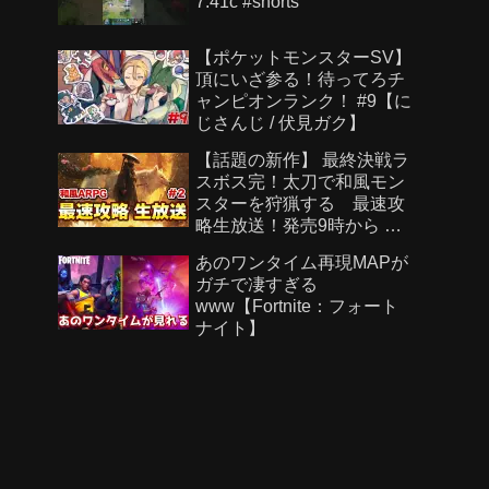
7.41c #shorts
【ポケットモンスターSV】
頂にいざ参る！待ってろチ
ャンピオンランク！ #9【に
じさんじ / 伏見ガク】
【話題の新作】 最終決戦ラ
スボス完！太刀で和風モン
スターを狩猟する 最速攻
略生放送！発売9時から ラ
スボスまで＃２【Beast of
あのワンタイム再現MAPが
Reincarnation】
ガチで凄すぎる
www【Fortnite：フォート
ナイト】