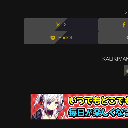
シ
X
Pocket
KALIKI