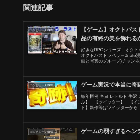
関連記事
【ゲーム】オクトパスト
コンピュータRPG
品の有終の美を飾れる
好きなRPGシリーズ オク
オクトパストラベラー0note漫画
画と写真のグループ)チャンネル
ゲーム実況で本当に奇
コンピュータRPG
毎年恒例 キヨ レトルト 牛沢 ガ
ぷ】 【ツイッター】 【イ
ト】新作等はツイッターから⇒
ゲームの弱すぎるヘン
コンピュータRPG