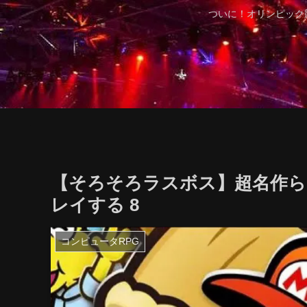
ついに！オリンピック
【そろそろラスボス】超名作ら
レイする 8
コンピュータRPG