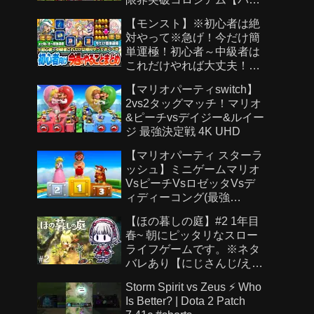
ドラ】
【モンスト】※初心者は絶
対やって※急げ！今だけ簡
単運極！初心者～中級者は
これだけやれば大丈夫！作
らないと絶対後悔する超強
【マリオパーティswitch】
い運極を見逃すな！【モン
2vs2タッグマッチ！マリオ
スト夏休み2026】へっぽこ
&ピーチvsデイジー&ルイー
ストライカー
ジ 最強決定戦 4K UHD
【マリオパーティ スターラ
ッシュ】ミニゲームマリオ
VsピーチVsロゼッタVsデ
ィディーコング(最強
CPU「たつじん」)
【ほの暮しの庭】#2 1年目
春~ 朝にピッタリなスロー
ライフゲームです。※ネタ
バレあり【にじさんじ/え
る】
Storm Spirit vs Zeus ⚡ Who
Is Better? | Dota 2 Patch