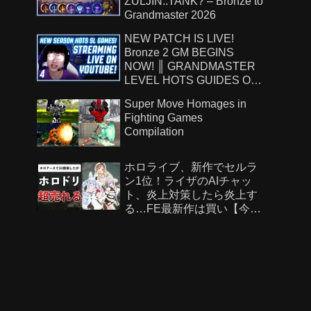
ZULJIN..TANK? – Bronze to
Grandmaster 2026
NEW PATCH IS LIVE!
Bronze 2 GM BEGINS
NOW! ║ GRANDMASTER
LEVEL HOTS GUIDES ON
!Patreon ║ 8.7.26
Super Move Homages in
Fighting Games
Compilation
ホロライブ、新作でセルラ
ン1位！ライザのAIチャッ
ト、炎上対策したら炎上す
る…FE最新作は買い【今週
のゲームニュース】