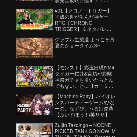
層完全攻略目指す！！
【Genshin Impact】
#01【クロノ・トリガー】
平成の世が生んだ神ゲー
RPG【CHRONO
TRIGGER】※ネタバレあ
り
グラブル生放送 ようこそ真
夏のショータイムSP
【モンスト】彩玉出現!?M4
タイガー桜井&宮坊が彩獣
神祭ガチャを引いたらとん
でもないことに【カーミラ/
ツクモ】
【Machine Party】バイオレ
ンスパーティーゲーム/ひな
ーの、なずぴ、うるは先輩
【ぶいすぽっ！/英リサ】
Zuljin Tazdingo – NOONE
PICKED TANK SO NOW IM