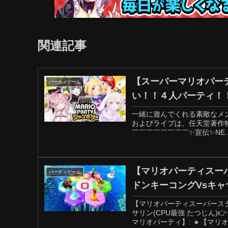
関連記事
【スーパーマリオパー
パーティゲーム
い！！４人パーティ！！【轟は
一緒に遊んでくれる素敵なメンバー↓@Ak
およびライブは、任天堂著作
￣￣￣￣￣￣￣￣✨宣伝✨NE..
【マリオパーティスー
パーティゲーム
ドンキーコングVsキャサ
【マリオパーティスーパースタ
サリン(CPU最強 たつじん)
マリオパーティ】: 🔸【マリ