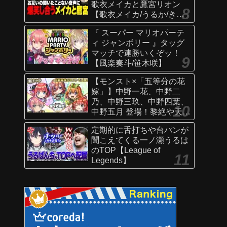
歌衣メイカと鷹宮リオン
【歌衣メイカ/うるか/きな
こ/ありさか/鷹宮リオン】
『 スーパー マリオパーテ
ィ ジャンボリー 』タッグ
マッチで連勝いくぞッ！
【風楽奏斗/笹木咲】
【モンスト×「五等分の花
嫁」】中野一花、中野二
乃、中野三玖、中野四葉、
中野五月 登場！黎絶や天魔
の孤城〜空中庭園〜などで
定期的に舌打ちや台パンが
活躍！オリジナルSSにも注
聞こえてくる一ノ瀬うるは
目！【新キャラ使ってみた
のTOP【League of
｜モンスト公式】
Legends】