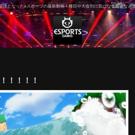
競技となったeスポーツの最新動画！種目や大会別に気になる賞金など
！！！！！