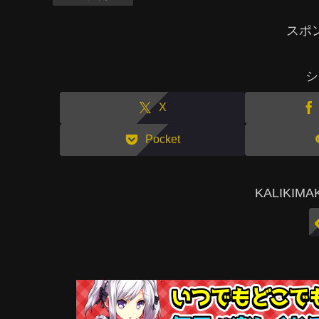
スポ
シ
X
Pocket
KALIKI