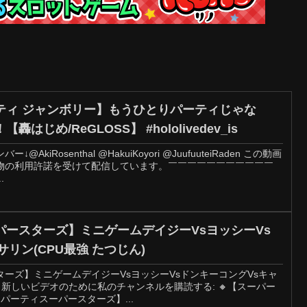
ティ ジャンボリー】もうひとりパーティじゃな
じめ/ReGLOSS】 #hololivedev_is
iRosenthal @HakuiKoyori @JuufuuteiRaden この動画
物の利用許諾を受けて配信しています。￣￣￣￣￣￣￣￣￣￣￣
.
パースターズ】ミニゲームデイジーVsヨッシーVs
リン(CPU最強 たつじん)
ーズ】ミニゲームデイジーVsヨッシーVsドンキーコングVsキャ
👉 新しいビデオのために私のチャンネルを購読する: 🔸【スーパー
オパーティスーパースターズ】...