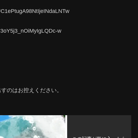
C1ePtugA98NtIjeINdaLNTw
73oY5j3_nOiMyIgLQDc-w
出すのはお控えください。