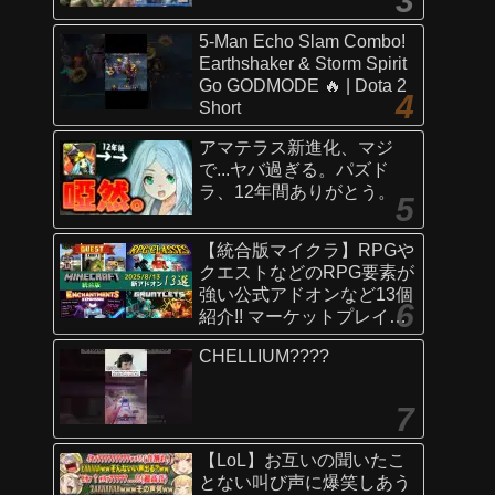
5-Man Echo Slam Combo!
Earthshaker & Storm Spirit
Go GODMODE 🔥 | Dota 2
Short
アマテラス新進化、マジ
で...ヤバ過ぎる。パズド
ラ、12年間ありがとう。
【統合版マイクラ】RPGや
クエストなどのRPG要素が
強い公式アドオンなど13個
紹介!! マーケットプレイス
情報
CHELLIUM????
【Switch/Win10/PE/PS/Xb
ox】
【LoL】お互いの聞いたこ
とない叫び声に爆笑しあう