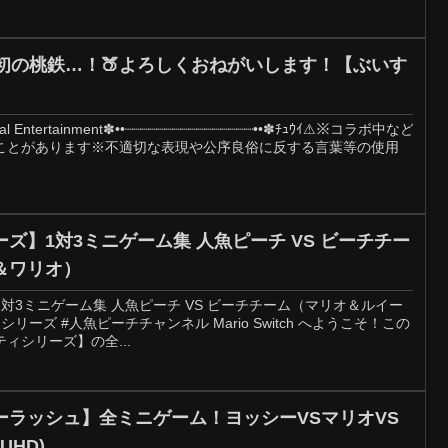
生初の桃鉄…！🍑よろしくおねがいします！【ぶいす
l Entertainment✽••┈┈┈┈┈┈┈┈┈┈┈┈┈┈┈┈••✽ﾁｭｳｲ⚠※コラボ中など
ことがあります※不適切な表現や公序良俗に反する言葉等の使用
ズ】1対3ミニゲーム集 人魚ピーチ VS ビーチチー
＆ワリオ）
対3ミニゲーム集 人魚ピーチ VS ビーチチーム（マリオ＆ルイー
ーズ #人魚ピーチチャンネル Mario Switch へようこそ！この
ィシリーズ】の全...
ーラッシュ】全ミニゲーム！ヨッシーVSマリオVS
UHD)