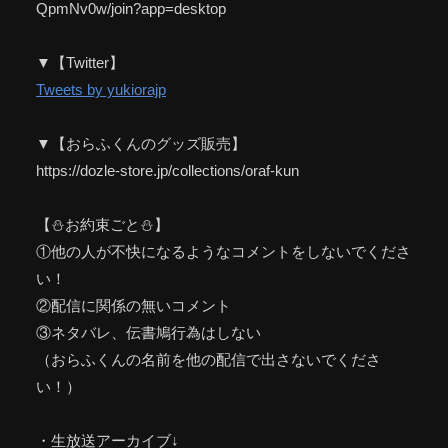
QpmNv0w/join?app=desktop
▼【Twitter】
Tweets by yukiorajp
▼【おらふくんのグッズ販売】
https://dozle-store.jp/collections/oraf-kun
【⛄お約束ごと⛄】
①他の人が不快になるようなコメントをしないでくださ
い！
②配信に関係の無いコメント
③ネタバレ、伝書鳩行為はしない
（おらふくんの名前を他の配信で出さないでくださ
い！）
・生放送アーカイブ↓