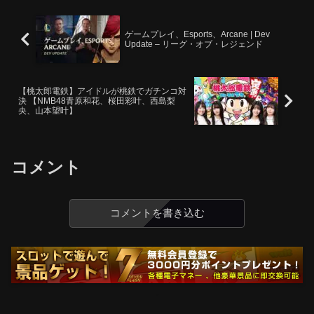
ゲームプレイ、Esports、Arcane | Dev
Update – リーグ・オブ・レジェンド
【桃太郎電鉄】アイドルが桃鉄でガチンコ対
決 【NMB48青原和花、桜田彩叶、西島梨
央、山本望叶】
コメント
コメントを書き込む