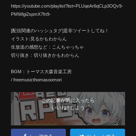
https://youtube.com/playlist?list=PLUqeAr6qCLp3OQv9-
PMWlgi2spmX7fn9-
[配信関連のハッシュタグ]是非ツイートしてね！
イラスト:見るかもわからん
生放送の感想など：こんちゃっちゃ
切り抜き：切り抜きかもわからん
BGM：トーマス大森音楽工房
/ freemusicthomasoomori
この記事が気に入ったら
いいね ! しよう