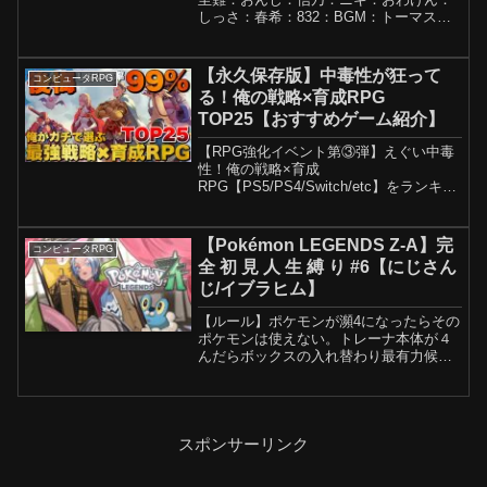
しっさ：春希：832：BGM：トーマス大
森音楽工房￣￣￣￣￣￣￣￣￣￣￣￣￣
￣￣￣￣￣￣￣￣￣￣￣￣￣🎩メンバー
シップ月額490円(名前の横に特別なバッ
【永久保存版】中毒性が狂って
コンピュータRPG
ジがつく！当チャ...
る！俺の戦略×育成RPG
TOP25【おすすめゲーム紹介】
【RPG強化イベント第③弾】えぐい中毒
性！俺の戦略×育成
RPG【PS5/PS4/Switch/etc】をランキン
グ形式で25作品紹介していきます！紹介
するタイトルに関してはあくまで個人の
主観で選んでいるので良ければ皆さんの
【Pokémon LEGENDS Z-A】完
コンピュータRPG
『好きなRPG』も...
全 初 見 人 生 縛 り #6【にじさん
じ/イブラヒム】
【ルール】ポケモンが瀕4になったらその
ポケモンは使えない。トレーナ本体が４
んだらボックスの入れ替わり最有力候補
を墓に送る。プレイしながら縛り追加し
ていくかもです。知ってる情報↓メガスタ
ーミー、カナリィメンバーシップ
スポンサーリンク