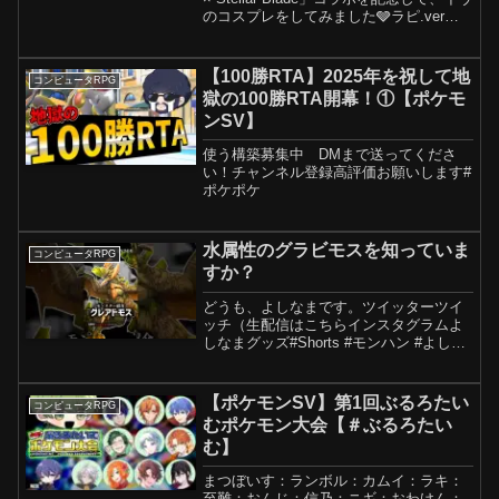
のコスプレをしてみました🩶ラピ.verは
こちら：【勝利の女神：NIKKE】戦場に
響く銃声と絆~地上奪還ガンガール
RPG~▶ダウンロード：【コ...
【100勝RTA】2025年を祝して地
コンピュータRPG
獄の100勝RTA開幕！①【ポケモ
ンSV】
使う構築募集中 DMまで送ってくださ
い！チャンネル登録高評価お願いします#
ポケポケ
水属性のグラビモスを知っていま
コンピュータRPG
すか？
どうも、よしなまです。ツイッターツイ
ッチ（生配信はこちらインスタグラムよ
しなまグッズ#Shorts #モンハン #よしな
ま
【ポケモンSV】第1回ぶるろたい
コンピュータRPG
むポケモン大会【＃ぶるろたい
む】
まつぼいす：ランボル：カムイ：ラキ：
至難：おんじ：信乃：ニギ：おわけん：