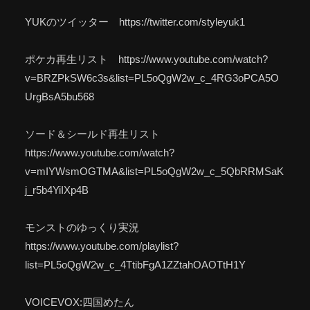
YUKのツイッター https://twitter.com/styleyuk1
ポケカ再生リスト https://www.youtube.com/watch?
v=BRZPkSW6c3s&list=PL5oQgW2w_c_4RG3oPCA5O
UrgBsA5bu568
ソード＆シールド再生リスト
https://www.youtube.com/watch?
v=mIYWsmOGTMA&list=PL5oQgW2w_c_5QbRRMSaK
j_r5b4YiIXp4B
モンストのゆっくり実況
https://www.youtube.com/playlist?
list=PL5oQgW2w_c_4TtibFgA1ZZtahOAOTtH1Y
VOICEVOX:四国めたん