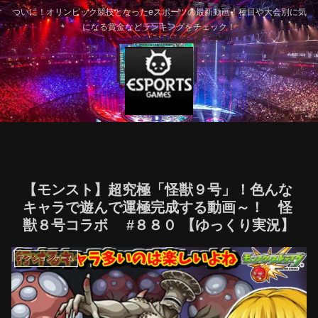
ついに！オリンピック競技となったeスポーツの最新動画！種目や大会別に気
になる賞金などランキングをチェック！
【モンスト】超究極「怪獣９号」！色んな
キャラで遊んで運極完成する動画～！ 怪
獣８号コラボ #８８０ 【ゆっくり実況】
アクションゲーム