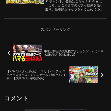
▼ チャンネル登録はこちら！▼ 今回は
キャラ1体引くまでに消費したオ
「しろ」がこれまでのガチャ結果を振り
ーブを振り返る！皆に幸あれ…!!
返り、新春限定キャラを引くために必要
なオーブ数を考察します！−−−−−−−−−−
【しろ】
−−−−−−−−−−−−−−−−▼ おすすめ動画年
末ガチャすべて引き散らかす男！今年
最...
スポンサーリンク
中世が舞台の大規模アクションゲームにハマ
るSHAKA【Chivalry 2】
【#ロベルないとめあ】『マリオパーティ ス
ーパースターズ』でミニゲームを遊びつくす
我々【夕刻ロベル/神楽めあ】
コメント