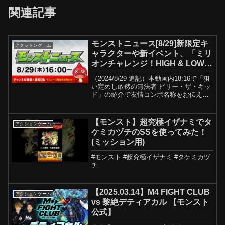
関連記事
モンストニュース[8/29]新限定キ
アクションゲーム
ャラクターや新イベント、「ミリ
オンチャレンジ！HIGH & LOW」
や獣神化・改など、モンストの最
（2024/8/29 追記）本動画内18:16で「狙
新情報をお届けします！【モンス
い定めし敢然の無法者 ビリー・ザ・キッ
ト公式】
ド」の紹介で友情コンボ名称をお伝えし
ている際に誤りがございました。正しく
は「超絶オールレンジバレット」となり
ます。この度は混乱を与えてしまい、申
【モンスト】超究極イザナミでタ
アクションゲーム
し訳ご...
ケミカヅチのSSを使ってみた！
(ミッション用)
#モンスト #超究極イザナミ #タケミカヅ
チ
【2025.03.14】M4 FIGHT CLUB
アクションゲーム
vs 黎絶デティアカル 【モンスト
公式】