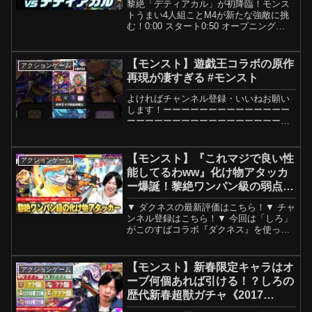
黎絶「デティアカル」が初降臨！モンス
トうまい4人組ことM4が新たな強敵に挑
む！0:00 スタート0:50 オープニング
11:32 ギムレット、アスラン、アダマ
ス・ハルパー2体 編成で挑戦！1:25:11 ギ
ムレット、ナイトメア、アダマス・ハ...
【モンスト】遊戯王コラボの原作
アクションゲーム
再現が凄すぎる #モンスト
よければチャンネル登録・いいねお願い
します！ーーーーーーーーーーーーーー
ーーーーーーーーーーーーーーーーーX
もフォロー頂けると嬉しいです！ /
@fpe3jqdlx0rcjd6 モンスト公式サイト
（）モンスト公式チャンネル（）使用し
【モンスト】『これマジで良い性
アクションゲーム
た音声/...
能してるわww』化け物アタッカ
ー爆誕！黎絶ワンパン級の弱点必
中追撃SS！全属性耐性M＆レジ
▼ ダクネスの最新評価はこちら！▼ チャ
ストで防御面も優秀！『ダクネ
ンネル登録はこちら！▼ 今回は「しろ」
ス』使ってみた！【このすばコラ
がこのすばコラボ『ダクネス』を使って
みます！−−−−−−−−−−−−−−−−−−−−−−−
ボ】【しろ】
−−−▼ おすすめ動画アクア使ってみた！
めぐみん使ってみた！このすばコラ...
【モンスト】新春限定キャラはオ
アクションゲーム
ーブ何個あれば引ける！？しろの
歴代新春超獣ガチャ《2017
年-2025年》+ 今年登場した限定