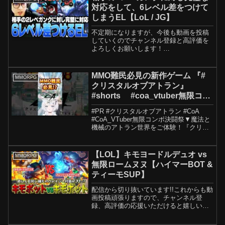
対応をして、6レベル差をつけて
しまうEL【LoL / JG】
不定期になりますが、今後も動画を投稿
していくのでチャンネル登録と高評価を
よろしくお願いします！
X(旧:Twitter)Twitch0:00 波乱まみれのエイ
トロックスJG4:24 ちゃんとファームしな
がら10:50 6レベル差#league...
MMO難民必見の新作ゲーム 『#
MMORPG
クリスタルオブアトラン』
#shorts #coa_vtuber無限コン
ボ決闘祭 無限コンボ決闘祭
#PR #クリスタルオブアトラン #CoA
#CoA #PR
#CoA_VTuber無限コンボ決闘祭▼魔法と
機械のアトラン世界をご体験！『クリス
タル・オブ・アトラン』ダウンロードは
こちらから↓↓ゲームのダウンロード：※
ダウンロードポイントはモバイル版(ios...
【LOL】キモヨードルデュオ vs
MMORPG
無限ロームヌヌ【ハイマーBOT &
ティーモSUP】
配信から切り抜いています!!これからも動
画投稿頑張りますので、チャンネル登
録、高評価の応援いただけると嬉しいで
す!!サメ → よしす(兄)サカナ → みちくん
(弟)配信 → X(旧Twitter) → #lol