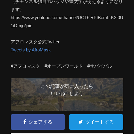
（チャンネル独自のバッジや絵文字が使えるようになり
ます）
https://www.youtube.com/channel/UCT6iRPtBcmLrK2f0U
1iDmjg/join
アフロマスク公式Twitter
Tweets by AfroMask
#アフロマスク #オープンワールド #サバイバル
この記事が気に入ったら
いいね ! しよう
シェアする
ツイートする