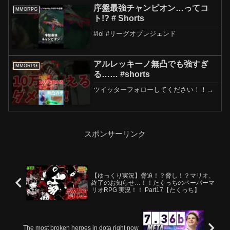
#leagueoflegen...
序盤最強チャンピオン…ってコ
MMORPG
ト!? # Shorts
#lol #リーグオブレジェンド
アルレッキーノ無凸でも強すぎ
MMORPG
る…… #shorts
ツイッターフォローしてください！！→
スポンサーリンク
【ゆっくり実況】脅迫！？脅し！？マリオ、
終了のお知らせ…！！たくっちのペーパーマ
リオRPG 実況！！ Part17【たくっち】
The most broken heroes in dota right now