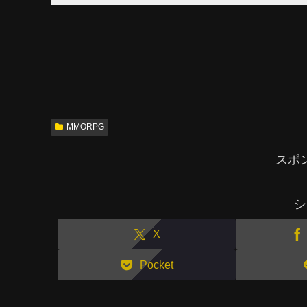
MMORPG
スポ
シ
X
Pocket