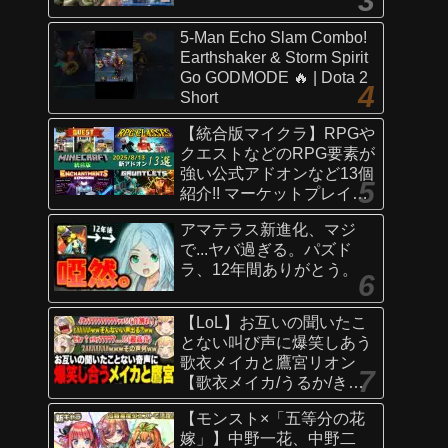
5-Man Echo Slam Combo!
Earthshaker & Storm Spirit
Go GODMODE 🔥 | Dota 2
Short
【統合版マイクラ】RPGや
クエストなどのRPG要素が
強い公式アドオンなど13個
紹介!! マーケットプレイス
情報
アマテラス新進化、マジ
【Switch/Win10/PE/PS/Xb
で...ヤバ過ぎる。パズド
ox】
ラ、12年間ありがとう。
【LoL】お互いの聞いたこ
とない叫び声に爆笑しあう
歌衣メイカと鷹宮リオン
【歌衣メイカ/うるか/きな
こ/ありさか/鷹宮リオン】
【モンスト×「五等分の花
嫁」】中野一花、中野二