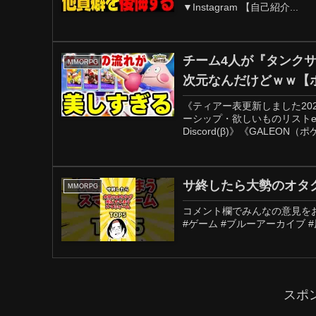
▼Instagram 【自己紹介...
チーム4人が『タンク
MMORPG
次元なんだけどｗｗ【
《ティアー表更新しました202
ーシップ・欲しいものリストe
Discord(β)》《GALEON
サ終したら大勢のオタクが
MMORPG
コメント欄でみんなの意見をお願い
#ゲーム #ブルーアーカイブ #
スポ