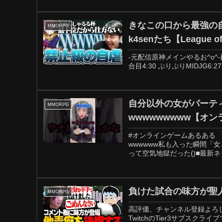
きなこの口から最強の
MMORPG
k4senたち【League of
-元配信原神メインやるお^o^-配信:Twi
合目4:30 ぷりぷりMIDJG6:2
自分以外の女がパーテ
MMORPG
wwwwwwwww【オン
#オンラインゲームあるある
wwwwww私も入った瞬間「
って空気地獄だった()■最新ネタ
負けた試合の味方が聖人す
MMORPG
高評価、チャンネル登録よろし
TwitchのTier3サブスクライブで