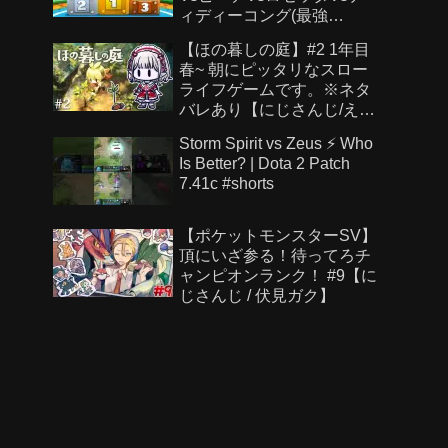
ィディーコング(最強
CPU「たつじん」)
【ほの暮しの庭】#2 1年目
春~ 朝にピッタリなスロー
ライフゲームです。※ネタ
バレあり【にじさんじ/え
る】
Storm Spirit vs Zeus ⚡ Who
Is Better? | Dota 2 Patch
7.41c #shorts
【ポケットモンスターSV】
頂にいざ参る！待ってろチ
ャンピオンランク！ #9【に
じさんじ / 伏見ガク】