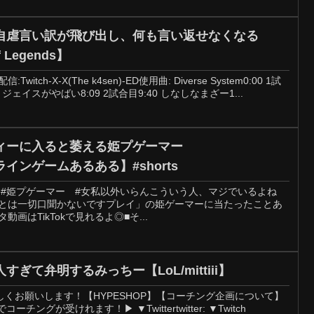
自虐言い訳が飛び出し、何も言い返せなくなる
 Legends】
tch-X-X(The k4sen)-ED使用曲: Diverse System0:00 1試
7 ジェイスがやばい8:09 2試合目9:40 しなしなまざー1...
ィーに入ると萎える姫プゲーマー
ラインゲームあるある】#shorts
 #姫プゲーマー #女私以外いらんこういう人、マジでいるよね
女とは一切口聞かないですプレイ」の姫ゲーマーに当たったことあ
動画はTikTokで見れるよ◎■そ...
ぎて弁明するみっちー【LoL/mittiii】
くお願いします！【HYPESHOP】【コーチング企画について】
コーチングが受けれます！▶ ▼Twittertwitter: ▼Twitch