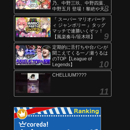
乃、中野三玖、中野四葉、
中野五月 登場！黎絶や天魔
の孤城〜空中庭園〜などで
『 スーパー マリオパーテ
活躍！オリジナルSSにも注
ィ ジャンボリー 』タッグ
目！【新キャラ使ってみた
マッチで連勝いくぞッ！
｜モンスト公式】
【風楽奏斗/笹木咲】
定期的に舌打ちや台パンが
聞こえてくる一ノ瀬うるは
のTOP【League of
Legends】
CHELLIUM????