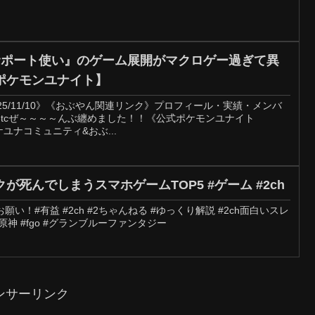
サポート使い』のゲーム展開がマクロゲー過ぎて異
ポケモンユナイト】
5/11/10》《おぶやん関連リンク》プロフィール・実績・メンバ
tcぜ～～～～んぶ纏めました！！《公式ポケモンユナイト
（ポケユナコミュニティ&おぶ...
死んでしまうスマホゲームTOP5 #ゲーム #2ch
！#有益 #2ch #2ちゃんねる #ゆっくり解説 #2ch面白いスレ
原神 #fgo #グランブルーファンタジー
ンサーリンク