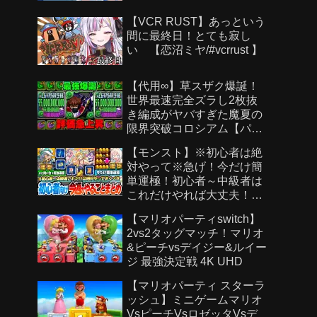
【VCR RUST】あっという
間に最終日！とても寂し
い 【恋沼ミヤ/#vcrrust 】
【代用∞】草スザク爆誕！
世界最速完全ズラし2枚抜
き編成がヤバすぎた魔夏の
限界突破コロシアム【パズ
ドラ】
【モンスト】※初心者は絶
対やって※急げ！今だけ簡
単運極！初心者～中級者は
これだけやれば大丈夫！作
らないと絶対後悔する超強
【マリオパーティswitch】
い運極を見逃すな！【モン
2vs2タッグマッチ！マリオ
スト夏休み2026】へっぽこ
&ピーチvsデイジー&ルイー
ストライカー
ジ 最強決定戦 4K UHD
【マリオパーティ スターラ
ッシュ】ミニゲームマリオ
VsピーチVsロゼッタVsデ