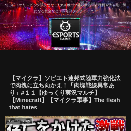
ついに！オリンピック競技となったeスポーツの最新動画！種目や大会別に気
になる賞金などランキングをチェック！
【マイクラ】ソビエト連邦式陸軍力強化法
で肉塊に立ち向かえ！「肉塊戦線異常あ
り」#１１【ゆっくり実況マルチ】
【Minecraft】【マイクラ軍事】The flesh
that hates
コンピュータRPG