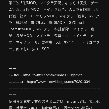
第二次大戦MOD、マイクラ実況、ゆっくり実況、ゲー
ム実況、戦争MOD、マイクラ戦争、大日本帝国軍、現
代戦、銃MOD、ゲリラMOD、マイクラ 戦車、マイク
ラ 戦闘機、市街地戦、廃墟MOD、GVCmod、
LostcitiesMOD、マイクラ 特殊部隊、マイクラ 農
業、農業MOD、マイクラ 鬼畜mod、マイクラ 過
酷、マイクラヘリ、寄生虫mod、マイクラ ヘリコプタ
ー、肉々しいもの、SCP
ーーーーーーーーーーーーーーーーーーーーーーーーー
ーー
Twitter→https://twitter.com/menma0710games
ニコニコ→https://www.nicovideo.jp/user/70201334
ーーーーーーーーーーーーーーーーーーーーーーーーー
ーー
使用音楽素材：甘茶の音楽工房様、musmus様、魔王魂
様、効果音ラボ様、煉獄庭園様、騒音のない世界様