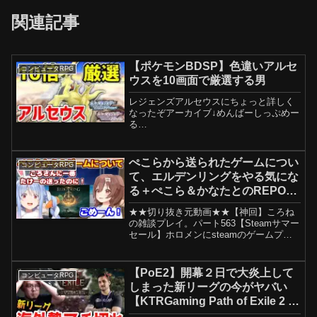
関連記事
【ポケモンBDSP】色違いアルセ
コンピュータRPG
ウスを10画面で厳選する男
レジェンズアルセウスにちょっと詳しく
なったぞアーカイブ↓めんばーしっぷめー
る
tanakabarakenzou@yahoo.co.jpTwitterTik
TokいんすたさぶちゃんねるえっせいED
曲
ぺこらから送られたゲームについ
コンピュータRPG
て、エルデンリングをやる気にな
る＋ぺこら＆かなたとのREPOの
話【ホロライブ切り抜き/兎田ぺ
★★切り抜き元動画★★【神回】ころね
こら/戌神ころね】
の雑談プレイ。パート563【Steamサマー
セール】ホロメンにsteamのゲームプレ
ゼントする！！！ぺこ！【ホロライブ/兎
田ぺこら】#戌神ころね#兎田ぺこら#ホロ
ライブ#ホロライブ切り抜き※当チャンネ
【PoE2】開幕２日で大炎上して
コンピュータRPG
ルは...
しまった新リーグの今がヤバい
【KTRGaming Path of Exile 2 ゲ
ーム 実況】