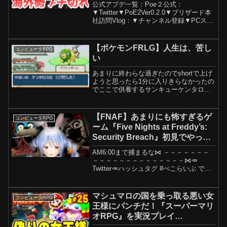
公式アプデ一覧：Poe２公式：
▼Twitter▼PoE2Ver0.2.0▼ブリザード本
社訪問Vlog：▼チャンネル登録▼PCスペ
ックCPU:Ryzen9 7950X3D：
Mem:64GB：グラボ：RTX4090：マザ
ボ：X670E：マウス：...
【ポケモンFRLG】人生は、苦し
コンピュータRPG
い
あまりに終わらな過ぎたのでshortで上げ
ようと思ったら1分に入りきらなかったの
でここで供養するサンキューケンタロス
フォーエバーめんばーしっぷめーる
tanakabarakenzou@yahoo.co.jpTwitterTik
Tokいんすたぶ...
【FNAF】あまりにも怖すぎるゲ
コンピュータRPG
ーム『Five Nights at Freddy’s:
Security Breach』初見でやって
みる！ぺこ！【ホロライブ/兎田
AM6:00まで捕まるな⋈ －－－－－－－
ぺこら】
－－－－－－－－－－－－－－⋈🥕
Twitter🥕ハッシュタグ #ぺこらいぶ でツ
イート🎶本ゲームは H2 INTERACTIVE
に確認の上、プレイ動画投稿及び配信に
関するポリシーに則って配信・収益...
マシュマロの国を乗っ取る悪い女
コンピュータRPG
王様にパンチだ！『スーパーマリ
オRPG』を実況プレイ
#25【Switch】