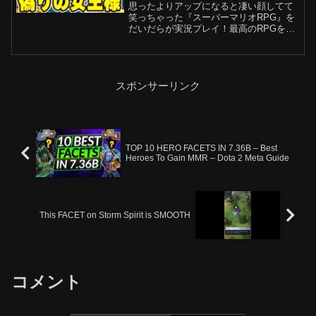
思ったよりアップになると凄い顔してて
笑っちゃった『スーパーマリオRPG』を
だいだらが実況プレイ！最高のRPGを全
クリ目指してやっていきます！ネタバレ
にはご注意ください。【再生リスト】◆
マリオRPG → ◆マリオワンダー → ◆マ
リオ＋ラビッ...
スポンサーリンク
TOP 10 HERO FACETS IN 7.36B – Best
Heroes To Gain MMR – Dota 2 Meta Guide
This FACET on Storm Spirit is SMOOTH
コメント