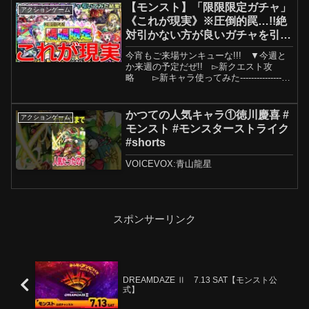
ー桜井 / 宮坊 / ぺんぺん / け...
【モンスト】「限限限定ガチャ」
アクションゲーム
《これが現実》※圧倒的罠…!!絶
対引かない方が良いガチャを引い
た結果…!!【ガチャ】
今宵もご来場サンキューな!!! ▼今週と
か来週の予定だぜ!! ▻新クエスト攻
略 ▻新キャラ使ってみた-------------------
--------------------------------------------------...
かつての人気キャラ①徳川慶喜 #
アクションゲーム
モンスト #モンスターストライク
#shorts
VOICEVOX:青山龍星
スポンサーリンク
DREAMDAZE Ⅱ 7.13 SAT【モンスト公
式】