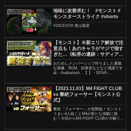
目的による、本動画内の文章・画像等を
はじめとした内容を引用元の記載無く...
地味に改善求む！ #モンスト #
アクションゲーム
モンスターストライク #shorts
VOICEVOX:青山龍星
【モンスト】※新エリア解放で注
アクションゲーム
意点も！あのキャラがマジで強す
ぎた…《転界の遺跡：サディア
ル》 攻略
おためしメンバーシップ作りました素敵
な画像、BGM、効果音などなど感謝です
🙇・Audiostock…【 】・DOVA-
SYNDROME…【 】・MusMus…【 】・
OtoLogic…【 】・びたちー素材館…【 】
▶チャンネル登録お願いしま...
【2023.11.03】M4 FIGHT CLUB
アクションゲーム
vs 黎絶フォーサー【モンスト公
式】
黎絶「フォーサー」が初降臨！モンスト
うまい4人組ことM4が新たな強敵に挑
む！今回からM4 FIGHT CLUBが大幅リニ
ューアル！11/3（金・祝）18時50分より
ライブ配信開始！【出演者】M4：タイガ