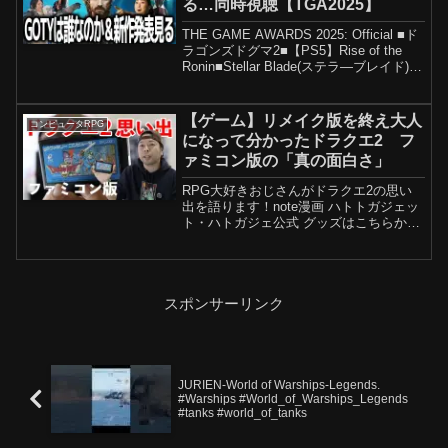
る…同時視聴【TGA2025】
THE GAME AWARDS 2025: Official ■ド
ラゴンズドグマ2■【PS5】Rise of the
Ronin■Stellar Blade(ステラ―ブレイド)■
スカル アンド ボーンズ -PS5■新型
PS5■PS5本体■N...
【ゲーム】リメイク版を終え大人
コンピュータRPG
になって分かったドラクエ2 フ
ァミコン版の「真の面白さ」
RPG大好きおじさんがドラクエ2の思い
出を語ります！note漫画 ハトトガジェッ
ト・ハトガジェ公式 グッズはこちらから
Twitchゲーム実況配信
(UZUMAX)DOSHA(動画と写真のグルー
プ)チャンネル登録すると新しい動画にア
クセスしや...
スポンサーリンク
JURIEN-World of Warships-Legends.
#Warships #World_of_Warships_Legends
#tanks #world_of_tanks