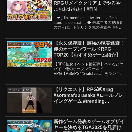
RPGリメイククリアまでやるや
よおおおおお！#FIN
- ̗̀ ❤︎‬‪ ̖́- linkmember … twitter … official
store … contact … ◆ 未成年者の視聴者
の方々は、下記リンク先の注意事項もご
覧ください。: BGM :DOVA-SYNDROME
【永久保存版】最強の現実逃避！
コンピュータRPG
俺のオープンワールドRPG
TOP20【おすすめゲーム紹介】
【RPG強化イベント第④弾】ハマるとヤ
バイ！俺のオープンワールド
RPG【PS5/PS4/Switch/etc】をランキン
グ形式で20作品紹介していきます！紹介
するタイトルに関してはあくまで個人の
主観で選んでいるので良ければ皆さんの
【リクエスト】RPG👾 #rpg
コンピュータRPG
『好きなR...
#soramafuurasaka #ロールプレ
イングゲーム #trending
#youtubeshorts
新作ゲーム発表＆ゲームオブザイ
コンピュータRPG
ヤーを決めるTGA2025を見届け