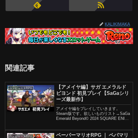
KALIKIMAKA
関連記事
【アメイヤ編】サガ エメラルド
コンピュータRPG
ビヨンド 初見プレイ【SaGaシリ
ーズ最新作】
アメイヤ編をプレイしていきます。
Steam版です。欲しいものリスト→SaGa
Emerald Beyond© 2024 SQUARE ENIX
CO., LTD. All Rights Reserved.当該作品
の転載・配布は禁止いたします...
ペーパーマリオRPG ｜ ペパマリ
コンピュータRPG