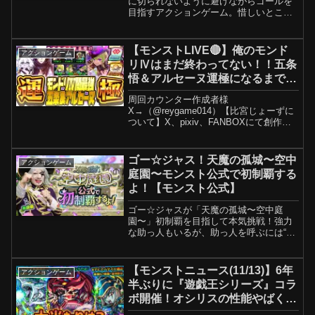
に切られないように避けながらゴールを
目指すアクションゲーム。惜しいところ
で失敗を繰り返すもどかしさに、みんな
の絶叫が響き渡ります…！メンバー：有
岡大貴、宮田俊哉、玉森裕太、田中樹 対
【モンストLIVE🔴】俺のモンド
アクションゲーム
応ハード：PC（S...
リⅣはまだ終わってない！！五条
悟＆アルセーヌ運極になるまでガ
チャ！！【モンスターストライ
周回カウンター作成者様
ク】
X→（@reygame014）【比宮じょーずに
ついて】X、pixiv、FANBOXにて創作活
動をしています。X→PIXIV→※FANBOX
は成人向けコンテンツを含むためこちら
には記載しません【配信内使用BGM】・
ゴー☆ジャス！天魔の孤城〜空中
アクションゲーム
チャン...
庭園〜モンスト公式で初制覇する
よ！【モンスト公式】
ゴー☆ジャスが「天魔の孤城〜空中庭
園〜」初制覇を目指して本気挑戦！強力
な助っ人もいるが、助っ人を呼ぶには“あ
るお題”が課せられて…！？果たして悲願
の初制覇なるか！？まさかの展開連発に
乞うご期待…最後までお見逃しなく🌏👀
【モンストニュース(11/13)】6年
アクションゲーム
＜出演者＞▼挑戦者・ゴ...
半ぶりに『遊戯王シリーズ』コラ
ボ開催！オシリスの性能やばく
ね？新キャラ『遊星・遊城十代・