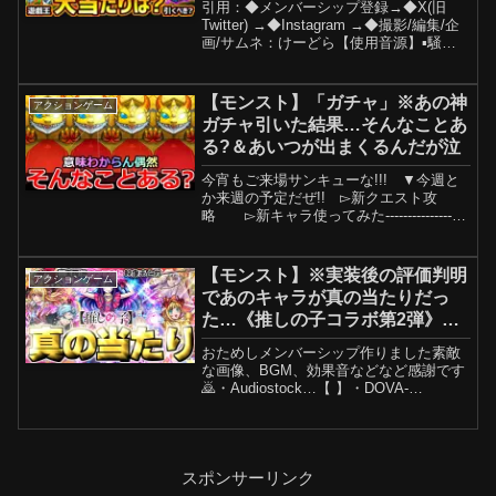
引用：◆メンバーシップ登録→◆X(旧
遊戯&闇遊戯』大当たりは？引く
Twitter) →◆Instagram →◆撮影/編集/企
べき？新たな獣神化『闇遊戯・海
画/サムネ：けーどら【使用音源】▪️騒音
のない世界 - beco：#モンスト #けーどら
馬・城之内』
【モンスト】「ガチャ」※あの神
アクションゲーム
ガチャ引いた結果…そんなことあ
る?＆あいつが出まくるんだが泣
今宵もご来場サンキューな!!! ▼今週と
か来週の予定だぜ!! ▻新クエスト攻
略 ▻新キャラ使ってみた-------------------
--------------------------------------------------...
【モンスト】※実装後の評価判明
アクションゲーム
であのキャラが真の当たりだっ
た…《推しの子コラボ第2弾》ガ
チャキャラ使用後評価まとめ！
おためしメンバーシップ作りました素敵
な画像、BGM、効果音などなど感謝です
🙇・Audiostock…【 】・DOVA-
SYNDROME…【 】・MusMus…【 】・
OtoLogic…【 】・びたちー素材館…【 】
▶チャンネル登録お願いしま...
スポンサーリンク