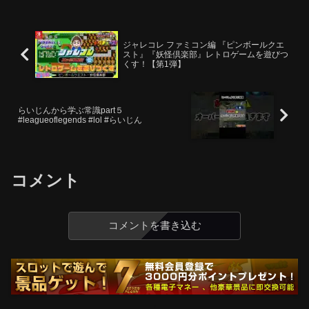
ジャレコレ ファミコン編 『ピンボールクエ
スト』『妖怪倶楽部』レトロゲームを遊びつ
くす！【第1弾】
らいじんから学ぶ常識part５
#leagueoflegends #lol #らいじん
コメント
コメントを書き込む