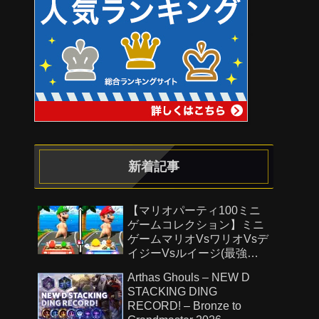
新着記事
【マリオパーティ100ミニ
ゲームコレクション】ミニ
ゲームマリオVsワリオVsデ
イジーVsルイージ(最強
CPU「たつじん」)
Arthas Ghouls – NEW D
STACKING DING
RECORD! – Bronze to