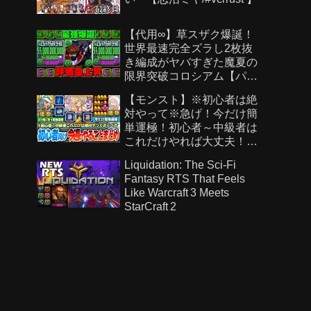
【代用∞】草スザク爆誕！
世界最速完全ズラし2枚抜
き編成がヤバすぎた魔夏の
限界突破コロシアム【パズ
ドラ】
【モンスト】※初心者は絶
対やって※急げ！今だけ簡
単運極！初心者～中級者は
これだけやれば大丈夫！作
らないと絶対後悔する超強
Liquidation: The Sci‑Fi
い運極を見逃すな！【モン
Fantasy RTS That Feels
スト夏休み2026】へっぽこ
Like Warcraft 3 Meets
ストライカー
StarCraft 2