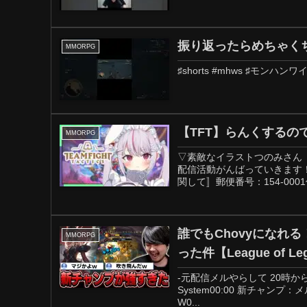
振り返ったらめちゃくち
MMORPG
♯shorts #mhws ♯モンハン
【TFT】らんくするの
MMORPG
▽素敵なイラストつのみさん T
配信活動がんばっていきます！
関して〛郵便番号：154-000
誰でもChovyになれ
MMORPG
った件【League of Le
-元配信メルやらして 20時から麻雀-配
System00:00 新チャンプ：メ
W0...