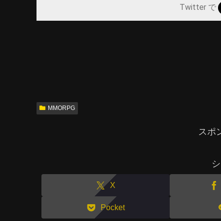
Twitter で
MMORPG
スポ
シ
X
Pocket