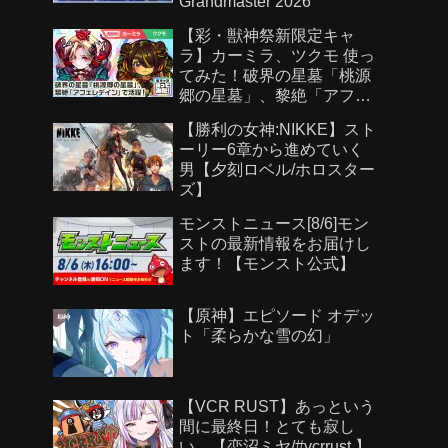
Grandmaster 2026
【彩・獣神祭新限定キャ
ラ】カーミラ、ツクモ 使っ
てみた！破界の星墓「桃源
郷の星墓」、黎絶「アフェ
レデイン」で活躍！強力な
【勝利の女神:NIKKE】スト
ショットスキル、アシスト
ーリー6章から進めていく
スキルに注目！【新キャラ
男【夕刻ロベル/ホロスター
使ってみた｜モンスト公
ズ】
式】
モンストニュース[8/6]モン
ストの最新情報をお届けし
ます！【モンスト公式】
【原神】エピソード オデッ
ト「柔らかな雪の幻」
【VCR RUST】あっという
間に最終日！とても寂し
い 【恋沼ミヤ/#vcrrust 】