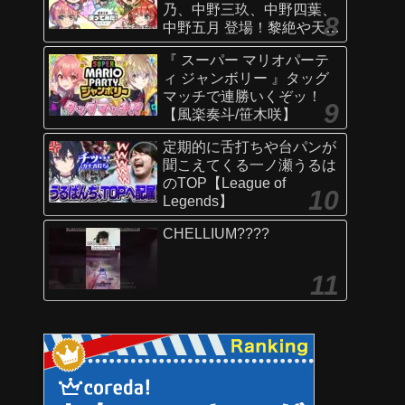
乃、中野三玖、中野四葉、
中野五月 登場！黎絶や天魔
の孤城〜空中庭園〜などで
『 スーパー マリオパーテ
活躍！オリジナルSSにも注
ィ ジャンボリー 』タッグ
目！【新キャラ使ってみた
マッチで連勝いくぞッ！
｜モンスト公式】
【風楽奏斗/笹木咲】
定期的に舌打ちや台パンが
聞こえてくる一ノ瀬うるは
のTOP【League of
Legends】
CHELLIUM????