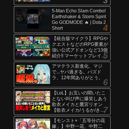
5-Man Echo Slam Combo!
Earthshaker & Storm Spirit
Go GODMODE 🔥 | Dota 2
Short
【統合版マイクラ】RPGや
クエストなどのRPG要素が
強い公式アドオンなど13個
紹介!! マーケットプレイス
情報
アマテラス新進化、マジ
【Switch/Win10/PE/PS/Xb
で...ヤバ過ぎる。パズド
ox】
ラ、12年間ありがとう。
【LoL】お互いの聞いたこ
とない叫び声に爆笑しあう
歌衣メイカと鷹宮リオン
【歌衣メイカ/うるか/きな
こ/ありさか/鷹宮リオン】
【モンスト×「五等分の花
嫁」】中野一花、中野二