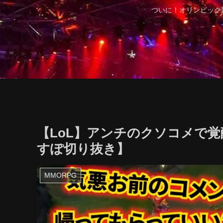
ついに！オリンピック
【LoL】アンチのクソコメで
すぽ切り抜き】
MMORPG