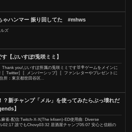
ゃハンマー 振り回してた #mhws
ワイルズ
です【ぶいすぽ/兎咲ミミ】
hank you!ぶいすぽ所属の兎咲ミミです🐰🍭ゲームをメインに
〚Twitter〛〚メンバーシップ〛〚ファンレターやプレゼントに
1住所：東京都世田谷区...
る！？新チャンプ「メル」を使ってみたらぶっ壊れだ
gends】
信:Twitch-X-X(The k4sen)-ED使用曲: Diverse
ル02:17 誰でもChovy03:32 居酒屋チャンプ05:07 安心と信頼の