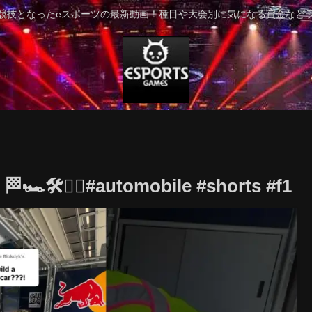
競技となったeスポーツの最新動画！種目や大会別に気になる賞金など
🏁🏎️🛠️👷‍♂️#automobile #shorts #f1