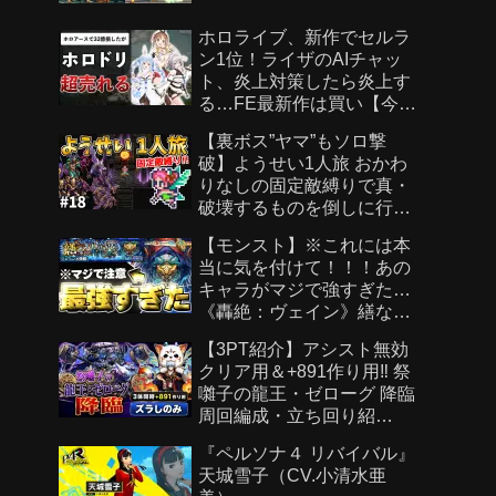
ホロライブ、新作でセルラ
ン1位！ライザのAIチャッ
ト、炎上対策したら炎上す
る…FE最新作は買い【今週
のゲームニュース】
【裏ボス”ヤマ”もソロ撃
破】ようせい1人旅 おかわ
りなしの固定敵縛りで真・
破壊するものを倒しに行く
part18【ロマサガ3リマスタ
【モンスト】※これには本
ー】
当に気を付けて！！！あの
キャラがマジで強すぎた…
《轟絶：ヴェイン》繕なる
虚栄 攻略
【3PT紹介】アシスト無効
クリア用＆+891作り用‼️ 祭
囃子の龍王・ゼローグ 降臨
周回編成・立ち回り紹
介！！【#パズドラ/パズル&
『ペルソナ４ リバイバル』
ドラゴンズ】
天城雪子（CV.小清水亜