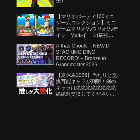
美）
【マリオパーティ100ミニ
ゲームコレクション】ミニ
ゲームマリオVsワリオVsデ
イジーVsルイージ(最強
CPU「たつじん」)
Arthas Ghouls – NEW D
STACKING DING
RECORD! – Bronze to
Grandmaster 2026
【夏休み2026】当たりと交
換可能キャラが判明！例の
キャラは絶絶絶絶絶絶絶絶
絶絶対交換してください！
【パズドラ】