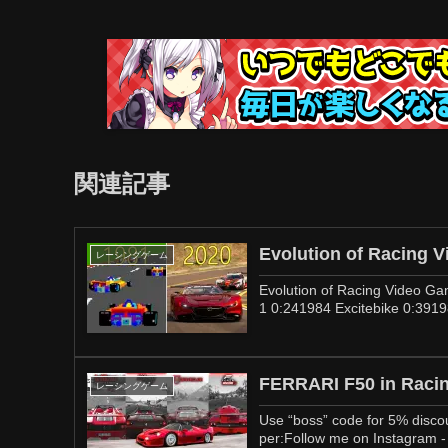
関連記事
Evolution of Racing 
レーシングゲーム
Evolution of Racing Video G
1 0:241984 Excitebike 0:3919
FERRARI F50 in Raci
レーシングゲーム
Use “boss” code for 5% disco
per:Follow me on Instagram - 