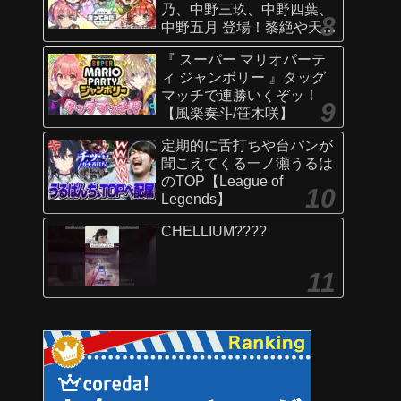
乃、中野三玖、中野四葉、
中野五月 登場！黎絶や天魔
の孤城〜空中庭園〜などで
『 スーパー マリオパーテ
活躍！オリジナルSSにも注
ィ ジャンボリー 』タッグ
目！【新キャラ使ってみた
マッチで連勝いくぞッ！
｜モンスト公式】
【風楽奏斗/笹木咲】
定期的に舌打ちや台パンが
聞こえてくる一ノ瀬うるは
のTOP【League of
Legends】
CHELLIUM????