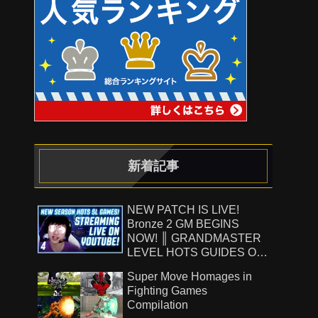
新着記事
NEW PATCH IS LIVE!
Bronze 2 GM BEGINS
NOW! ║ GRANDMASTER
LEVEL HOTS GUIDES ON
!Patreon ║ 8.7.26
Super Move Homages in
Fighting Games
Compilation