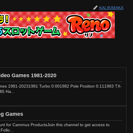
KALIKIMAKA
Video Games 1981-2020
ames 1981-20231981 Turbo 0:001982 Pole Position 0:111983 TX-
85 Ha...
ng Games
unt for Cammus ProductsJoin this channel to get access to
Follo...