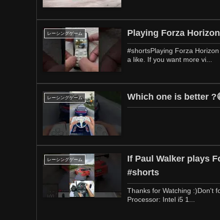
Playing Forza Horizon
レーシングゲーム
#shortsPlaying Forza Horizon 
a like. If you want more vi...
Which one is better ?
レーシングゲーム
If Paul Walker plays 
レーシングゲーム
#shorts
Thanks for Watching :)Don't for
Processor: Intel i5 1...