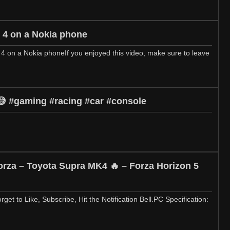
 4 on a Nokia phone
4 on a Nokia phoneIf you enjoyed this video, make sure to leave
😅 #gaming #racing #car #console
Forza – Toyota Supra MK4 🔥 – Forza Horizon 5
get to Like, Subscribe, Hit the Notification Bell.PC Specification: