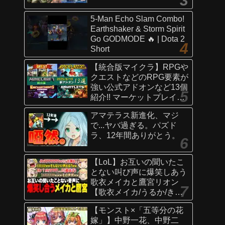
5-Man Echo Slam Combo!
Earthshaker & Storm Spirit
Go GODMODE 🔥 | Dota 2
Short
【統合版マイクラ】RPGや
クエストなどのRPG要素が
強い公式アドオンなど13個
紹介!! マーケットプレイス
情報
アマテラス新進化、マジ
【Switch/Win10/PE/PS/Xb
で...ヤバ過ぎる。パズド
ox】
ラ、12年間ありがとう。
【LoL】お互いの聞いたこ
とない叫び声に爆笑しあう
歌衣メイカと鷹宮リオン
【歌衣メイカ/うるか/きな
こ/ありさか/鷹宮リオン】
【モンスト×「五等分の花
嫁」】中野一花、中野二