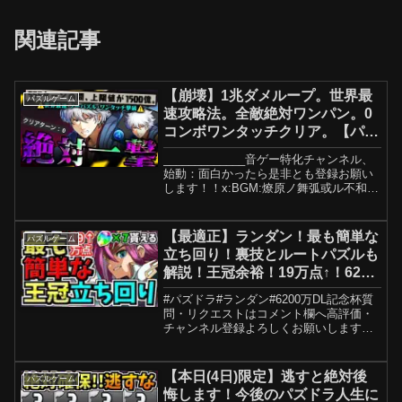
関連記事
【崩壊】1兆ダメループ。世界最
パズルゲーム
速攻略法。全敵絶対ワンパン。0
コンボワンタッチクリア。【パズ
ドラ 坂田銀時】
_____________音ゲー特化チャンネル、
始動：面白かったら是非とも登録お願い
します！！x:BGM:燎原ノ舞弧或ル不和魑
魅魍魎COEIROINK:MYCOEIROINK:松嘩
りすくtwitter @qwerandasdfVoiced ...
【最適正】ランダン！最も簡単な
パズルゲーム
立ち回り！裏技とルートパズルも
解説！王冠余裕！19万点↑！6200
万DL記念杯！魔法石7個GETしよ
#パズドラ#ランダン#6200万DL記念杯質
う！プロ動画付き【パズドラ】
問・リクエストはコメント欄へ高評価・
チャンネル登録よろしくお願いします！
ひろNaさん（プロ）新人パズドラVtuber
としてデビューしたよ、よろしくね。
Rank1300↑/👑60↑/魔王・星龍・妖精...
【本日(4日)限定】逃すと絶対後
パズルゲーム
悔します！今後のパズドラ人生に