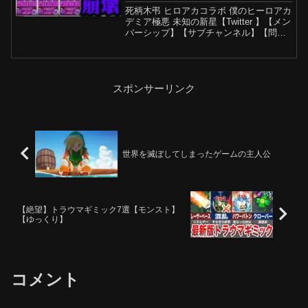
実況】
死柄木弔 ヒロアカコラボ 僕のヒーロアカ
デミア極悪 未知の新星【Twitter 】【メン
バーシップ】【サブチャンネル】【問い
合わせ】daksyt2525@gmail.com【事務
所のお問い合わせ】sales@game8.jp#ヒ
ロアカコラボ...
スポンサーリンク
世界を滅ぼしてしまったゲームの主人公
【絶望】トラウマギミック7選【モンスト】
【ゆっくり】
コメント