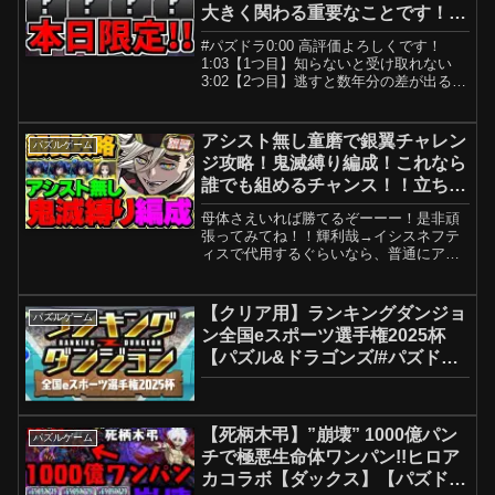
大きく関わる重要なことです！ガ
チで全パズドラーに見て欲しい！
#パズドラ0:00 高評価よろしくです！
徹底解説【パズドラ】
1:03【1つ目】知らないと受け取れない
3:02【2つ目】逃すと数年分の差が出る解
説4:33 周回編成(銀時神楽-最速最楽)6:12
周回編成(オーソドックス)7:47 周回編成
(最速)9:16 周回...
アシスト無し童磨で銀翼チャレン
パズルゲーム
ジ攻略！鬼滅縛り編成！これなら
誰でも組めるチャンス！！立ち回
り徹底解説！【パズドラ】
母体さえいれば勝てるぞーーー！是非頑
張ってみてね！！輝利哉→イシスネフテ
ィスで代用するぐらいなら、普通にアシ
ストあり編成使ってやってもらったほう
が良いです鬼滅のみ組みやすい童磨編成
↓↓↓↓↓↓↓↓↓↓↓↓↓↓↓↓↓↓↓↓↑↑↑↑↑↑↑↑↑↑...
【クリア用】ランキングダンジョ
パズルゲーム
ン全国eスポーツ選手権2025杯
【パズル&ドラゴンズ/#パズド
ラ】
【死柄木弔】”崩壊” 1000億パン
パズルゲーム
チで極悪生命体ワンパン!!ヒロア
カコラボ【ダックス】【パズドラ