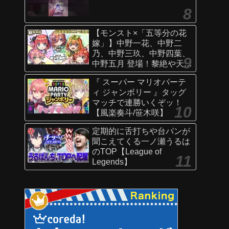
【モンスト×「五等分の花
嫁」】中野一花、中野二
乃、中野三玖、中野四葉、
中野五月 登場！黎絶や天魔
の孤城〜空中庭園〜などで
『 スーパー マリオパーテ
活躍！オリジナルSSにも注
ィ ジャンボリー 』タッグ
目！【新キャラ使ってみた
マッチで連勝いくぞッ！
｜モンスト公式】
【風楽奏斗/笹木咲】
定期的に舌打ちや台パンが
聞こえてくる一ノ瀬うるは
のTOP【League of
Legends】