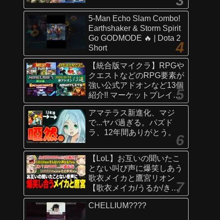
5-Man Echo Slam Combo!
Earthshaker & Storm Spirit
Go GODMODE 🔥 | Dota 2
Short
【統合版マイクラ】RPGや
クエストなどのRPG要素が
強い公式アドオンなど13個
紹介!! マーケットプレイス
情報
アマテラス新進化、マジ
【Switch/Win10/PE/PS/Xb
で...ヤバ過ぎる。パズド
ox】
ラ、12年間ありがとう。
【LoL】お互いの聞いたこ
とない叫び声に爆笑しあう
歌衣メイカと鷹宮リオン
【歌衣メイカ/うるか/きな
こ/ありさか/鷹宮リオン】
CHELLIUM????