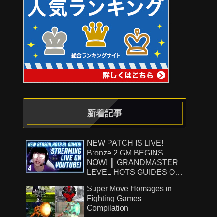
新着記事
NEW PATCH IS LIVE!
Bronze 2 GM BEGINS
NOW! ║ GRANDMASTER
LEVEL HOTS GUIDES ON
!Patreon ║ 8.7.26
Super Move Homages in
Fighting Games
Compilation