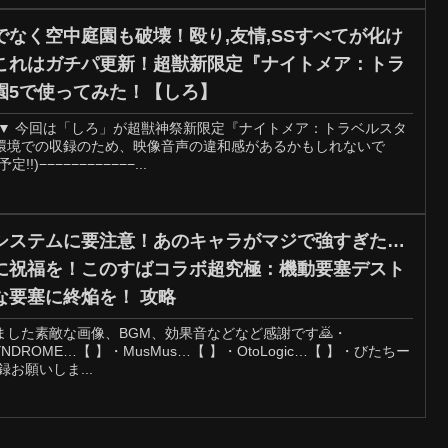
なく空中庭園も破壊！殴り,友情,SSすべてが化け
これはガチパ更新！超獣新限定『ナイトメア：トラ
園5で使ってみた！【しろ】
！▼ 今回は「しろ」が超獣神祭新限定『ナイトメア：トラベルスタ
環境での収録のため、映像音声の違和感があるかもしれないで
!)−−−−−−−−−−−−...
システムに要注意！あのキャラがマジで強すぎた…
に祝福を！このすばコラボ超究極：機動要塞デスト
な要塞に終焔を！ 攻略
した素敵な画像、BGM、効果音などなど感謝です🙇・
-SYNDROME…【 】・MusMus…【 】・OtoLogic…【 】・びたちー
お願いしま...