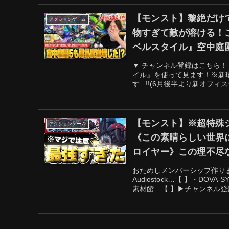
【モンスト】黎絶だけで
アクションゲーム
物すぎて敵が溶ける！
ベルスタイル』空中庭
▼ チャンネル登録はこちら
イル』を使って見ます！※新
す...!!(6月後半より新オフィス予定!
【モンスト】※超特殊
アクションゲーム
《この素晴らしい世界
ロイヤー》この理不尽
おためしメンバーシップ作りま
Audiostock…【 】・DOVA
素材館…【 】▶チャンネル登録