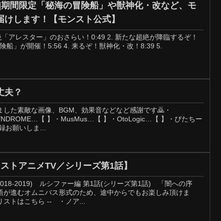
23]期間限定「秘海の冒険船」や獣神化・改など、モ
届けします！【モンスト公式】
 新黎絶「アレスター」のおさらい！0:49 2. 新たな超絶が降臨するぞ！
険船」が開催！5:56 4. 来るぞ！獣神化・改！8:39 5.
丈夫？
した素敵な画像、BGM、効果音などなど感謝です🙇・
-SYNDROME…【 】・MusMus…【 】・OtoLogic…【 】・びたちー
お願いしま...
ストアニメTV／シリーズ第1話】
18-2019) ルシファー編 第1話(シリーズ第1話) 「闇への序
語が進むオムニバス形式のため、途中からでもお楽しみ頂けま
ストはこちら -- ・ノア...