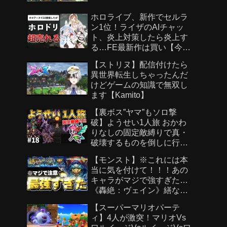
ホロライブ、新作でセルラ
ン1位！ライザのAIチャッ
ト、炎上対策したら炎上す
る…FE最新作は買い【今週
のゲームニュース】
【ストリヌ】配信付けたら
異世界転生しちゃったんだ
けどゲームの知識で無双し
ます【Kamito】
【裏ボス”ヤマ”もソロ撃
破】ようせい1人旅 おかわ
りなしの固定敵縛りで真・
破壊するものを倒しに行く
part18【ロマサガ3リマスタ
【モンスト】※これには本
ー】
当に気を付けて！！！あの
キャラがマジで強すぎた…
《轟絶：ヴェイン》繕なる
虚栄 攻略
【スーパーマリオパーテ
ィ】4人が激突！マリオVs