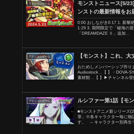
モンストニュース[5/
アクションゲーム
ンストの最新情報をお
0:00 おしながき0:17 1.
1:29 3. 期間限定で「秘海の冒
「DREAMDAZE Ⅱ」追加...
【モンスト】これ、大
アクションゲーム
おためしメンバーシップ作りま
Audiostock…【 】・DOVA
素材館…【 】▶チャンネル登録
ルシファー第1話【モン
アクションゲーム
■モンストアニメ新シリーズ(20
章」※各キャラクター毎に物
す。 -- キャラクター別再生リ