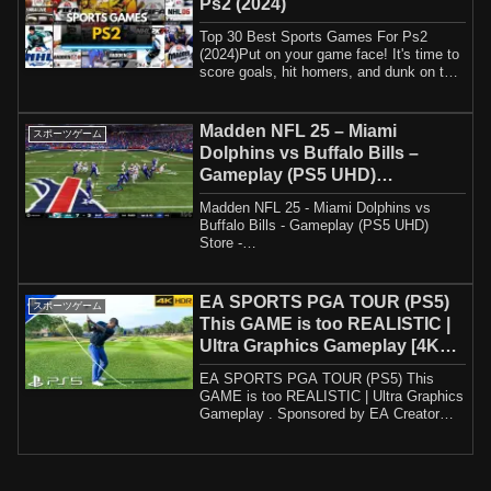
Ps2 (2024)
Top 30 Best Sports Games For Ps2
(2024)Put on your game face! It's time to
score goals, hit homers, and dunk on the
comp...
Madden NFL 25 – Miami
スポーツゲーム
Dolphins vs Buffalo Bills –
Gameplay (PS5 UHD)
[4K60FPS]
Madden NFL 25 - Miami Dolphins vs
Buffalo Bills - Gameplay (PS5 UHD)
Store -
__________________________________
________G...
EA SPORTS PGA TOUR (PS5)
スポーツゲーム
This GAME is too REALISTIC |
Ultra Graphics Gameplay [4K
60FPS]
EA SPORTS PGA TOUR (PS5) This
GAME is too REALISTIC | Ultra Graphics
Gameplay . Sponsored by EA Creator
Network!EA SPORT...