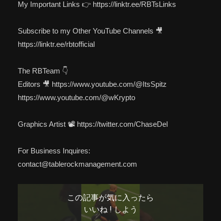
My Important Links 👉 https://linktr.ee/RBTsLinks
Subscribe to my Other YouTube Channels 🎥
https://linktr.ee/rbtofficial
The RBTeam 👇
Editors 🎥 https://www.youtube.com/@ItsSpitz
https://www.youtube.com/@wKrypto
Graphics Artist 📽️ https://twitter.com/ChaseDel
For Business Inquires:
contact@tablerockmanagement.com
この記事が気に入ったら
いいね ! しよう