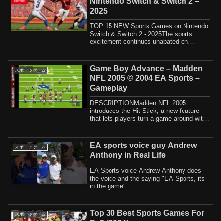
Nintendo Switch & Switch 2 –
2025
TOP 15 NEW Sports Games on Nintendo
Switch & Switch 2 - 2025The sports
excitement continues unabated on
Nintendo Switch!...
Game Boy Advance – Madden
スポーツゲーム
NFL 2005 © 2004 EA Sports –
Gameplay
DESCRIPTIONMadden NFL 2005
introduces the Hit Stick, a new feature
that lets players turn a game around with
a crucial t...
EA sports voice guy Andrew
スポーツゲーム
Anthony in Real Life
EA Sports voice Andrew Anthony does
the voice and the saying "EA Sports, its
in the game"
Top 30 Best Sports Games For
スポーツゲーム