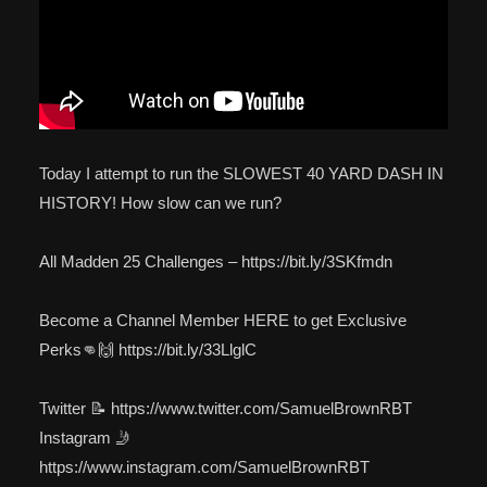
Today I attempt to run the SLOWEST 40 YARD DASH IN
HISTORY! How slow can we run?
All Madden 25 Challenges – https://bit.ly/3SKfmdn
Become a Channel Member HERE to get Exclusive
Perks👊🙌 https://bit.ly/33LlglC
Twitter 📝 https://www.twitter.com/SamuelBrownRBT
Instagram 🤳
https://www.instagram.com/SamuelBrownRBT