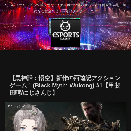
ついに！オリンピック競技となったeスポーツの最新動画！種目や大会別に気
になる賞金などランキングをチェック！
【黒神話：悟空】新作の西遊記アクション
ゲーム！(Black Myth: Wukong) #1【甲斐
田晴/にじさんじ】
アクションゲーム