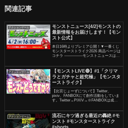
関連記事
モンストニュース[4/2]モンストの
アクションゲーム
最新情報をお届けします！【モン
スト公式】
本日16時よりプレミア公開！▼一番くじ
モンスターストライク2026 商品ページは
コチラ ----------------モンストニュースはモ
ンスト公式YouTubeチャンネルにて配信
中！※営利目的による、本動画内の文
章・画像等をはじめとした...
【モンストLIVE🔴】#1「クリマ
アクションゲーム
ラとガチャと超究極」【モンスタ
ーストライク】
【比宮じょーずについて】Twitter、
pixiv、FANBOXにて創作活動をしていま
す。Twitter→PIXIV→※FANBOXは成人
向けコンテンツを含むためこちらには記
載しません【配信内使用BGM】「Tell the
Truth」t....
流石にキツ過ぎる最近の轟絶 #モ
アクションゲーム
ンスト #モンスターストライク
#shorts