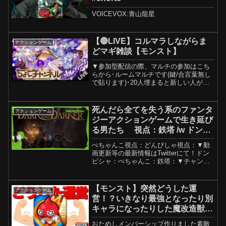
VOICEVOX:青山龍星
【🔴LIVE】コルマラしながらま
アクションゲーム
どマギ雑談【モンスト】
▼参加型配信の際、マルチの参加はこち
らから･ルームマルチです(鍵/合言葉無し
で貼ります)･20人埋まると新しい人が入
れなくなるので1度マルチ参加できたら適
宜抜けて貰えると助かります(=原則マル
チ連続参加NG)▼メンバーシップの参加
死んだら全てを失う系のファンタ
アクションゲーム
はこちらか...
ジーアクションゲームで生き延び
る男たち 視点：鉄塔 /w ドンピ
シャ&ぺちゃんこ【Dark and
ぺちゃんこ視点：どんぴしゃ視点：▼動
Darker】
画更新等の最新情報はTwitterにて！ドン
ピシャ：ぺちゃんこ：鉄塔：▼チャンネ
ル登録▼ニコニコチャンネル「三人称」
▼ニコ生コミュニティ▼全ての切り抜き
動画に関する問い合わせはこちら
【モンスト】突然どうした運
アクションゲーム
営！？いきなり最強となったり別
キャラになったりした魔改造獣神
化まとめ2025
おためしメンバーシップ作りました素敵