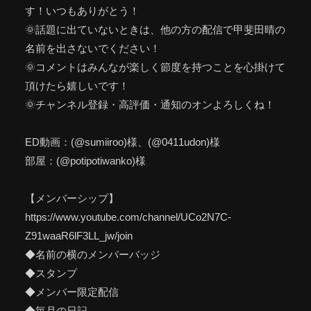
す！いつもありがとう！
🌞話題に出ていないときは、他の方の配信で甲斐田晴の
名前を出さないでください！
🌞コメントはみんなが楽しく節度を持つことを心掛けて
頂けたら嬉しいです！
🌞チャンネル登録・高評価・通知のオンよろしくね！
ED動画：(@sumiiroo)様、(@0411udon)様
部屋：(@potipotiwanko)様
【メンバーシップ】
https://www.youtube.com/channel/UCo2N7C-
Z91waaR6lF3LL_jw/join
◆名前の横のメンバーバッジ
◆スタンプ
◆メンバー限定配信
◆毎月の日記