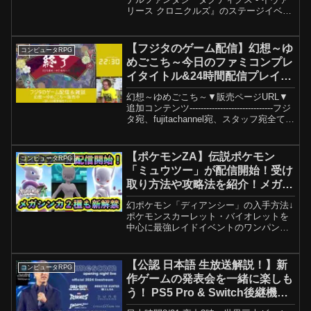
リース クロニクルズ』のステージイベン
トです。主人公ラムザを演じる声優の立
花慎之介さんをゲストにお迎えし、開発
チームのメンバーと共に本作の魅力や貴
【フジタのゲーム配信】幻想～ゆ
コンピュータRPG
重なトークを...
めごこち～今日のファミコンプレ
イタイトル&24時間配信プレイタ
イトル
幻想～ゆめごこち～▼販売ページURL▼
追加コンテンツ------------------------------フジ
タ宛、fujitachannel宛、スタッフ宛全ての
連絡先tajifumeijin@gmail.com＊返信お待
たせしていて...
【ポケモンZA】伝説ポケモン
コンピュータRPG
「ミュウツー」が配信開始！受け
取り方法や攻略法を紹介！メガシ
ンカ2種も解禁！【ポケモンレジ
幻ポケモン「ディアンシー」の入手方法↓
ェンズZA】
ポケモンスカーレット・バイオレットを
中心に最強レイドイベントのワンパン、
100%ソロ安定法などの攻略情報やふしぎ
なおくりものでの配布・最新情報など紹
介しております。また、追加DLC・ゼロ
【公認 日本語 生放送解説！】新
コンピュータRPG
の秘宝に関する考...
作ゲームの発表会を一緒に楽しも
う！ PS5 Pro & Switch後継機の
質問OK！ GamesCom 2024