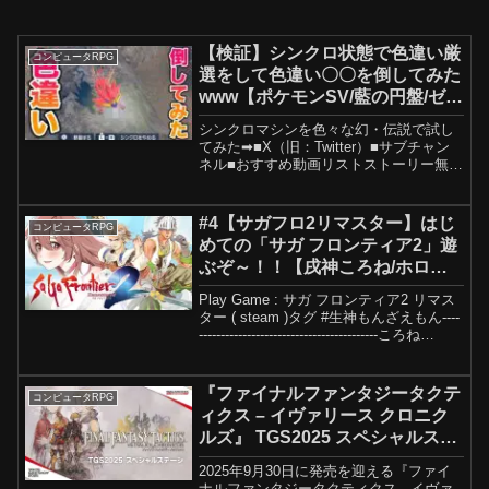
【検証】シンクロ状態で色違い厳
コンピュータRPG
選をして色違い〇〇を倒してみた
www【ポケモンSV/藍の円盤/ゼロ
の秘宝】
シンクロマシンを色々な幻・伝説で試し
てみた➡︎■X（旧：Twitter）■サブチャン
ネル■おすすめ動画リストストーリー無双
企画➡︎交換企画➡︎■その他楽曲提供魔王
魂、OtoLogic（ ）#色違い厳選#シンクロ
マシン#ソルガレオ
#4【サガフロ2リマスター】はじ
コンピュータRPG
めての「サガ フロンティア2」遊
ぶぞ～！！【戌神ころね/ホロラ
イブ】
Play Game : サガ フロンティア2 リマス
ター ( steam )タグ #生神もんざえもん​​​​​​​​​​​----
-----------------------------------------ころね
Twitter▶---...
『ファイナルファンタジータクテ
コンピュータRPG
ィクス – イヴァリース クロニク
ルズ』 TGS2025 スペシャルステ
ージ
2025年9月30日に発売を迎える『ファイ
ナルファンタジータクティクス - イヴァ