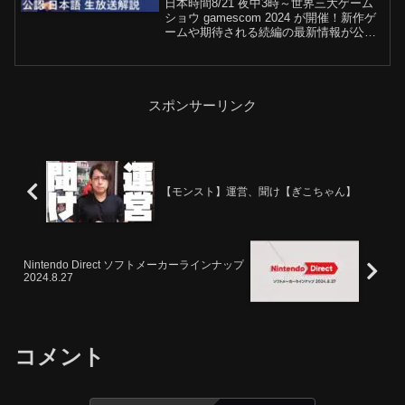
日本時間8/21 夜中3時～世界三大ゲーム
Opening Night Live ゲームズコ
ショウ gamescom 2024 が開催！新作ゲ
ム
ームや期待される続編の最新情報が公開
される「gamescom 2024 ONL」の公認
ミラー配信です！平日深夜ですが是非一
緒に楽しみましょう！本配信...
スポンサーリンク
【モンスト】運営、聞け【ぎこちゃん】
Nintendo Direct ソフトメーカーラインナップ
2024.8.27
コメント