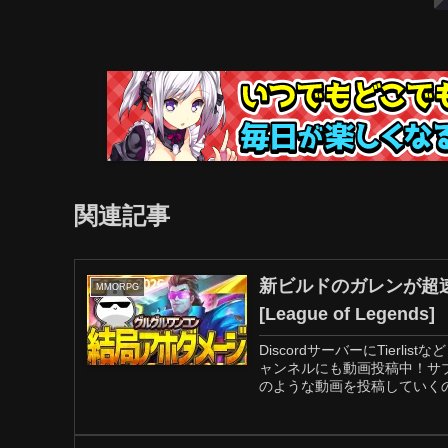
関連記事
新ビルドのガレンが超
MMORPG
[League of Legends]
DiscordサーバーにTierli
ャンネルにも動画投稿中！サブチ
のような動画を投稿していくので