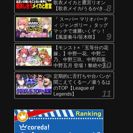
歌衣メイカと鷹宮リオン
【歌衣メイカ/うるか/きな
こ/ありさか/鷹宮リオン】
『 スーパー マリオパーテ
ィ ジャンボリー 』タッグ
マッチで連勝いくぞッ！
【風楽奏斗/笹木咲】
【モンスト×「五等分の花
嫁」】中野一花、中野二
乃、中野三玖、中野四葉、
中野五月 登場！黎絶や天魔
の孤城〜空中庭園〜などで
定期的に舌打ちや台パンが
活躍！オリジナルSSにも注
聞こえてくる一ノ瀬うるは
目！【新キャラ使ってみた
のTOP【League of
｜モンスト公式】
Legends】