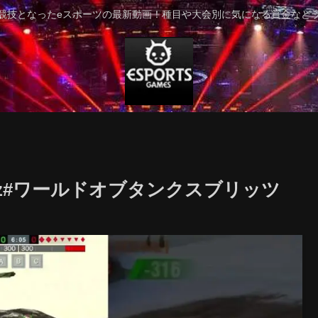
競技となったeスポーツの最新動画！種目や大会別に気になる賞金など
#wotblitz#ワールドオブタンクスブリッツ