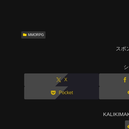
MMORPG
スポ
シ
X
Pocket
KALIKI