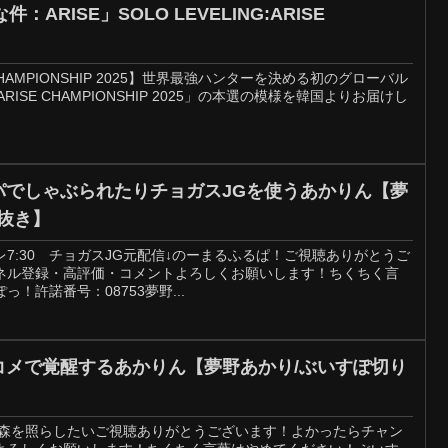
ARISE」SOLO LEVELING:ARISE
SE CHAMPIONSHIP 2025】世界最強ハンターを決める初のグローバル
:ARISE CHAMPIONSHIP 2025」の本選の模様を韓国よりお届けし
パでしゃぶられたりチョガスJGを使うあかりん【夢
抜き】
元カレ7:30 チョガスJG元配信↓のーまるふるぱ！ご視聴ありがとうご
ネル登録・高評価・コメントよろしくお願いします！ちくちく言
！許諾番号：08753夢野...
コメで覚醒するあかりん【夢野あかり/ぶいすぽ切り
の森を照らしたいご視聴ありがとうございます！よかったらチャン