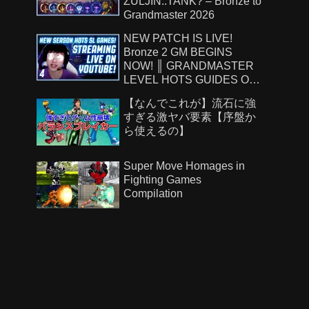
ZULJIN..TANK? – Bronze to
Grandmaster 2026
NEW PATCH IS LIVE!
Bronze 2 GM BEGINS
NOW! ║ GRANDMASTER
LEVEL HOTS GUIDES ON
!Patreon ║ 8.7.26
【なんでこれが】流石に強
すぎる激ヤバ要素【序盤か
ら使えるの】
Super Move Homages in
Fighting Games
Compilation