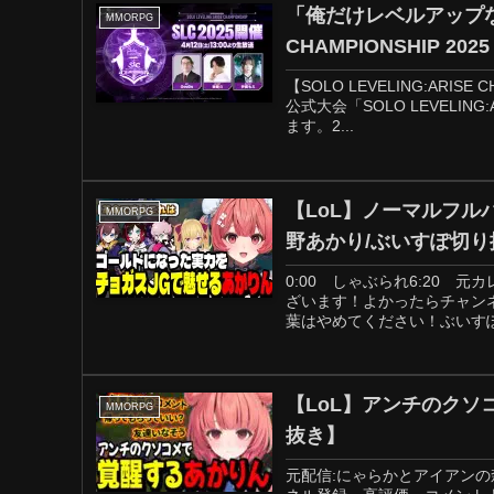
「俺だけレベルアップな件：
MMORPG
CHAMPIONSHIP 2025
【SOLO LEVELING:ARI
公式大会「SOLO LEVELING
ます。2...
【LoL】ノーマルフル
MMORPG
野あかり/ぶいすぽ切り
0:00 しゃぶられ6:20 
ざいます！よかったらチャン
葉はやめてください！ぶいすぽっ
【LoL】アンチのクソ
MMORPG
抜き】
元配信:にゃらかとアイアン