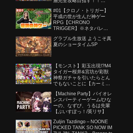
層完全攻略目指す！！
【Genshin Impact】
#01【クロノ・トリガー】
平成の世が生んだ神ゲー
RPG【CHRONO
TRIGGER】※ネタバレあ
り
グラブル生放送 ようこそ真
夏のショータイムSP
【モンスト】彩玉出現!?M4
タイガー桜井&宮坊が彩獣
神祭ガチャを引いたらとん
でもないことに【カーミラ/
ツクモ】
【Machine Party】バイオレ
ンスパーティーゲーム/ひな
ーの、なずぴ、うるは先輩
【ぶいすぽっ！/英リサ】
Zuljin Tazdingo – NOONE
PICKED TANK SO NOW IM