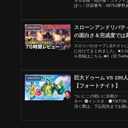
ネル登録・高評価・コメント
ぽっ！許諾番号：08753夢野あ
スローンアンドリバティ
MMORPG
の面白さ＆完成度では
スロリバのオープンβテスト
に分けてまとめました。■スロリ
ル登録はこちら↓■X（旧:Twitt
巨大ドゥーム VS 1
MMORPG
【フォートナイト】
ついにこの戦いに決着が・・・
ター: 🟠インスタ：⚫TIKT
頂く際は、下記宛先までお願い