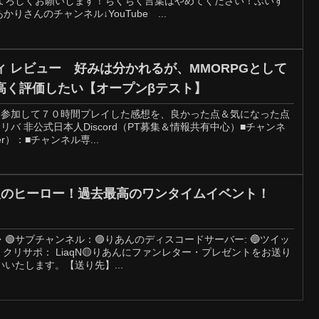
よろしくお願いします！ちくちく言葉はやめてください！ぶいす
かりさんのチャンネル↓YouTube ...
 レビュー 好みは分かれるが、MMORPGとして
高く評価したい【オープンβテスト】
に参加して７０時間プレイした感想を、良かった点＆気になった点
バ 非公式日本人Discord（PT募集＆情報共有中心）■チャンネ
er）：■チャンネル専...
00人のヒーロー！過去最高のワンタイムイベント！
🟢サブチャンネル：🟣りあんのディスコードサーバー: 🔵ツイッ
OK: クリサポ： LiaqN🟡りあんにファンレター・プレゼントをお送り
いたします。【送り先】...