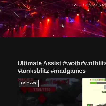
ついに！オリンピック
Ultimate Assist #wotb
#tanksblitz #madgames
MMORPG