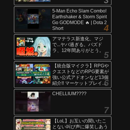
5-Man Echo Slam Combo!
Earthshaker & Storm Spirit
Go GODMODE 🔥 | Dota 2
Short
アマテラス新進化、マジ
で...ヤバ過ぎる。パズド
ラ、12年間ありがとう。
【統合版マイクラ】RPGや
クエストなどのRPG要素が
強い公式アドオンなど13個
紹介!! マーケットプレイス
情報
CHELLIUM????
【Switch/Win10/PE/PS/Xb
ox】
【LoL】お互いの聞いたこ
とない叫び声に爆笑しあう