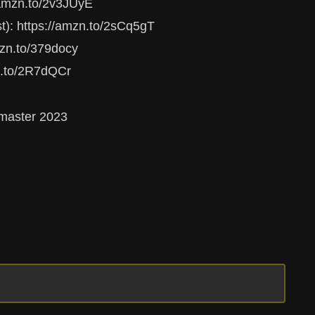
amzn.to/2v3JUyE
: https://amzn.to/2sCq5gT
zn.to/379docy
n.to/2R7dQCr
master 2023