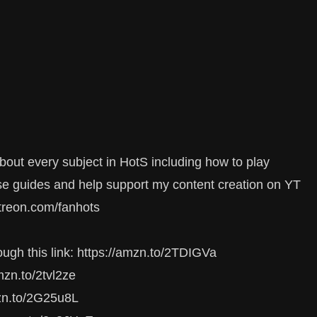
bout every subject in HotS including how to play
se guides and help support my content creation on YT
treon.com/fanhots
gh this link: https://amzn.to/2TDIGVa
zn.to/2tvl2ze
n.to/2G25u8L