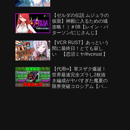
【ゼルダの伝説 ムジュラの
仮面】神殿に入るための城
攻略！｜＃08【レイン・パ
ターソン/にじさんじ】
【VCR RUST】あっという
間に最終日！とても寂し
い 【恋沼ミヤ/#vcrrust 】
【代用∞】草スザク爆誕！
世界最速完全ズラし2枚抜
き編成がヤバすぎた魔夏の
限界突破コロシアム【パズ
ドラ】