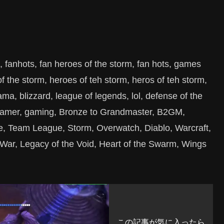
, fanhots, fan heroes of the storm, fan hots, games
 the storm, heroes of teh storm, heros of teh storm,
ama, blizzard, league of legends, lol, defense of the
l, gamer, gaming, Bronze to Grandmaster, B2GM,
 Team League, Storm, Overwatch, Diablo, Warcraft,
d War, Legacy of the Void, Heart of the Swarm, Wings
この記事が気に入ったら