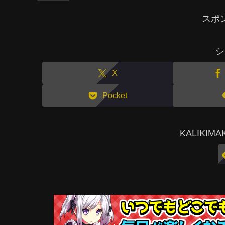
スポ
シ
X
Pocket
KALIKI