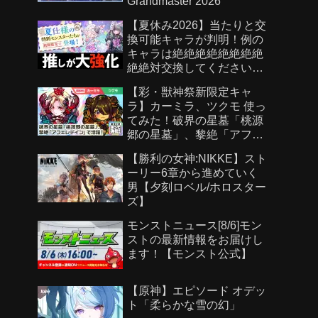
Grandmaster 2026
【夏休み2026】当たりと交
換可能キャラが判明！例の
キャラは絶絶絶絶絶絶絶絶
絶絶対交換してください！
【パズドラ】
【彩・獣神祭新限定キャ
ラ】カーミラ、ツクモ 使っ
てみた！破界の星墓「桃源
郷の星墓」、黎絶「アフェ
レデイン」で活躍！強力な
【勝利の女神:NIKKE】スト
ショットスキル、アシスト
ーリー6章から進めていく
スキルに注目！【新キャラ
男【夕刻ロベル/ホロスター
使ってみた｜モンスト公
ズ】
式】
モンストニュース[8/6]モン
ストの最新情報をお届けし
ます！【モンスト公式】
【原神】エピソード オデッ
ト「柔らかな雪の幻」