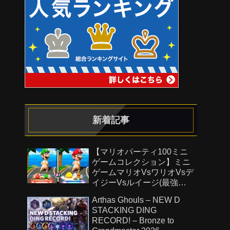
新着記事
【マリオパーティ100ミニ
ゲームコレクション】ミニ
ゲームマリオVsワリオVsデ
イジーVsルイージ(最強
CPU「たつじん」)
Arthas Ghouls – NEW D
STACKING DING
RECORD! – Bronze to