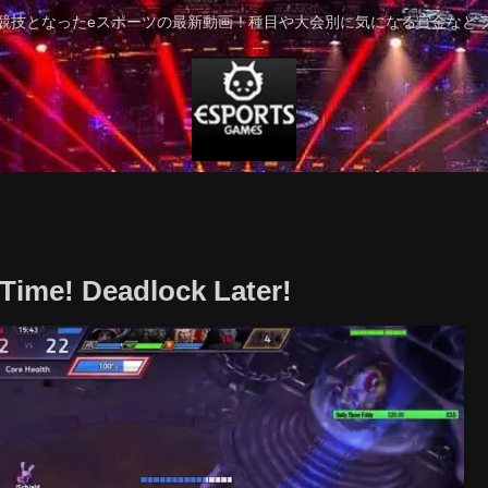
競技となったeスポーツの最新動画！種目や大会別に気になる賞金など
Time! Deadlock Later!