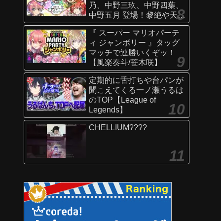
乃、中野三玖、中野四葉、
中野五月 登場！黎絶や天魔
の孤城〜空中庭園〜などで
『 スーパー マリオパーテ
活躍！オリジナルSSにも注
ィ ジャンボリー 』タッグ
目！【新キャラ使ってみた
マッチで連勝いくぞッ！
｜モンスト公式】
【風楽奏斗/笹木咲】
定期的に舌打ちや台パンが
聞こえてくる一ノ瀬うるは
のTOP【League of
Legends】
CHELLIUM????