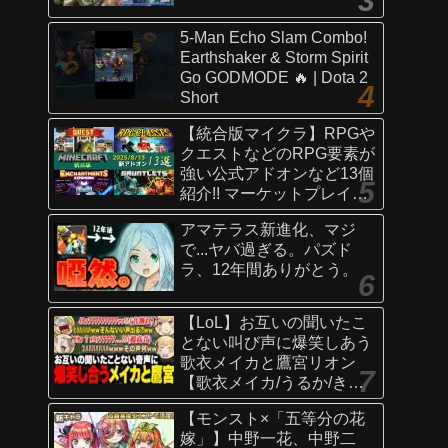
5-Man Echo Slam Combo!
Earthshaker & Storm Spirit
Go GODMODE 🔥 | Dota 2
Short
【統合版マイクラ】RPGや
クエストなどのRPG要素が
強い公式アドオンなど13個
紹介!! マーケットプレイス
情報
アマテラス新進化、マジ
【Switch/Win10/PE/PS/Xb
で...ヤバ過ぎる。パズド
ox】
ラ、12年間ありがとう。
【LoL】お互いの聞いたこ
とない叫び声に爆笑しあう
歌衣メイカと鷹宮リオン
【歌衣メイカ/うるか/きな
こ/ありさか/鷹宮リオン】
【モンスト×「五等分の花
嫁」】中野一花、中野二