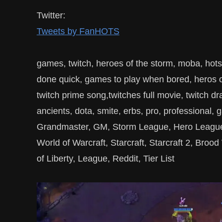
Twitter:
Tweets by FanHOTS
games, twitch, heroes of the storm, moba, hots
done quick, games to play when bored, heros of
twitch prime song,twitches full movie, twitch dr
ancients, dota, smite, erbs, pro, professiona
Grandmaster, GM, Storm League, Hero League,
World of Warcraft, Starcraft, Starcraft 2, Broo
of Liberty, League, Reddit, Tier List