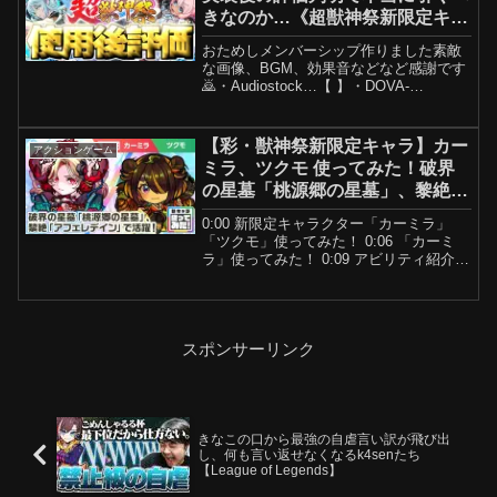
きなのか…《超獣神祭新限定キャ
ラ：エボニー＆アイボリ－》使用
おためしメンバーシップ作りました素敵
後評価まとめ！
な画像、BGM、効果音などなど感謝です
🙇・Audiostock…【 】・DOVA-
SYNDROME…【 】・MusMus…【 】・
OtoLogic…【 】・びたちー素材館…【 】
▶チャンネル登録お願いしま...
【彩・獣神祭新限定キャラ】カー
アクションゲーム
ミラ、ツクモ 使ってみた！破界
の星墓「桃源郷の星墓」、黎絶
「アフェレデイン」で活躍！強力
0:00 新限定キャラクター「カーミラ」
なショットスキル、アシストスキ
「ツクモ」使ってみた！ 0:06 「カーミ
ルに注目！【新キャラ使ってみた
ラ」使ってみた！ 0:09 アビリティ紹介！
0:29 友情コンボ紹介！1:02 ストライクシ
｜モンスト公式】
ョット紹介！1:52 ステータス紹介！2:32
「ツクモ」使ってみ...
スポンサーリンク
きなこの口から最強の自虐言い訳が飛び出
し、何も言い返せなくなるk4senたち
【League of Legends】