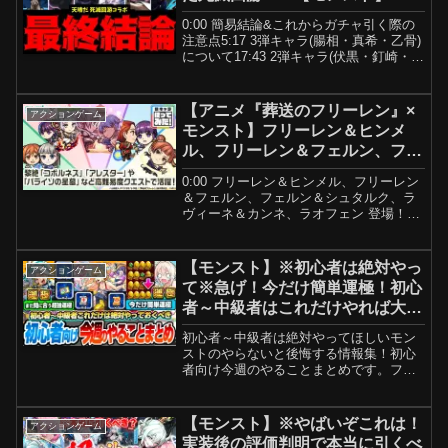
0:00 簡易結論&これからガチャ引く際の
注意点5:17 3弾キャラ(腸相・真希・乙骨)
について17:43 2弾キャラ(伏黒・釘崎・冥
冥)について27:00 1弾キャラ(虎杖・七
海・五条)について39:52 まとめ------------
-...
【アニメ『葬送のフリーレン』×
アクションゲーム
モンスト】フリーレン＆ヒンメ
ル、フリーレン＆フェルン、フェ
ルン＆シュタルク、ラヴィーネ＆
0:00 フリーレン＆ヒンメル、フリーレン
カンネ、ラオフェン 登場！高難
＆フェルン、フェルン＆シュタルク、ラ
易度で活躍！【新キャラ使ってみ
ヴィーネ＆カンネ、ラオフェン 登場！
0:00「フリーレン＆ヒンメル」使ってみ
た｜モンスト公式】
た！0:09 アビリティ紹介！0:26 友情コン
ボ紹介！0:33 ストライクショット紹...
【モンスト】※初心者は絶対やっ
アクションゲーム
て※急げ！今だけ簡単運極！初心
者～中級者はこれだけやれば大丈
夫！作らないと絶対後悔する超強
初心者～中級者は絶対やってほしいモン
い運極を見逃すな！【モンスト夏
ストのやらないと後悔する情報集！初心
休み2026】へっぽこストライカ
者向け今週のやることまとめです。フル
テロップで初心者にも解りやすい解説で
ー
す。超究極傑で忘れがちな作らないと絶
対後悔する超究極兵 エボリューションの
【モンスト】※やばいぞこれは！
アクションゲーム
効率良い作り方！呪術廻...
実装後の評価判明で本当に引くべ