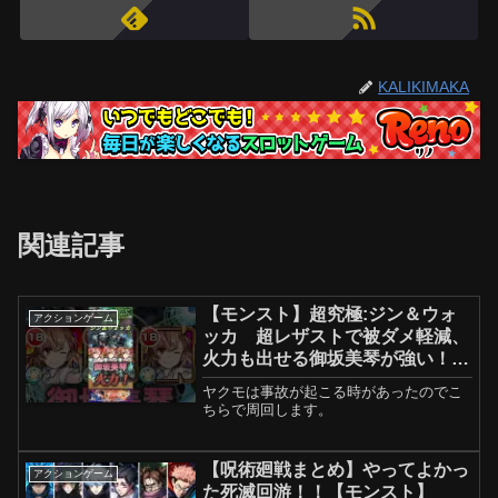
KALIKIMAKA
関連記事
【モンスト】超究極:ジン＆ウォ
アクションゲーム
ッカ 超レザストで被ダメ軽減、
火力も出せる御坂美琴が強い！#
名探偵コナン #御坂美琴 #モンス
ヤクモは事故が起こる時があったのでこ
ト
ちらで周回します。
【呪術廻戦まとめ】やってよかっ
アクションゲーム
た死滅回游！！【モンスト】