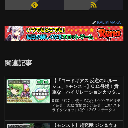
KALIKIMAKA
関連記事
【「コードギアス 反逆のルルー
アクションゲーム
シュ」×モンスト】C.C.登場！貴
重な「ハイリレーションカッタ
ー」を所持！サポート性能抜群な
0:00 「C.C.」使ってみた！0:09 アビリテ
オリジナルSSにも注目！【新キ
ィ紹介！0:32 友情コンボ紹介！1:07 スト
ャラ使ってみた｜モンスト公式】
ライクショット紹介！2:03 ステータス紹
介！「コードギアス 反逆のルルーシュ」
×モンストのコラボ！超アンチダメージウ
ォール、マインスイーパ...
【モンスト】超究極:ジン＆ウォ
アクションゲーム