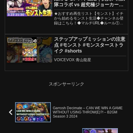
隊コラボ vs 超究極ジョーカー
編！プレミアムセレクションガチ
★おすすめ再生リスト【モンスト】イチ
ャも引く！【しろ】
から始めるモンスト生活◆チャンネル登
録はこちら！◆マルチURL◆ルール①全
絶級140種類のクリアでゴールとする※轟
絶以外はフレンドを使ってはならない※
爆絶以上は必ずガチャ限を1体以上編成す
ステップアップミッションの注意
アクションゲーム
る(ラグナロク、...
点 #モンスト #モンスターストラ
イク #shorts
VOICEVOX:青山龍星
スポンサーリンク
Garrosh Decimate – CAN WE WIN A GAME
WITHOUT USING THROW(E)?! – B2GM
Season 3 2024