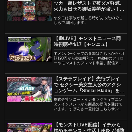
ッカ 超レザストで被ダメ軽減、
火力も出せる御坂美琴が強い！#
名探偵コナン #御坂美琴 #モンス
ヤクモは事故が起こる時があったのでこ
ト
ちらで周回します。
【🔴LIVE】モンストニュース同
アクションゲーム
時視聴枠4/17【モンニュ】
▼メンバーシップの参加はこちらから･月
額190円から参加可能で、twitterのフォロ
ーやモンストのフレンド申請、配信アー
カイブの閲覧権限等様々な特典がありま
す･メンバー限定discordサーバーでは不
定期で一緒にゲーム等しています(参加
【ステラブレイド】先行プレイ
アクションゲーム
や...
で セクシー美女主人公のアクシ
ョンゲーム『Stellar Blade』を遊
ぶ【PS5】
株式会社ソニー・インタラクティブエン
タテインメントから商品の提供を受けて
います。すぽんさー登録はこちらサンド
ランド 再生リストブラボ再生リスト
NieR: Automata再生リストFF7 リバース
再生リスト FF7R再生リストCCFF7 ...
【モンストLIVE配信】イチから
アクションゲーム
始めるモンスト生活｜炎炎ノ消防