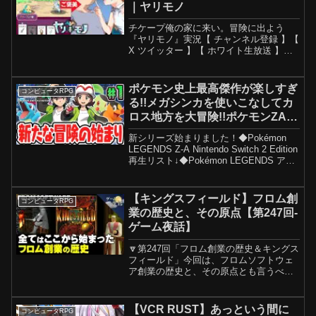
｜ヤリモノ
チケープ俺の家に来い。冒険に出よう
『ヤリモノ』実況【 チャンネル登録 】【
X ツイッター 】【 ホワイト生放送 】※
動画に関係のない他活動者様の名前を出
すのはお控えください。名前以外でも特
定の方とわかるようなコメントもご遠慮
ポケモン史上最高傑作が楽しすぎ
コンピュータRPG
ください。よ...
る!!メガシンカを使いこなしてカ
ロス地方を大冒険!!ポケモンZA最
速実況Part1【Pokémon
新シリーズ始まりました！◆Pokémon
LEGENDS Z-A】
LEGENDS Z-A Nintendo Switch 2 Edition
再生リスト↓◆Pokémon LEGENDS アル
セウス再生リスト↓◆ポケットモンスター
スカーレット・バイオレット再生リ...
【キングスフィールド】フロム創
コンピュータRPG
業の歴史と、その原点【第247回-
ゲーム夜話】
🔽第247回「フロム創業の歴史＆キングス
フィールド」今回は、フロムソフトウェ
ア創業の歴史と、その原点とも言うべき
「KING'S FIELD」について解説していま
す。フロムは、元々は別の事業を行って
いた企業でした。なぜゲーム事業に参入
【VCR RUST】あっという間に
コンピュータRPG