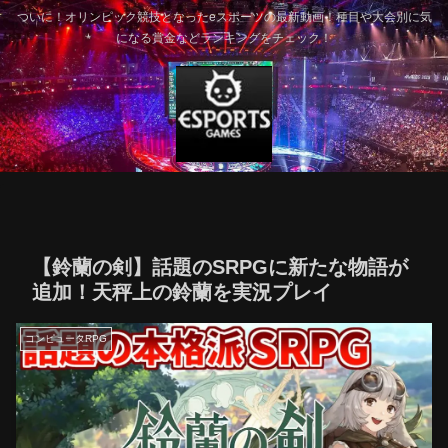
ついに！オリンピック競技となったeスポーツの最新動画！種目や大会別に気
になる賞金などランキングをチェック！
【鈴蘭の剣】話題のSRPGに新たな物語が
追加！天秤上の鈴蘭を実況プレイ
コンピュータRPG