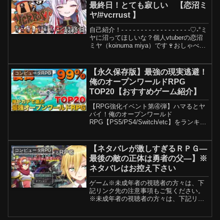
したのか...
最終日！とても寂しい 【恋沼ミ
ヤ/#vcrrust 】
自己紹介！- - - - - - - - - - - - - - - - - -♡˖°ミ
ヤに沼ってほしいな？個人vtuberの恋沼
ミヤ（koinuma miya）です🍷おしゃべり
大好き、お酒大好き！関西出身の生意気
な女やらせてもらってます！...
【永久保存版】最強の現実逃避！
コンピュータRPG
俺のオープンワールドRPG
TOP20【おすすめゲーム紹介】
【RPG強化イベント第④弾】ハマるとヤ
バイ！俺のオープンワールド
RPG【PS5/PS4/Switch/etc】をランキン
グ形式で20作品紹介していきます！紹介
するタイトルに関してはあくまで個人の
主観で選んでいるので良ければ皆さんの
【ネタバレが激しすぎるＲＰＧ―
コンピュータRPG
『好きなR...
最後の敵の正体は勇者の父―】※
ネタバレはお控え下さい
ゲーム※未成年者の視聴者の方々は、下
記リンク先の注意事項もご覧ください。
※未成年者の視聴者の方々は、下記リン
ク先の注意事項もご覧ください。#にじさ
んじ #卯月コウ