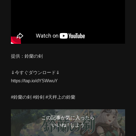
提供：鈴蘭の剣
⇓今すぐダウンロード⇓
https://tap.io/dYSWwuY
#鈴蘭の剣 #鈴剣 #天秤上の鈴蘭
この記事が気に入ったら
いいね ! しよう