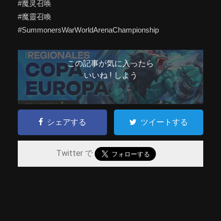
#魔灵召唤
#魔靈召喚
#SummonersWarWorldArenaChampionship
この記事が気に入ったら
いいね ! しよう
シェアする
ツイートする
Twitter で