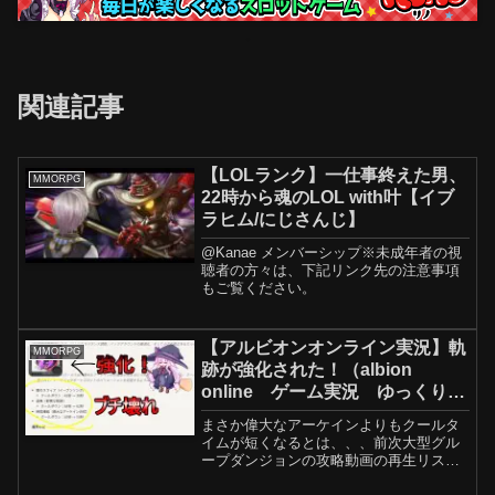
関連記事
【LOLランク】一仕事終えた男、
MMORPG
22時から魂のLOL with叶【イブ
ラヒム/にじさんじ】
@Kanae メンバーシップ※未成年者の視
聴者の方々は、下記リンク先の注意事項
もご覧ください。
【アルビオンオンライン実況】軌
MMORPG
跡が強化された！（albion
online ゲーム実況 ゆっくり実
況 mmorpg ）
まさか偉大なアーケインよりもクールタ
イムが短くなるとは、、、前次大型グル
ープダンジョンの攻略動画の再生リスト
はこちら 金策悩んでる人必見！名声稼