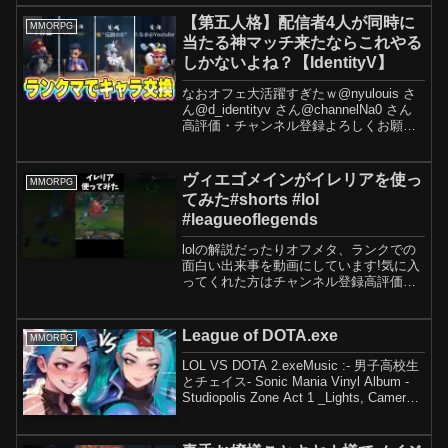
ぎもこれで決まり！武器解説企画の再生
リストはこちら！初心者さんはこちら
【第五人格】配信者4人が同時に
MMORPG
も！
当たる神マッチ来たならこれやる
しかないよね？【IdentityV】
なおオフェ大活躍すぎたｗ@nyulouis さ
ん@d_identityv さん@channelNa0 さん
高評価・チャンネル登録よろしくお願い
します！Youtubeでほぼ毎日ランクマの配
信もしておりますのでぜひ見に来てくだ
さい！🐰ぬまのLI...
ヴィエゴメインがイレリアを使っ
MMORPG
てみた#shorts #lol
#leagueoflegends
lolの解説だったりオフメタ、ランクでの
面白い出来事を動画にしています!気に入
ってくれた方はチャンネル登録高評価よ
ろしくお願いします!!
League of DOTA.exe
MMORPG
LOL VS DOTA 2.exeMusic :- 男子高校生
とチェイス- Sonic Mania Vinyl Album -
Studiopolis Zone Act 1 _Lights, Camera,
Action!_- The On...