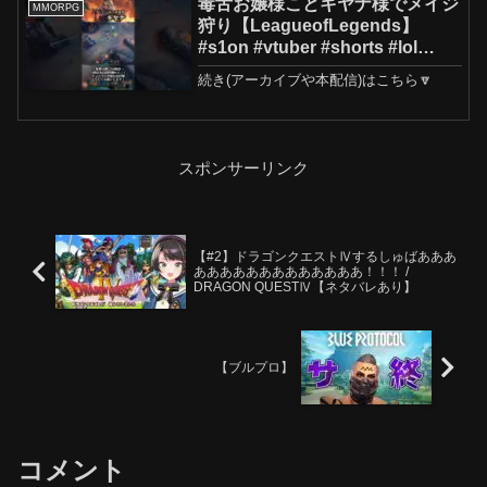
毒舌お嬢様ことキヤナ様でメイジ
MMORPG
狩り【LeagueofLegends】
#s1on #vtuber #shorts #lol
#leagueoflegends
続き(アーカイブや本配信)はこちら🔽
スポンサーリンク
【#2】ドラゴンクエストⅣするしゅばあああ
あああああああああああああ！！！ /
DRAGON QUESTⅣ【ネタバレあり】
【ブルプロ】
コメント