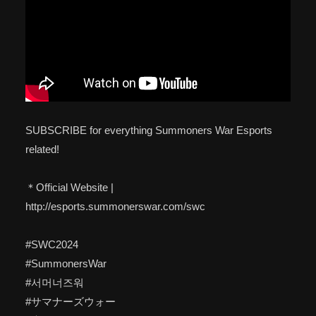
SUBSCRIBE for everything Summoners War Esports
related!
＊Official Website |
http://esports.summonerswar.com/swc
#SWC2024
#SummonersWar
#서머너즈워
#サマナーズウォー