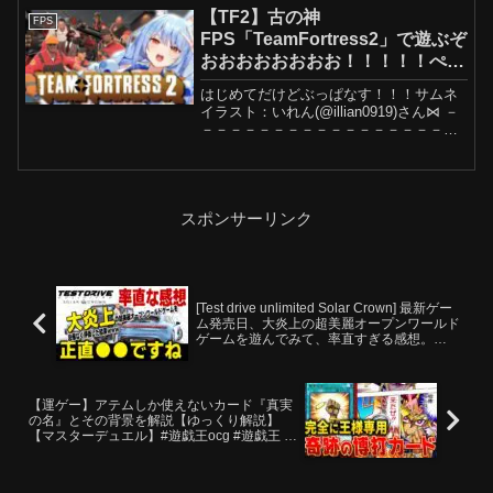
【TF2】古の神
FPS
FPS「TeamFortress2」で遊ぶぞ
おおおおおおおお！！！！！ぺ
こ！【ホロライブ/兎田ぺこら】
はじめてだけどぶっぱなす！！！サムネ
イラスト：いれん(@illian0919)さん⋈ －
－－－－－－－－－－－－－－－－－－
－－⋈🥕Twitter🥕ハッシュタグ #ぺこら
いぶ でツイート🎶本ゲームは VALVE ビ
デオポリシー ( に基づい...
スポンサーリンク
[Test drive unlimited Solar Crown] 最新ゲー
ム発売日、大炎上の超美麗オープンワールド
ゲームを遊んでみて、率直すぎる感想。
[Game Impression]
【運ゲー】アテムしか使えないカード『真実
の名』とその背景を解説【ゆっくり解説】
【マスターデュエル】#遊戯王ocg #遊戯王 #
ゆっくり実況 #遊戯王デュエルモンスターズ