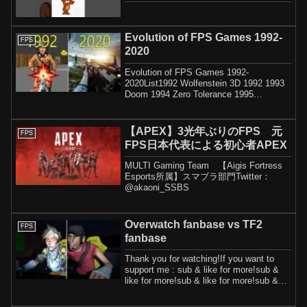
#switch2 #trending #shorts
Evolution of FPS Games 1992-
FPS
2020
Evolution of FPS Games 1992-
2020List1992 Wolfenstein 3D 1992 1993
Doom 1994 Zero Tolerance 1995
Marathon 2: Durandal 199...
【APEX】3光年ぶりのFPS 元
FPS
FPS日本代表による初心者APEX
MULTI Gaming Team 【Aigis Fortress
Esports所属】スマブラ部門Twitter：
@akaoni_SSBS
Overwatch fanbase vs TF2
FPS
fanbase
Thank you for watching!If you want to
support me : sub & like for more!sub &
like for more!sub & like for more!sub &
lik...