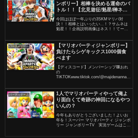
ンボリー】相棒を決める運命のバ
トル！！【北見遊征/魁星/榊ネス
にじさんじ】
今回はほぼ一年ぶりの3SKMマリパ対
決！！相棒とはいったい...！？サムネは
魁星！！企画説明画像はネス！！てーん
きゅ！！@Kaisei_nijisanji @SakakiNess
======================スーパー
マリオ...
【マリオパーティジャンボリー】
パーティゲーム
負けたらシゲキックス1000個食
べます
【ディスコード】メンバーシップ🟥おれ
の
TIKTOKwww.tiktok.com/@majidenannan
521🟪おれのInstagram / 0521yama.k ⬛️
おれのTwitter【ヤマケイのLINEスタン
プ 『マジでなんナン』同...
1人でマリオパーティやって俺よ
パーティゲーム
り面白くて奇跡の神回になるやつ
いんの？
今年もありがとうございました！よいお
年を！スーパー マリオパーティ ジャンボ
リー ジャンボリーTV 実況ゲームはこち
ら ⇒ 【チャンネル登録よろっぷ】 【ツ
イッター】 【インスタグラム】 【マ