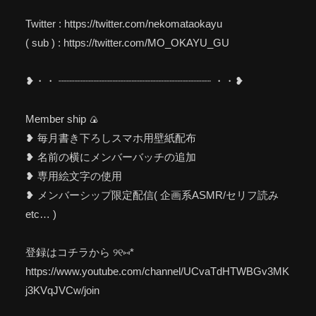
Twitter : https://twitter.com/nekomataokayu
( sub ) : https://twitter.com/MO_OKAYU_GU
❥・・ ┈┈┈┈┈┈┈┈┈┈┈┈┈┈┈┈┈┈┈┈┈┈┈┈ ・・❥
Member ship 🍙
❥ 毎月書き下ろしスマホ用壁紙配布
❥ 名前の横にメンバーバッチの追加
❥ 専用絵文字の使用
❥ メンバーシップ限定配信( 企画系ASMR/セリフ読み
etc… )
登録はコチラから ୨୧⑅*
https://www.youtube.com/channel/UCvaTdHTWBGv3MK
j3KVqJVCw/join