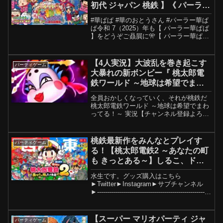
初代 ジャパン 桃鉄 】《 パーラー
華ぱぱ・海物語 博物館 》令和 7
#華ぱぱ #華のおとうさん #パーラー華ぱ
年 3月 LIVE ④・No.859
ぱ令和 7（2025）年も【 パーラー華ぱぱ
】をどうぞご贔屓に🎌【 パーラー華ぱ
ぱ・海物語 博物館 】メンバーシップ開
設！↓↓ ご加入よろしくお願いいたします
🙇【 良識ある大人の社交場 】パーラー...
【4人実況】大波乱を巻き起こす
パーティゲーム
大暴れの新ボンビー『 桃太郎電
鉄ワールド ～地球は希望でまわ
ってる！～ 』#2
全員おかしくなっていく、それが桃鉄だ
桃太郎電鉄ワールド ～地球は希望でまわ
ってる！～ 実況【チャンネル登録よろっ
ぷ】 【ツイッター】 【インスタグラ
ム】 次 ⇒ 【桃太郎電鉄ワールド再生リ
スト 】【単発実況再生リスト2】【単発
桃鉄最新作をみんなとプレイす
パーティゲーム
実況再生リスト...
る！【桃太郎電鉄2 ～あなたの町
も きっとある～】しるこ、ドズ
ル、ネコおじ
水生です。グッズ購入はこちら
►Twitter►Instagram►サブチャンネル
►---------------------------------------------------------
----------------------...
【スーパー マリオパーティ ジャ
パーティゲーム