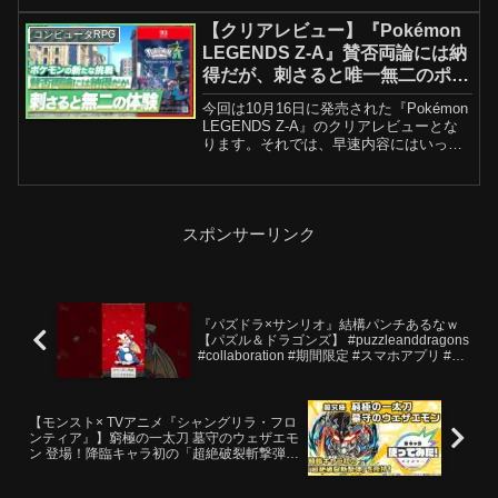
は禁止いたします。鬼かわのイラスト
は-75℃@V3rMDkNLki53PWIさんありが
【クリアレビュー】『Pokémon
コンピュータRPG
とうございま...
LEGENDS Z-A』賛否両論には納
得だが、刺さると唯一無二のポケ
モンらしさ溢れる体験
今回は10月16日に発売された『Pokémon
【Nintendo Switch2 / Switch / ポ
LEGENDS Z-A』のクリアレビューとな
ケモンZA】
ります。それでは、早速内容にはいって
いきましょう。【目次】00:00 序文00:13
『Pokémon LEGENDS Z-A』について◇
「ミアレ...
スポンサーリンク
『パズドラ×サンリオ』結構パンチあるなｗ
【パズル＆ドラゴンズ】 #puzzleanddragons
#collaboration #期間限定 #スマホアプリ #ス
マホゲーム #gameplay
【モンスト× TVアニメ『シャングリラ・フロ
ンティア』】窮極の一太刀 墓守のウェザエモ
ン 登場！降臨キャラ初の「超絶破裂斬撃弾」
を所持！オリジナルSSも強力！【新キャラ使
ってみた｜モンスト公式】