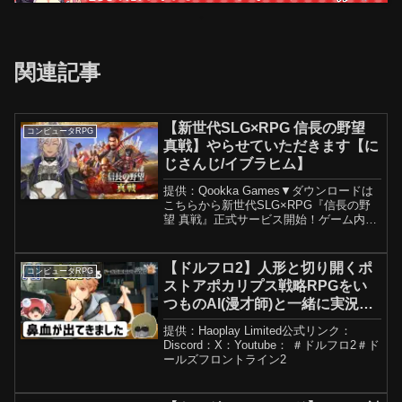
関連記事
【新世代SLG×RPG 信長の野望
コンピュータRPG
真戦】やらせていただきます【に
じさんじ/イブラヒム】
提供：Qookka Games▼ダウンロードは
こちらから新世代SLG×RPG『信長の野
望 真戦』正式サービス開始！ゲーム内の
イベント参加で無料で4人の星5武将や数
千枚の小判をゲット可能！知略と人生
（ドラマ）が交わる、新戦国時代へ ！
【ドルフロ2】人形と切り開くポ
コンピュータRPG
▼『信...
ストアポカリプス戦略RPGをい
つものAI(漫才師)と一緒に実況し
てみた【ドールズフロントライン
提供：Haoplay Limited公式リンク：
2：エクシリウム AI実況】
Discord：X：Youtube： ＃ドルフロ2＃ド
ールズフロントライン2