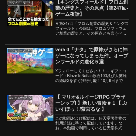
【キングスフィールド】フロム創
コンピュータRPG
業の歴史と、その原点【第247回-
ゲーム夜話】
🔽第247回「フロム創業の歴史＆キングス
フィールド」今回は、フロムソフトウェ
ア創業の歴史と、その原点とも言うべき
「KING'S FIELD」について解説していま
す。フロムは、元々は別の事業を行って
いた企業でした。なぜゲーム事業に参入
ver5.0「ナタ」で原神がさらに神
コンピュータRPG
したのか...
ゲーになってしまった件。オープ
ンワールドの進化５選
Xフォローしてください！！→ ギフトコ
ード：BlazeToNatlan原石100及び大英雄
の経験3をすぐ獲得可能！10月9日まで有
効ギフトコード：DT4BZD5RT5U9原石60
及び冒険家の経験5をすぐ獲得可能！10月
30日まで有効0:00...
【 マリオ&ルイージRPG ブラザ
コンピュータRPG
ーシップ! 】新しい冒険＃１【 ぶ
いすぽっ！/紫宮るな 】
この動画および配信は、任天堂著作物の
利用許諾に準じて配信しています。な
お、本動画で利用している任天堂株式会
社のゲーム著作物及び楽曲の転載・配布