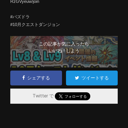
RzGVyeuw/join
#パズドラ
#10月クエストダンジョン
この記事が気に入ったら
いいね ! しよう
シェアする
ツイートする
Twitter で