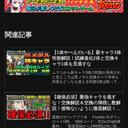
関連記事
【1体やべえのいる】新キャラ3体
パズルゲーム
性能解説！試練進化2体と交換キ
ャラ1体を見逃すな
ムラコから新キャラ3体の性能が発表され
た見どころは黒メダル交換キャラ本体も
武器もどっちも使える性能1体は取ってお
きたいところ_/_/_/_/_/_/_/_/_/【パズドラ
イフは登録者1万人目指して活動していま
す】この動画が役に立ったら、ぜひ...
【確保必須】最強キャラを逃す
パズルゲーム
な！交換解説＆交換の弾残し数解
説！後悔ないように徹底解説！ぬ
らりひょん/式神使いと妖【パズ
最後のやつ↓アプリ名： Crushie AIダウン
ドラ】
ロードURL： 招待コード：3CDz3Vq特典
案内： 「新規登録から24時間以内に招待