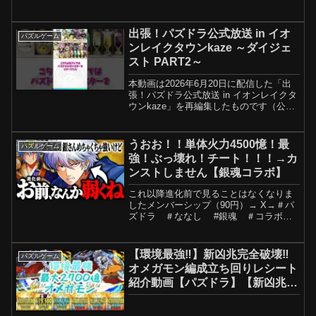
コード入力で50ジェムプレゼント！」
#CrushieAI #PR______#パズドラ#ぬら
りひょん#式...
出張！パズドラ公式放送 in イオ
パズルゲーム
ンレイクタウンkaze ～ダイジェ
スト PART2～
本動画は2026年6月20日に配信した「出
張！パズドラ公式放送 in イオンレイクタ
ウンkaze」を再編集したものです（公開
期間2026年7月19日まで）◆出演者◆・
MC：岩井勇気（ハライチ）・アシスタン
トMC：坂本麻子・山本大介プロデュー...
うおお！！単体火力4500憶！最
パズルゲーム
強！ぶっ壊れ！チート！！！→カ
ンストしません【銀魂コラボ】
これ以降進化前で見ることはなくなりま
したメンバーシップ（90円）→ X→＃パ
ズドラ ＃ななし #銀魂 ＃コラボ #
坂田銀時
【環境最強‼︎】新凶兆完全破壊‼︎
パズルゲーム
オメガモン編成立ち回りレシート
紹介動画【パズドラ】【新凶兆】
【オメガモン】