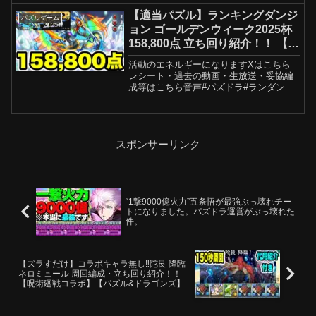
【適当パズル】ランキングダンジ
パズルゲーム
ョン ゴールデンウィーク2025杯
158,800点 立ち回り紹介！！ 【パ
ズル&ドラゴンズ/#パズドラ】
活動のエネルギーになりますXはこちら
レシート・過去の動画・生放送・妥協編
成等はこちら音声#パズドラ#ランダン
スポンサーリンク
“1撃9000億火力”五条悟が最強ぶっ壊れチー
トになりました。パズドラ運営がぶっ壊れた
件。
【ズラすだけ】コラボキャラ無し‼️陀艮 降臨
ネロミュール 周回編成・立ち回り紹介！！
【呪術廻戦コラボ】【パズル&ドラゴンズ】