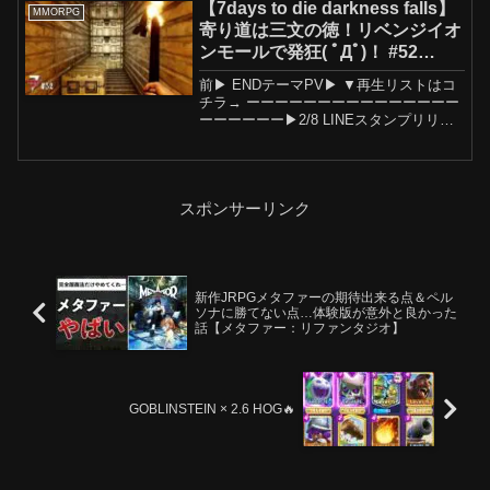
【7days to die darkness falls】
MMORPG
寄り道は三文の徳！リベンジイオ
ンモールで発狂( ﾟДﾟ)！ #52
#7dtd #7デイズ #darknessfalls
前▶ ENDテーマPV▶ ▼再生リストはコ
チラ→ ーーーーーーーーーーーーーーー
ーーーーーー▶2/8 LINEスタンプリリー
ス！DLはこちら↓◆Newグッズはオンラ
インショップで販売中↓ーーーーーーーー
ーーーーーーーーーーーーー◆専用
SNS...
スポンサーリンク
新作JRPGメタファーの期待出来る点＆ペル
ソナに勝てない点…体験版が意外と良かった
話【メタファー：リファンタジオ】
GOBLINSTEIN × 2.6 HOG🔥