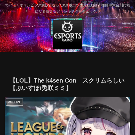
ついに！オリンピック競技となったeスポーツの最新動画！種目や大会別に気
になる賞金などランキングをチェック！
【LOL】The k4sen Con スクリムらしい
【ぶいすぽ/兎咲ミミ】
MMORPG