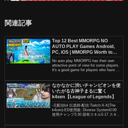
関連記事
Top 12 Best MMORPG NO
MMORPG
AUTO PLAY Games Android,
PC, iOS | MMORPG Worth to
play
No auto play MMORPG has their own
attractive point of view for some players.
It's a good game for players who have a
lot...
なかなかに渋いチャンピオンを使
MMORPG
いたがる古神子まるに驚く
k4sen【League of Legends】
-元配信lol 伝道師-配信:Twitch-X-X(The
k4sen)-ED使用曲: Diverse System0:00
使用チャンプ3:30 固有スキル5:17 スキル
QE7:45 ルーン電撃10:04 スキルW12:45
スキルR1...