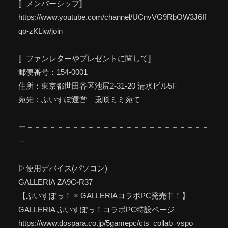
〚メンバーシップ〛
https://www.youtube.com/channel/UCnvVG9RbOW3J6If
qo-zKLiw/join
〚ファンレターやプレゼントに関して〛
郵便番号：154-0001
住所：東京都世田谷区池尻2-31-20 清水ビル5F
宛先：ぶいすぽ運営 兎咲ミミ宛て
ー－－－－－－－－－－－－－－－－－－－－－－－－
－
▷使用デバイス(パソコン)
GALLERIA ZA9C-R37
【ぶいすぽっ！ × GALLERIAコラボPC発売中！】
GALLERIA ぶいすぽっ！コラボPC特設ページ
https://www.dospara.co.jp/5gamepc/cts_collab_vspo