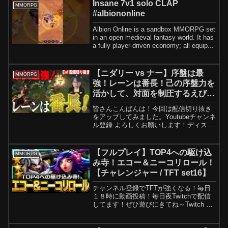
Insane 7v1 solo CLAP
MMORPG
#albiononline
Albion Online is a sandbox MMORPG set
in an open medieval fantasy world. It has
a fully player-driven economy; all equip...
【ニダリー vs ナー】序盤は最
MMORPG
強！レーンは番長！己の序盤力を
活かして、対面を制圧するえび
【SHG Evi】
皆さんこんばんは！今回は配信切り抜き
をアップしてみました。Youtubeチャンネ
ル登録 よろしくお願いします！ディスコ
ードサーバーです！誰でもどうぞ！福岡
ソフトバンクホークス ゲーミングに所属
しているプロゲーマーの「Evi（エヴ
【フルプレイ】TOP4への駆け込
MMORPG
ィ）」と申し...
み寺！エコー＆ニーコリロール！
【チャレンジャー / TFT set16】
チャンネル登録でTFTが強くなる！毎日
１８時に動画投稿！毎日夜Twitchで配信
してます！ぜひ遊びにきてね～Twitch →
X → 元配信→#TFT #ゲーム実況 #しかめ
まどか