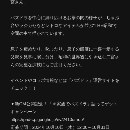
宮さん。
パズドラを中心に繰り広げるお茶の間の様子が、ちゃぶ
台やラジカセなどレトロなアイテムが並ぶ“THE昭和”な
空間の中で描かれています。
息子を褒めたり、叱ったり、息子の態度に一喜一憂する
父親を見事に演じ分け、昭和の世界観に引き込む二宮さ
んの完璧な演技にもご注目ください。
イベントやコラボ情報などは「パズドラ」運営サイトを
チェック！！
▼新CM公開記念！「＃家族でパズドラ」語ってゲット
キャンペーン
https://pad-cp.gungho.jp/ev/2410cmcp/
応募期間：2024年10月10日（木）12:00～10月31日