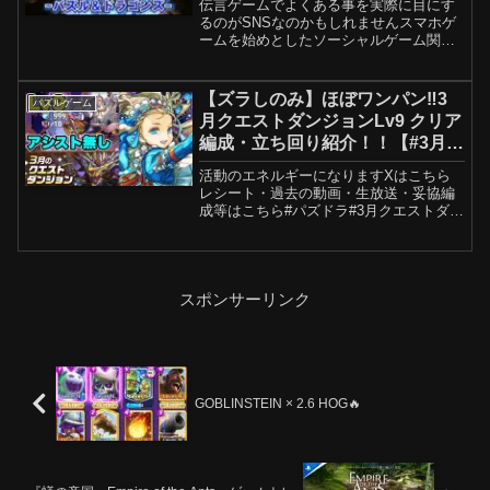
伝言ゲームでよくある事を実際に目にす
るのがSNSなのかもしれませんスマホゲ
ームを始めとしたソーシャルゲーム関係
で今まで発生した出来事を振り返りま
す。事件が発生して解決したのかと思っ
たら月日が経って何かしら影響が出てい
【ズラしのみ】ほぼワンパン‼️3
パズルゲーム
るのが事件簿の怖い所です...
月クエストダンジョンLv9 クリア
編成・立ち回り紹介！！【#3月ク
エストダンジョン】【#パズドラ/
活動のエネルギーになりますXはこちら
パズル&ドラゴンズ】
レシート・過去の動画・生放送・妥協編
成等はこちら#パズドラ#3月クエストダン
ジョン#バレンタインノア
スポンサーリンク
GOBLINSTEIN × 2.6 HOG🔥