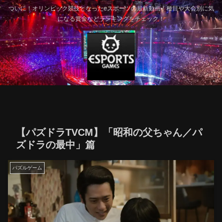
ついに！オリンピック競技となったeスポーツの最新動画！種目や大会別に気
になる賞金などランキングをチェック！
【パズドラTVCM】「昭和の父ちゃん／パ
ズドラの最中」篇
パズルゲーム