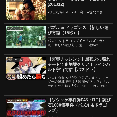
(201312)
#ひとむかCM・#2013年・#堤なぎさ
パズル & ドラゴンズ 【新しい遊
パズルゲーム
び方篇（15秒）】
パズル & ドラゴンズ CM「パズドラ×
嵐 新しい遊び方 」篇 15秒Ver.
【冥境チャレンジ】最強ぶっ壊れ
パズルゲーム
チートてま崩壊クリア！ラインハ
ルト宇宙です【パズドラ】
いつも応援ありがとうございます。リー
ダーの軽減潜在は火軽減+が2つです「お
ーがちゃんねるEX」では、これまでの経
験を活かしながら、パズドラのダンジョ
ン周回編成やキャラ考察などを、誰でも
分かりやすく・安心して使える内容でお
【ソシャゲ事件簿045：RE】詫び
パズルゲーム
届けします。チャンネ...
石1000個事件（パズル＆ドラゴ
ンズ）