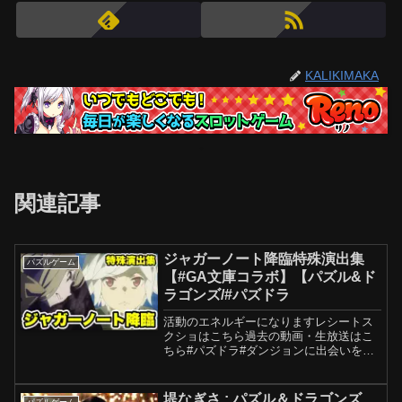
KALIKIMAKA
関連記事
ジャガーノート降臨特殊演出集
パズルゲーム
【#GA文庫コラボ】【パズル&ド
ラゴンズ/#パズドラ
活動のエネルギーになりますレシートス
クショはこちら過去の動画・生放送はこ
ちら#パズドラ#ダンジョンに出会いを求
めるのは間違っているだろうか
堤なぎさ : パズル＆ドラゴンズ
パズルゲーム