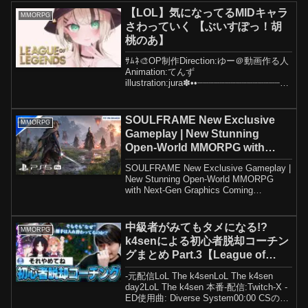
【LOL】気になってるMIDキャラ
MMORPG
さわっていく 【ぶいすぽっ！胡
桃のあ】
ｻﾑﾈ🎨OP制作Direction:ゆー＠動画作る人
Animation:てんず
illustration:jura✽••┈┈┈┈┈┈┈┈┈┈┈┈┈┈┈┈•
•✽ﾁｭｳｲ⚠※コラボ中などはスパチャのお
礼ができないことがあります※不適切な
表現や公序...
SOULFRAME New Exclusive
MMORPG
Gameplay | New Stunning
Open-World MMORPG with
Next-Gen Graphics Coming
SOULFRAME New Exclusive Gameplay |
2027
New Stunning Open-World MMORPG
with Next-Gen Graphics Coming
2027Thanks for watching!...
中級者がみてもタメになる!?
MMORPG
k4senによる初心者脱却コーチン
グまとめ Part.3【League of
Legends】
-元配信LoL The k4senLoL The k4sen
day2LoL The k4sen 本番-配信:Twitch-X -
ED使用曲: Diverse System00:00 CSの取