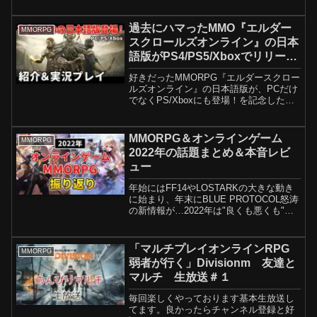
り方04:13 スキルのレベル上げテク
07:03...
過去にハマったMMO『エルダー
MMORPG
スクロールズオンライン』の日本
語版がPS4/PS5/Xboxでリリー
ス！PC版をはじめから実況プレ
好きだったMMORPG『エルダースクロー
イ【ESO】
ルズオンライン』の日本語版が、PCだけ
でなくPS/Xboxにも登場！を記念した実
況プレイ動画です。■チャンネル登録はこ
ちら↓■X（旧:Twitter）：■チャンネル専
用Discord■当chキャラのイ...
MMORPG＆オンラインゲーム
MMORPG
2022年の話題まとめ＆本音レビ
ュー
年始にはFF14やLOSTARKの大きな動き
に始まり、年末にBLUE PROTOCOL怒涛
の新情報が…2022年は"良くも悪くも"話
題になったオンラインゲーム＆MMORPG
が盛りだくさんになりました。0.オープ
ニング / 0:001.LOS...
「マルチプレイオンラインRPG
MMORPG
弱者が行く」Divisionm 友達と
マルチ 生放送＃１
毎回楽しくやっております基本生放送し
てます。良かったらチャンネル登録と好