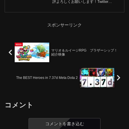
評よろしくお願いします！Twitter
@Deizu0720 フォローしてねPs4 ID
Deizu-08190 追加よろしく
スポンサーリンク
マリオ＆ルイージRPG ブラザーシップ！
紹介映像
The BEST Heroes in 7.37d Meta Dota 2
コメント
コメントを書き込む