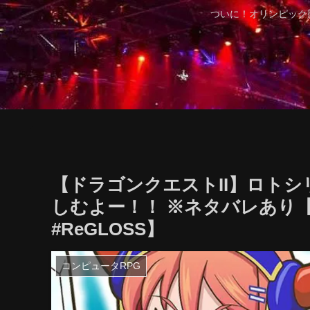
ついに！オリンピック
【ドラゴンクエストII】ロト
しむよー！！ ※ネタバレあり【#一条莉
#ReGLOSS】
コンピュータRPG