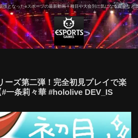
競技となったeスポーツの最新動画！種目や大会別に気になる賞金など
シリーズ第二弾！完全初見プレイで楽
々華 #hololive DEV_IS