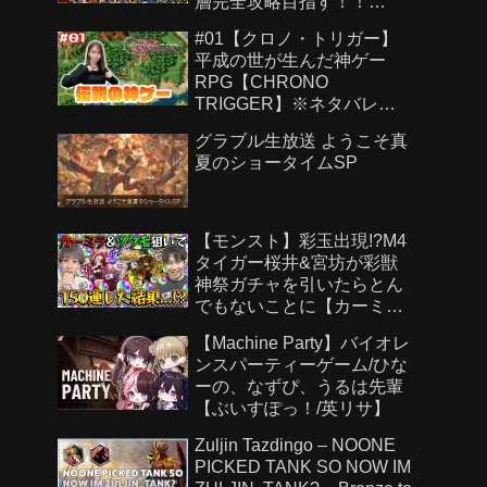
層完全攻略目指す！！
【Genshin Impact】
#01【クロノ・トリガー】
平成の世が生んだ神ゲー
RPG【CHRONO
TRIGGER】※ネタバレあ
り
グラブル生放送 ようこそ真
夏のショータイムSP
【モンスト】彩玉出現!?M4
タイガー桜井&宮坊が彩獣
神祭ガチャを引いたらとん
でもないことに【カーミラ/
ツクモ】
【Machine Party】バイオレ
ンスパーティーゲーム/ひな
ーの、なずぴ、うるは先輩
【ぶいすぽっ！/英リサ】
Zuljin Tazdingo – NOONE
PICKED TANK SO NOW IM