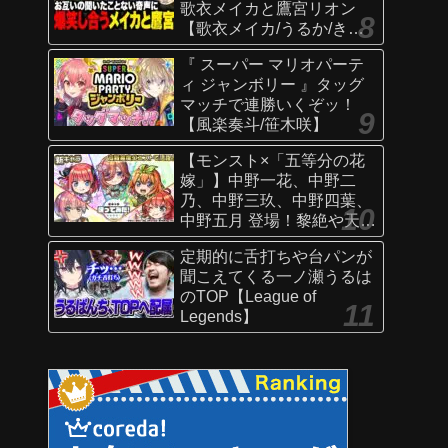
歌衣メイカと鷹宮リオン
【歌衣メイカ/うるか/きな
こ/ありさか/鷹宮リオン】
『 スーパー マリオパーテ
ィ ジャンボリー 』タッグ
マッチで連勝いくぞッ！
【風楽奏斗/笹木咲】
【モンスト×「五等分の花
嫁」】中野一花、中野二
乃、中野三玖、中野四葉、
中野五月 登場！黎絶や天魔
の孤城〜空中庭園〜などで
定期的に舌打ちや台パンが
活躍！オリジナルSSにも注
聞こえてくる一ノ瀬うるは
目！【新キャラ使ってみた
のTOP【League of
｜モンスト公式】
Legends】