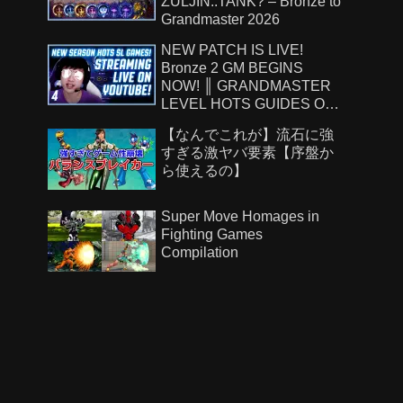
ZULJIN..TANK? – Bronze to
Grandmaster 2026
NEW PATCH IS LIVE!
Bronze 2 GM BEGINS
NOW! ║ GRANDMASTER
LEVEL HOTS GUIDES ON
!Patreon ║ 8.7.26
【なんでこれが】流石に強
すぎる激ヤバ要素【序盤か
ら使えるの】
Super Move Homages in
Fighting Games
Compilation