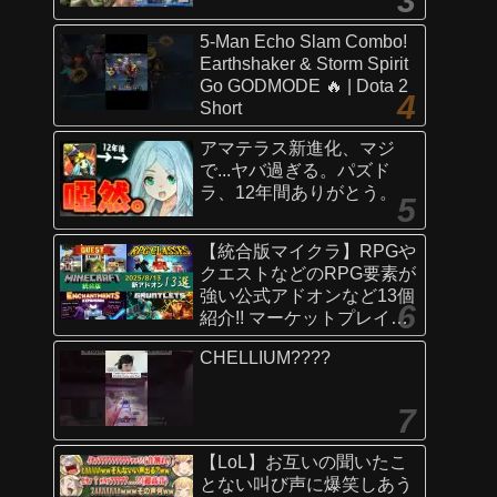
5-Man Echo Slam Combo!
Earthshaker & Storm Spirit
Go GODMODE 🔥 | Dota 2
Short
アマテラス新進化、マジ
で...ヤバ過ぎる。パズド
ラ、12年間ありがとう。
【統合版マイクラ】RPGや
クエストなどのRPG要素が
強い公式アドオンなど13個
紹介!! マーケットプレイス
情報
CHELLIUM????
【Switch/Win10/PE/PS/Xb
ox】
【LoL】お互いの聞いたこ
とない叫び声に爆笑しあう