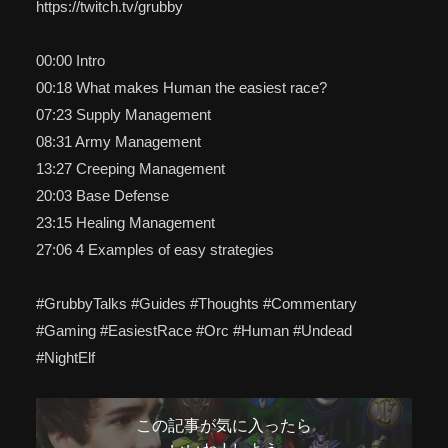
https://twitch.tv/grubby
00:00 Intro
00:18 What makes Human the easiest race?
07:23 Supply Management
08:31 Army Management
13:27 Creeping Management
20:03 Base Defense
23:15 Healing Management
27:06 4 Examples of easy strategies
#GrubbyTalks #Guides #Thoughts #Commentary
#Gaming #EasiestRace #Orc #Human #Undead
#NightElf
この記事が気に入ったら