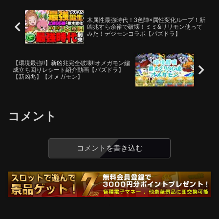
木属性最強時代！3色陣×属性変化ループ！新
凶兆すら余裕で破壊！ミミ&リリモン使って
みた！デジモンコラボ【パズドラ】
【環境最強‼︎】新凶兆完全破壊‼︎オメガモン編
成立ち回りレシート紹介動画【パズドラ】
【新凶兆】【オメガモン】
コメント
コメントを書き込む