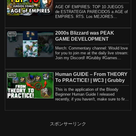
AGE OF EMPIRES: TOP 10 JUEGOS
de ESTRATEGIA PARECIDOS a AGE of
EMPIRES. RTS. Los MEJORES
JUEGOS de ESTRATEGIA para PC SI...
2000s Blizzard was PEAK
RTS
GAME DEVELOPMENT
Merch: Commentary channel: Would love
for you to join me at the daily live stream:
Join my Discord! #Grubby #Games
#Stra...
Human GUIDE – From THEORY
RTS
To PRACTICE! | WC3 | Grubby
This is the application of the Bloody
Beginner Human Guide I released
recently, if you haven't, make sure to first
watch...
スポンサーリンク