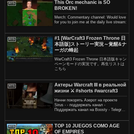
This Orc mechanic is SO
RTS
BROKEN!
Merch: Commentary channel: Would love
for you to join me at the daily live stream:
#1 [WarCraft3 Frozen Throne 日
RTS
本語版]ストーリー実況～覚醒&ナ
ーガの蜂起
WarCraft3 Frozen Throne 日本語版キャン
ペーンモードの実況です。再生リストは
こちら
Актеры Warcraft III в реальной
RTS
жизни ⚔️ #shorts #warcraft3
Начни покорять Азерот на проекте
Sirus - - поддержать канал -
Поддержать канал на Boosty - Telegram
- Группа ВК#shorts #...
TOP 10 JUEGOS COMO AGE
RTS
OF EMPIRES