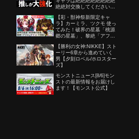
キャラは絶絶絶絶絶絶絶絶
絶絶対交換してください！
【パズドラ】
【彩・獣神祭新限定キャ
ラ】カーミラ、ツクモ 使っ
てみた！破界の星墓「桃源
郷の星墓」、黎絶「アフェ
レデイン」で活躍！強力な
【勝利の女神:NIKKE】スト
ショットスキル、アシスト
ーリー6章から進めていく
スキルに注目！【新キャラ
男【夕刻ロベル/ホロスター
使ってみた｜モンスト公
ズ】
式】
モンストニュース[8/6]モン
ストの最新情報をお届けし
ます！【モンスト公式】