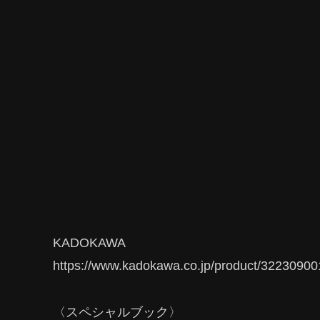
KADOKAWA
https://www.kadokawa.co.jp/product/32230900
〈スペシャルブック〉