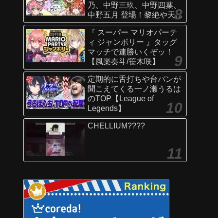
乃、中野三玖、中野四葉、
中野五月 登場！黎絶や天魔
の孤城〜空中庭園〜などで
『 スーパー マリオパーテ
活躍！オリジナルSSにも注
ィ ジャンボリー 』タッグ
目！【新キャラ使ってみた
マッチで連勝いくぞッ！
｜モンスト公式】
【風楽奏斗/笹木咲】
定期的に舌打ちや台パンが
聞こえてくる一ノ瀬うるは
のTOP【League of
Legends】
CHELLIUM????