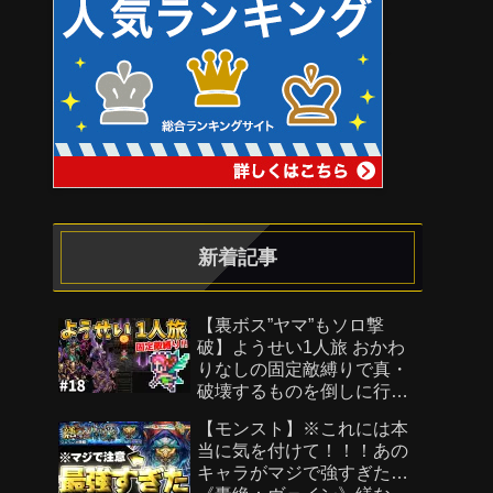
新着記事
【裏ボス”ヤマ”もソロ撃
破】ようせい1人旅 おかわ
りなしの固定敵縛りで真・
破壊するものを倒しに行く
part18【ロマサガ3リマスタ
【モンスト】※これには本
ー】
当に気を付けて！！！あの
キャラがマジで強すぎた…