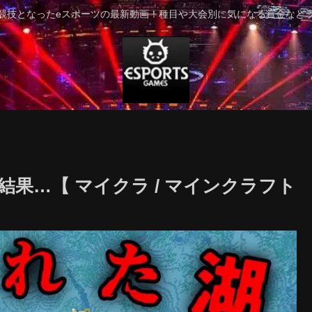
競技となったeスポーツの最新動画！種目や大会別に気になる賞金など
果…【 マイクラ / マインクラフト