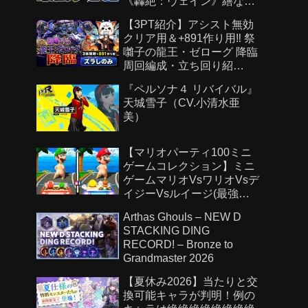
《轟絶：ヴェイン》繕なる
虚栄 攻略
【3PT紹介】アシスト無効
クリア用＆+891作り用‼️ 祭
囃子の龍王・ゼローグ 降臨
周回編成・立ち回り紹
介！！【#パズドラ/パズル&
『ペルソナ４ リバイバル』
ドラゴンズ】
天城雪子（CV.小清水亜
美）
【マリオパーティ100ミニ
ゲームコレクション】ミニ
ゲームマリオVsワリオVsデ
イジーVsルイージ(最強
CPU「たつじん」)
Arthas Ghouls – NEW D
STACKING DING
RECORD! – Bronze to
Grandmaster 2026
【夏休み2026】当たりと交
換可能キャラが判明！例の