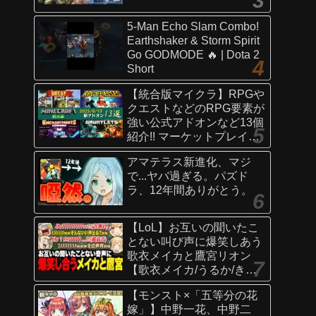
5-Man Echo Slam Combo!
Earthshaker & Storm Spirit
Go GODMODE 🔥 | Dota 2
Short
【統合版マイクラ】RPGや
クエストなどのRPG要素が
強い公式アドオンなど13個
紹介!! マーケットプレイス
情報
アマテラス新進化、マジ
【Switch/Win10/PE/PS/Xb
で...ヤバ過ぎる。パズド
ox】
ラ、12年間ありがとう。
【LoL】お互いの聞いたこ
とない叫び声に爆笑しあう
歌衣メイカと鷹宮リオン
【歌衣メイカ/うるか/きな
こ/ありさか/鷹宮リオン】
【モンスト×「五等分の花
嫁」】中野一花、中野二