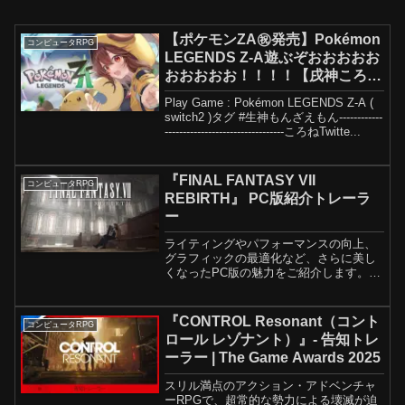
【ポケモンZA㊗発売】Pokémon
コンピュータRPG
LEGENDS Z-A遊ぶぞおおおおお
おおおおお！！！！【戌神ころ
ね】
Play Game : Pokémon LEGENDS Z-A (
switch2 )タグ #生神もんざえもん​​​​​​​​​​​------------
---------------------------------ころねTwitte...
『FINAL FANTASY VII
コンピュータRPG
REBIRTH』 PC版紹介トレーラ
ー
ライティングやパフォーマンスの向上、
グラフィックの最適化など、さらに美し
くなったPC版の魅力をご紹介します。
PC版『FINAL FANTASY VII REBIRTH』
2025年1月23日（木）発売予定《最大
30％OFF！早期購入セール実...
『CONTROL Resonant（コント
コンピュータRPG
ロール レゾナント）』- 告知トレ
ーラー | The Game Awards 2025
スリル満点のアクション・アドベンチャ
ーRPGで、超常的な勢力による壊滅が迫