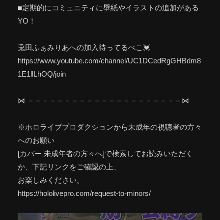
■定期的にコミュニティに壁紙やイラストの追加がある
YO！
兎田ふぁみりあへの加入待ってるぺこ💓
https://www.youtube.com/channel/UC1DCedRgGHBdm8
1E1llLhOQ/join
⋈ －－－－－－－－－－－－－－－－－－－－－⋈
※ホロライブプロダクションから未成年の視聴者の方々
へのお願い
[カバー 未成年者の方々へ]で検索してお読みいただく
か、下記リンクをご確認の上、
お楽しみください。
https://hololivepro.com/request-to-minors/