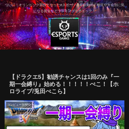
ついに！オリンピック競技となったeスポーツの最新動画！種目や大会別に気
になる賞金などランキングをチェック！
【ドラクエ5】勧誘チャンスは1回のみ『一
期一会縛り』始める！！！！！ぺこ！【ホ
ロライブ/兎田ぺこら】
コンピュータRPG