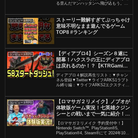
る歪んだマンハッタンへ飛び込もう。人
間性を守り抜こうと戦うディラン・フェ
イデンが秘めた異能を解き放ち、現実そ
のものをねじ曲げる宇宙的脅威に立ち向
ストーリー難解すぎてぶっちゃけ
コンピュータRPG
かえ。2026ウィッシ...
意味不明なまま遊んでるゲーム
TOP8 #ランキング
【ディアブロ4】シーズン８遂に
コンピュータRPG
開幕！ハクスラの王にディアブロ
は戻れるのか！？【KTRGaming
DiabloⅣ ゲーム 実況】
ディアブロ４解説再生リスト：▼チャン
ネル登録▼Twitter▼ライフARKS1ラプト
ル縛り編：▼ライフARKS2エクスティン
クション編：▼キングダムARKロストア
イランド編：▼キングダムARK：▼ライ
フクラフトS1：▼ディスコード▼マイク
【ロマサガ２リメイク】ノブオが
コンピュータRPG
ラ...
体験版ゲーム実況！七英雄クジン
シーとの戦いまで一気に紹介！
【ロマンシング サガ2 リベンジオ
【ロマサガ２リメイク 予約受付中！】
ブザセブン】
Nintendo Switch™, PlayStation®5,
PlayStation®4, Steam®にて 2024年10月
24日(木)発売！※Steam版は2024年10月