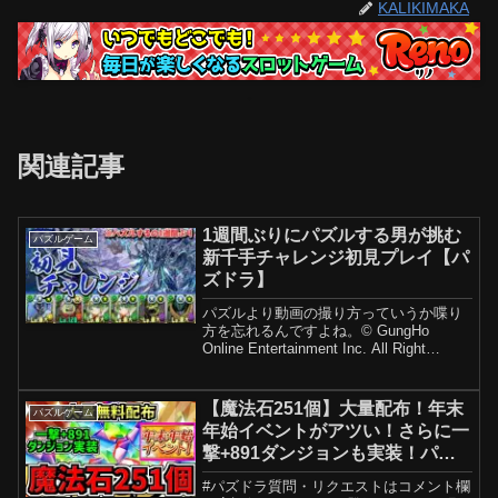
KALIKIMAKA
関連記事
1週間ぶりにパズルする男が挑む
パズルゲーム
新千手チャレンジ初見プレイ【パ
ズドラ】
パズルより動画の撮り方っていうか喋り
方を忘れるんですよね。© GungHo
Online Entertainment Inc. All Right
Reserved.当コンテンツの再利用（再転
載・配布など）は、禁止しています。
【メンバーシッ...
【魔法石251個】大量配布！年末
パズルゲーム
年始イベントがアツい！さらに一
撃+891ダンジョンも実装！パズ
ドラ最新情報解説！【パズドラ】
#パズドラ質問・リクエストはコメント欄