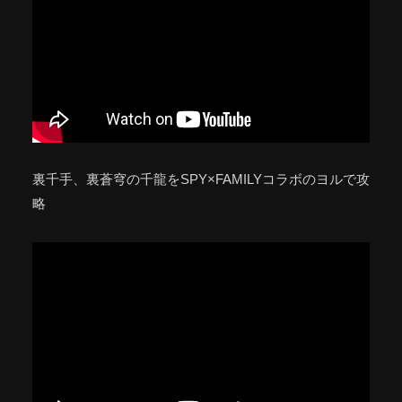
裏千手、裏蒼穹の千龍をSPY×FAMILYコラボのヨルで攻
略