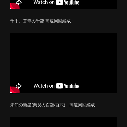
千手、蒼穹の千龍 高速周回編成
未知の新星(業炎の百龍/百式) 高速周回編成