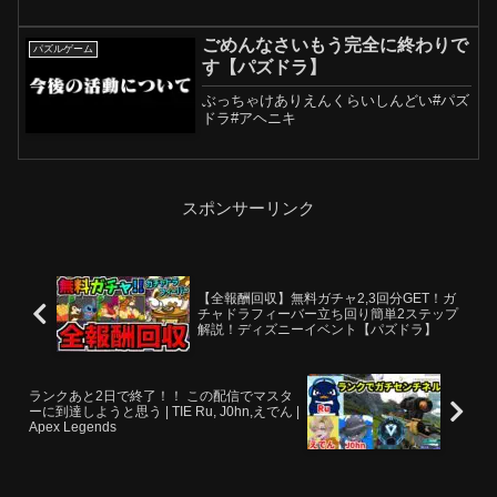
ア
ごめんなさいもう完全に終わりで
パズルゲーム
す【パズドラ】
ぶっちゃけありえんくらいしんどい#パズ
ドラ#アヘニキ
スポンサーリンク
【全報酬回収】無料ガチャ2,3回分GET！ガ
チャドラフィーバー立ち回り簡単2ステップ
解説！ディズニーイベント【パズドラ】
ランクあと2日で終了！！ この配信でマスタ
ーに到達しようと思う | TIE Ru, J0hn,えでん |
Apex Legends