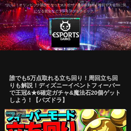
ついに！オリンピック競技となったeスポーツの最新動画！種目や大会別に気
になる賞金などランキングをチェック！
誰でも5万点取れる立ち回り！周回立ち回
りも解説！ディズニーイベントフィーバー
で王冠&★6確定ガチャ&魔法石20個ゲット
しよう！【パズドラ】
パズルゲーム