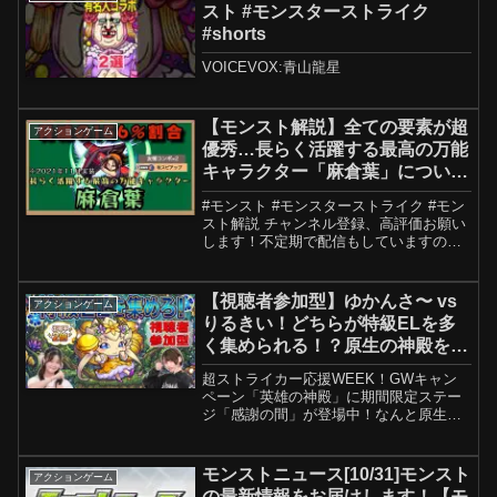
コンテンツを...
スト #モンスターストライク
#shorts
VOICEVOX:青山龍星
【モンスト解説】全ての要素が超
アクションゲーム
優秀…長らく活躍する最高の万能
キャラクター「麻倉葉」について
解説【シャーマンキングコラボ】
#モンスト #モンスターストライク #モン
スト解説 チャンネル登録、高評価お願い
します！不定期で配信もしていますので
よければお越しください！【使用素材】
VOICEBOX 四国めたん
【視聴者参加型】ゆかんさ〜 vs
アクションゲーム
りるきい！どちらが特級ELを多
く集められる！？原生の神殿を周
回するよ！【モンスト公式】
超ストライカー応援WEEK！GWキャン
ペーン「英雄の神殿」に期間限定ステー
ジ「感謝の間」が登場中！なんと原生の
神殿にも「感謝の間」が登場し、わくリ
ンプリンセスの出現率が2倍に！！今回
は、ゆかんさ〜チーム vs りるきいチー
モンストニュース[10/31]モンスト
アクションゲーム
ムに分かれて、どち...
の最新情報をお届けします！【モ