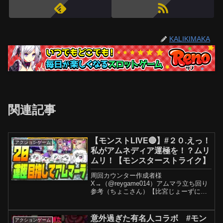
KALIKIMAKA
関連記事
【モンストLIVE🔴】#２０.えっ！
アクションゲーム
私がアムネディア運極を！？ムリ
ムリ！【モンスターストライク】
周回カウンター作成者様
X→（@reygame014）アムマラ立ち回り
参考（ちょこさん）【比宮じょーずにつ
いて】Twitter、pixiv、FANBOXにて創作
活動をしています。
Twitter→PIXIV→※FANBOXは成人向け
意外過ぎた有名人コラボ #モン
アクションゲーム