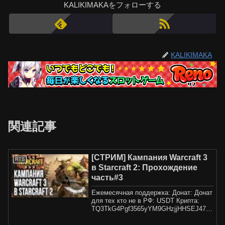
KALIKIMAKAをフォローする
KALIKIMAKA
関連記事
[СТРИМ] Кампания Warcraft 3
RTS
в Starcraft 2: Прохождение
часть#3
Ежемесячная поддержка: Донат: Донат
для тех кто не в РФ: USDT Крипта:
TQ3TkG4Pgf3565yYM9GHzjjHHSEJ47U
QdpАльтернативные п...