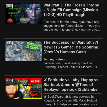
WarCraft 3: The Frozen Throne
RTS
– Night Elf Campaign (Mission
1+2+3) HD Playthrough
Feel free to let me know if you have any
suggestions for future videos. I hope you
guys enjoy this one!Check out my stre...
The Successor of Warcraft 3?!
RTS
New RTS Game: The Scouring
(Orcs Vs Humans Cast)
Join my Patreon:
patreon.com/ElleixGamingJoin The
Scouring Discord! Join our Discord! Click
here to get access to perks ...
⚔️ Fortitude vs Laby, Happy vs
RTS
Starbuck & more 🏆Tons of
Replays! !operagx !Subtember
🚨 Back2Warcraft is now powered by
Rogue Energy - your IRL Mana Potion!
Every click helps us keep casting your