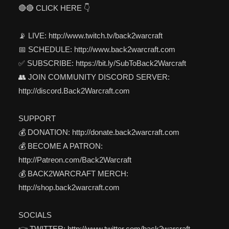
🔴🔴 CLICK HERE 👇
📡 LIVE: http://www.twitch.tv/back2warcraft
📅 SCHEDULE: http://www.back2warcraft.com
✅ SUBSCRIBE: https://bit.ly/SubToBack2Warcraft
👥 JOIN COMMUNITY DISCORD SERVER:
http://discord.Back2Warcraft.com
SUPPORT
💰 DONATION: http://donate.back2warcraft.com
💰 BECOME A PATRON:
http://Patreon.com/Back2Warcraft
💰 BACK2WARCRAFT MERCH:
http://shop.back2warcraft.com
SOCIALS
👉 TWITTER: http://www.twitter.com/back2warcraft