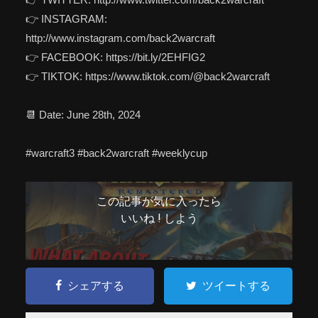
👉 INSTAGRAM:
http://www.instagram.com/back2warcraft
👉 FACEBOOK: https://bit.ly/2EHFIG2
👉 TIKTOK: https://www.tiktok.com/@back2warcraft
📆 Date: June 28th, 2024
#warcraft3 #back2warcraft #weeklycup
この記事が気に入ったら
いいね ! しよう
シェアする
ツイートする