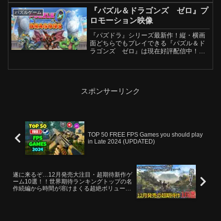
『パズル＆ドラゴンズ ゼロ』プ
パズルゲーム
ロモーション映像
『パズドラ』シリーズ最新作！縦・横画
面どちらでもプレイできる『パズル＆ド
ラゴンズ ゼロ』は現在好評配信中！
Web： Apple および Apple ロゴは米国そ
の他の国で登録された Apple Inc. の商標
です。App Store は ...
スポンサーリンク
TOP 50 FREE FPS Games you should play
in Late 2024 (UPDATED)
遂に来るぞ…12月発売大注目・超期待新作ゲ
ーム10選！！世界期待ランキングトップの名
作続編から時間が溶けまくる超絶ボリューム
のディアブロ系新作＆オープンワールドの新
作まで