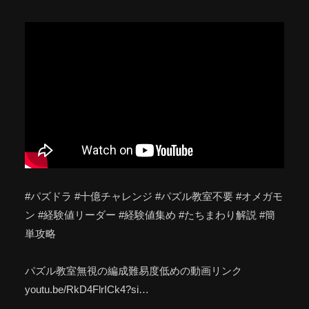
#パズドラ #十億チャレンジ #パズル教室不要 #オメガモ
ン #経験値リーダー #経験値集め #たちまわり解説 #簡
単攻略
パズル教室無視の編成難易度低めの動画リンク
youtu.be/RkD4FlrICk4?si…