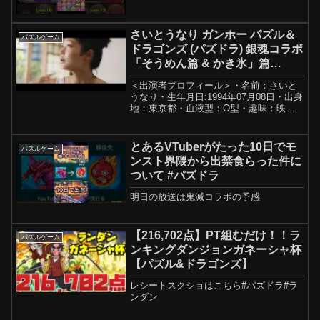
さいとうなり ガンホー パズル＆
パズルゲーム
ドラゴンズ (パズドラ) 銀魂コラボ
「そうめん篇 & かき氷」篇
TVCM
＜出演者プロフィール＞・名前：さいと
うなり・生年月日:1994年07月08日・出身
地：東京都・血液型：O型・趣味：映画
鑑賞、読書、陶芸・特技：ベース演奏(バ
ンド歴5年)・Twitter：・Instagram：さい
とうさんが出演したほっともっ...
とあるVTuberがたった10日でモ
パズルゲーム
ンスト界隈から出禁食らった件に
ついて #パズドラ
明日の放送は鬼滅コラボの予感
【216,702点】PT組むだけ！！ラ
パズルゲーム
ンキングダンジョンガネーシャ杯
【パズル&ドラゴンズ】
レシートスクショはこちら#パズドラ#ラ
ンダン