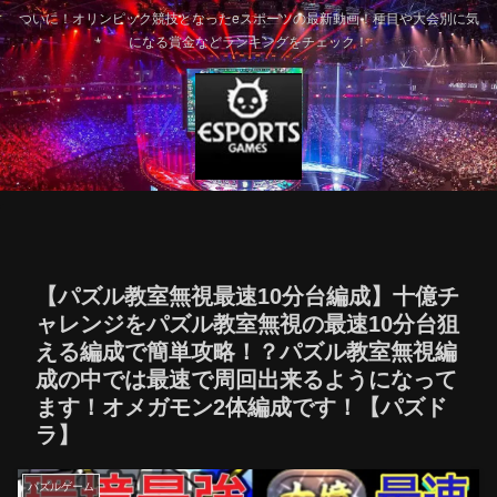
ついに！オリンピック競技となったeスポーツの最新動画！種目や大会別に気
になる賞金などランキングをチェック！
【パズル教室無視最速10分台編成】十億チ
ャレンジをパズル教室無視の最速10分台狙
える編成で簡単攻略！？パズル教室無視編
成の中では最速で周回出来るようになって
ます！オメガモン2体編成です！【パズド
ラ】
パズルゲーム