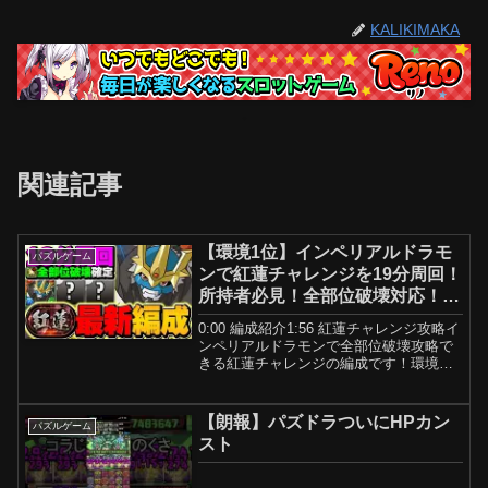
KALIKIMAKA
関連記事
【環境1位】インペリアルドラモ
パズルゲーム
ンで紅蓮チャレンジを19分周回！
所持者必見！全部位破壊対応！
【パズドラ】
0:00 編成紹介1:56 紅蓮チャレンジ攻略イ
ンペリアルドラモンで全部位破壊攻略で
きる紅蓮チャレンジの編成です！環境リ
ーダーにフリーレンやラインハルトが実
装されてしまったせいで、少し影が薄く
なってきていますが、ちゃんとした編成
【朗報】パズドラついにHPカン
パズルゲーム
で使うとイン...
スト