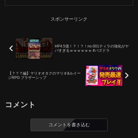
スポンサーリンク
HP4.5億！？！？！no.001ティラの強化がヤ
バすぎるｗｗｗｗｗｗ #パズドラ
【？？？編】マリオオタクのマリオ&ルイー
ジRPG ブラザーシップ
コメント
コメントを書き込む