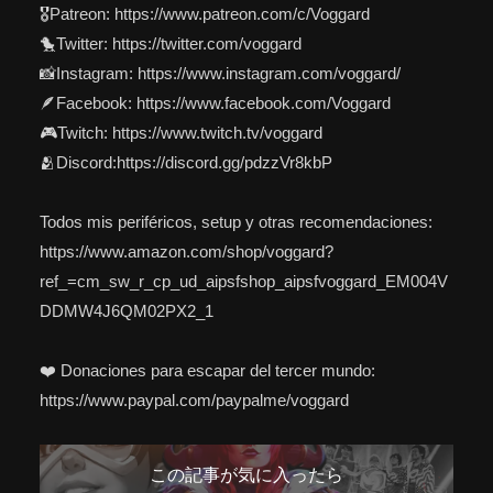
🎖️Patreon: https://www.patreon.com/c/Voggard
🐤Twitter: https://twitter.com/voggard
📸Instagram: https://www.instagram.com/voggard/
🪶Facebook: https://www.facebook.com/Voggard
🎮Twitch: https://www.twitch.tv/voggard
🫂Discord:https://discord.gg/pdzzVr8kbP
Todos mis periféricos, setup y otras recomendaciones:
https://www.amazon.com/shop/voggard?
ref_=cm_sw_r_cp_ud_aipsfshop_aipsfvoggard_EM004V
DDMW4J6QM02PX2_1
❤️ Donaciones para escapar del tercer mundo:
https://www.paypal.com/paypalme/voggard
この記事が気に入ったら