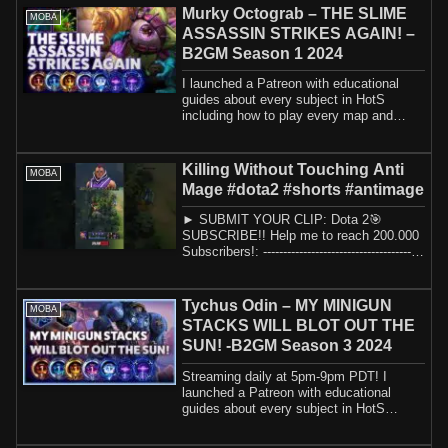
Murky Octograb – THE SLIME
MOBA
ASSASSIN STRIKES AGAIN! –
B2GM Season 1 2024
I launched a Patreon with educational
guides about every subject in HotS
including how to play every map and
hero. If yo...
Killing Without Touching Anti
MOBA
Mage #dota2 #shorts #antimage
► SUBMIT YOUR CLIP: Dota 2🎯
SUBSCRIBE!! Help me to reach 200.000
Subscribers!: ----------------------------------------
-...
Tychus Odin – MY MINIGUN
MOBA
STACKS WILL BLOT OUT THE
SUN! -B2GM Season 3 2024
Streaming daily at 5pm-9pm PDT! I
launched a Patreon with educational
guides about every subject in HotS
including how t...