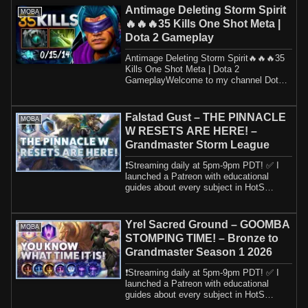
Antimage Deleting Storm Spirit
MOBA
🔥🔥🔥35 Kills One Shot Meta |
Dota 2 Gameplay
Antimage Deleting Storm Spirit🔥🔥🔥35
Kills One Shot Meta | Dota 2
GameplayWelcome to my channel Dota 2
Gameplay dota 2 hi...
Falstad Gust – THE PINNACLE
MOBA
W RESETS ARE HERE! –
Grandmaster Storm League
❗️Streaming daily at 5pm-9pm PDT! ✅ I
launched a Patreon with educational
guides about every subject in HotS
including h...
Yrel Sacred Ground – GOOMBA
MOBA
STOMPING TIME! – Bronze to
Grandmaster Season 1 2026
❗️Streaming daily at 5pm-9pm PDT! ✅ I
launched a Patreon with educational
guides about every subject in HotS
including h...