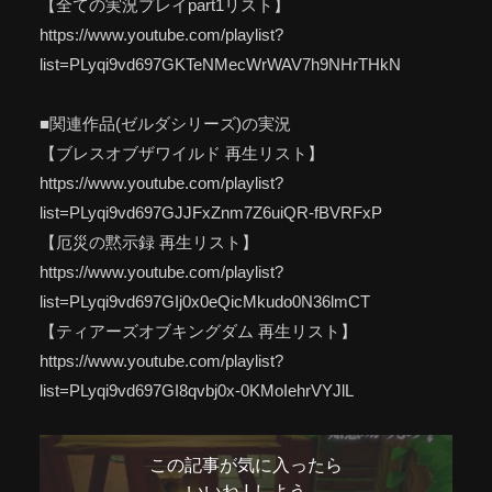
【全ての実況プレイpart1リスト】
https://www.youtube.com/playlist?
list=PLyqi9vd697GKTeNMecWrWAV7h9NHrTHkN
■関連作品(ゼルダシリーズ)の実況
【ブレスオブザワイルド 再生リスト】
https://www.youtube.com/playlist?
list=PLyqi9vd697GJJFxZnm7Z6uiQR-fBVRFxP
【厄災の黙示録 再生リスト】
https://www.youtube.com/playlist?
list=PLyqi9vd697GIj0x0eQicMkudo0N36lmCT
【ティアーズオブキングダム 再生リスト】
https://www.youtube.com/playlist?
list=PLyqi9vd697GI8qvbj0x-0KMoIehrVYJlL
この記事が気に入ったら
いいね ! しよう