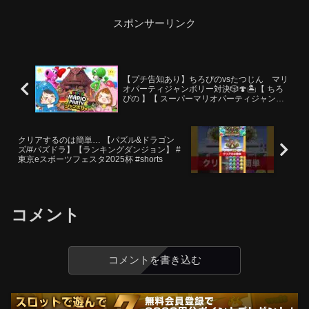
ライブラリ効果音ラボ魔王魂(画...
スポンサーリンク
【プチ告知あり】ちろぴのvsたつじん マリ
オパーティジャンボリー対決🎲🍄🏝【 ちろ
ぴの 】【 スーパーマリオパーティジャンボ
リー 】
クリアするのは簡単… 【パズル&ドラゴン
ズ/#パズドラ】【ランキングダンジョン】 #
東京eスポーツフェスタ2025杯 #shorts
コメント
コメントを書き込む