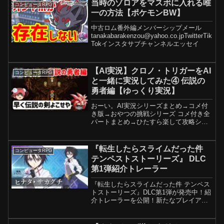
当時のゾロアをマスボに入れる唯
コンピュータRPG
一の方法【ポケモンBW】
中古ロム番外編メンバーシップメール
tanakabarakenzou@yahoo.co.jpTwitterTik
Tokインスタサブチャンネルエッセイ
【AI実況】クロノ・トリガーをAI
コンピュータRPG
と一緒に実況してみた④ 伝説の
勇者編【ゆっくり実況】
おーい。AI実況シリーズまとめ→コメ付
き版→おやつの挑戦シリーズ コメ付き全
パートまとめ→ひたすら楽して攻略シリ
ーズ再生リスト
FF5→FF6→FF4→FF9→FF10→ロマサガ
3リマスター→オクトパストラベラー→サ
『転生したらスライムだった件
コンピュータRPG
ガフロアセルス一人旅→おや...
テンペストストーリーズ』 DLC
第1弾紹介トレーラー
『転生したらスライムだった件 テンペス
トストーリーズ』DLC第1弾が発売中！紹
介トレーラーを公開！新たなプレイアブ
ルキャラクター ヒナタや新シナリオを追
加！スミレとヒナタを繋ぐ物語をお見逃