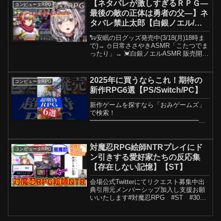
しなく！======================...
【ネタバレが激しすぎるＲＰＧ―
コンピュータRPG
最後の敵の正体は勇者の父―】ネ
タバレ禁止太郎【白銀ノエル/ホ
ロライブ】
🐑安眠の日グッズ発売中(3/18(月)18時ま
で)→ ⛄日常ささやきASMR「こたつでま
ったり」→ 💓白銀ノエルASMR 販売開始
→ 📝白銀ノエル LINEスタンプ本ゲーム
は Copyright (C) 2020 "KSB" All Rig...
2025年に買うならこれ！期待の
コンピュータRPG
新作RPG6選【PS/Switch/PC】
新作ゲームを探すなら「おみゲームズ」
で検索！
━━━━━━━━━━━━━━━━━━
━━━良かったらこちらもフォローお願
いします♪動画やコミュニティでは配信し
ない情報をつぶやいてます。■X（旧：
対魔忍RPG絵師NTRプレイにド
コンピュータRPG
Twitter）■サブチャンネルyoutube.c...
ン引きする愛好家たちの反応集
【存在しない記憶】【ST】
会場公式Twitterにてリクエスト募集中出
典引用元メンバーシップ加入し支援お願
いいたします#対魔忍RPG #ST #3000
倍お借りしたもの(音楽)【楽曲提供 株式
会社 光サプライズ】YouTubeオーディオ