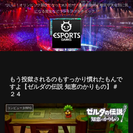
ついに！オリンピック競技となったeスポーツの最新動画！種目や大会別に気
になる賞金などランキングをチェック！
もう投獄されるのもすっかり慣れたもんで
すよ【ゼルダの伝説 知恵のかりもの】＃
２４
コンピュータRPG