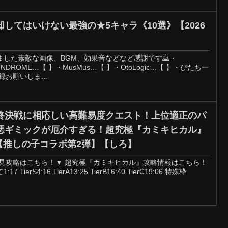
してはいけない最強の★5キャラ《10選》【2026
した素敵な画像、BGM、効果音などなど感謝です🙇・
-SYNDROME…【 】・MusMus…【 】・OtoLogic…【 】・びたちー
お願いしま...
終決戦に相応しい高難易度クエスト！上位適正のパ
悪ギミックが厄介すぎる！超究極『カミキヒカル』
！【推しの子コラボ第2弾】【しろ】
初見攻略はこちら！▼ 超究極『カミキヒカル』攻略情報はこちら！
 TierS4:16 TierA13:25 TierB16:40 TierC19:06 特殊枠