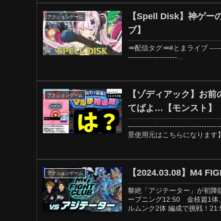
【Spell Disk】
アクションゲーム
ブ】
🥕配信タグ🥕#とまライブ -----------------
--------------------...
【ゾディアック】お前
アクションゲーム
てばよ…【モンスト】
-------------------------------
景使用元はこちらになります】DO
【2024.03.08】M4
アクションゲーム
黎絶「アジテーター」が初降臨
ープニング12:50 金枝篇1
ルムンク2体 編成で挑戦！21:5