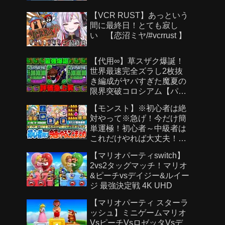
【VCR RUST】あっという
間に最終日！とても寂し
い 【恋沼ミヤ/#vcrrust 】
【代用∞】草スザク爆誕！
世界最速完全ズラし2枚抜
き編成がヤバすぎた魔夏の
限界突破コロシアム【パズ
ドラ】
【モンスト】※初心者は絶
対やって※急げ！今だけ簡
単運極！初心者～中級者は
これだけやれば大丈夫！作
らないと絶対後悔する超強
【マリオパーティswitch】
い運極を見逃すな！【モン
2vs2タッグマッチ！マリオ
スト夏休み2026】へっぽこ
&ピーチvsデイジー&ルイー
ストライカー
ジ 最強決定戦 4K UHD
【マリオパーティ スターラ
ッシュ】ミニゲームマリオ
VsピーチVsロゼッタVsデ