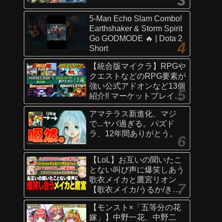
5-Man Echo Slam Combo!
Earthshaker & Storm Spirit
Go GODMODE 🔥 | Dota 2
Short
【統合版マイクラ】RPGや
クエストなどのRPG要素が
強い公式アドオンなど13個
紹介!! マーケットプレイス
情報
アマテラス新進化、マジ
【Switch/Win10/PE/PS/Xb
で...ヤバ過ぎる。パズド
ox】
ラ、12年間ありがとう。
【LoL】お互いの聞いたこ
とない叫び声に爆笑しあう
歌衣メイカと鷹宮リオン
【歌衣メイカ/うるか/きな
こ/ありさか/鷹宮リオン】
【モンスト×「五等分の花
嫁」】中野一花、中野二