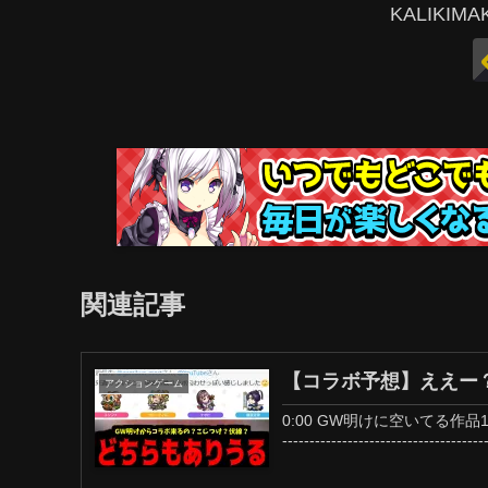
KALIKI
関連記事
【コラボ予想】ええー
アクションゲーム
0:00 GW明けに空いてる作品11:11 呪術
------------------------------------