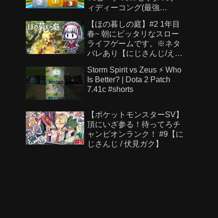
ィディーコング(最強
CPU「たつじん」)
【ほの暮しの庭】#2 1年目
春~ 朝にピッタリなスロー
ライフゲームです。※ネタ
バレあり【にじさんじ/え
る】
Storm Spirit vs Zeus ⚡ Who
Is Better? | Dota 2 Patch
7.41c #shorts
【ポケットモンスターSV】
頂にいざ参る！待ってろチ
ャンピオンランク！ #9【に
じさんじ / 伏見ガク】