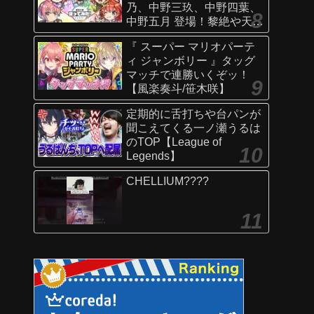
乃、中野三玖、中野四葉、
中野五月 登場！黎絶や天魔
の孤城〜空中庭園〜などで
『 スーパー マリオパーテ
活躍！オリジナルSSにも注
ィ ジャンボリー 』タッグ
目！【新キャラ使ってみた
マッチで連勝いくぞッ！
｜モンスト公式】
【風楽奏斗/笹木咲】
定期的に舌打ちや台パンが
聞こえてくる一ノ瀬うるは
のTOP【League of
Legends】
CHELLIUM????