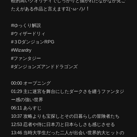
較的高いクオリティでしっかりと描かれたなかなか見ご
たえがある作品と言えますΣ(･ω･ﾉ)ﾉ！
#ゆっくり解説
#ウィザードリィ
#３DダンジョンRPG
#Wizardry
#ファンタジー
#ダンジョンズアンドドラゴンズ
00:00 オープニング
01:29 主に迷宮を舞台にしたダークさを纏うファンタジ
ー感の強い世界
06:11 あらすじ
10:37 攻略よりも宝探しとその日暮らしの冒険者たち
12:53 忍者や侍に日本刀と日本らしさも感じさせる
13:46 当時大学生だった二人が出会い世界的大ヒットの