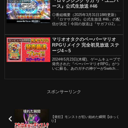
『ロマンシング サガ リ・ユニバ
コンピュータRPG
ース』公式生放送 #46
◎番組概要（2025年3月31日18時更新）
「『ロマサガRS』公式生放送 #46」の配
信が決定！今回の放送は『サガフロ2』祭
り！ゲストとして三浦プロデューサーが
登場し、発売されたばかりの『サガ フロ
ンティア２ リマスター』の魅力をご紹
マリオオタクのペーパーマリオ
コンピュータRPG
介！さ...
RPGリメイク 完全初見放送 ステ
ージ4～5
2024年5月23日(木曜)、ゲームキューブで
発売された『ペーパーマリオRPG』がつ
いに蘇る。あのガチの神ゲーがSwitchで
リメイク…本当に夢を見ている気分で
す。当時リアルタイムで遊んで、マリオ
ゲームの中でもトップクラスに愛したゲ
ームです...
スポンサーリンク
【発狂】モンストが狂い始めた瞬間【ゆっく
り】