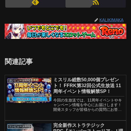
KALIKIMAKA
関連記事
ミスリル総数50,000個プレゼン
コンピュータRPG
ト！ FFRK第32回公式生放送 11
周年イベント情報解禁SP！
今回の生放送では、11周年イベントやキ
ャンペーン情報を中心にお届けします！
開発スタッフが皆様からの質問にお答え
する、恒例の「Q&A」も開催いたします
よ♪11周年を記念したスペシャル生演奏も
開催！どの楽曲を演奏するかは当日のお
完全新作ストラテジック
コンピュータRPG
楽しみに♪プレゼ...