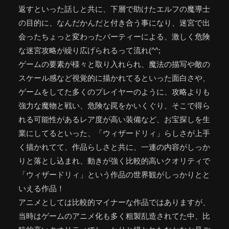
返すといった話しと共に、下層で助けたエルフの魔導士
の目的に、なんだかんだと付き合う事になり、迷宮で出
会ったちょっと変わったパーティーによる、激しく危険
な迷宮攻略が繰り広げられるって流れ(^^;
ゲームの要素が様々と取り入れられ、魔法の描写や敵の
スケール感など視覚的に描かれてるといった面白さや、
ゲームをしてた多くのプレイヤーのように、攻略よりも
強力な魔物と戦い、危険な罠をかいくぐり、そこで得ら
れる可能性があるレア度が高い装備など、お宝探しを生
業にしてるといった、「ウィザードリィ」らしさが上手
く描かれてて、作品らしさと共に、一連の内容がしっか
りと落とし込まれ、動きが強く比較的高いクオリティで
「ウィザードリィ」という作品の世界観がしっかりとと
いえる作品！
アニメとしては比較的マイナーな作品ではありますが、
当時はゲームのアニメ化も多く粗製乱造されてた中、比