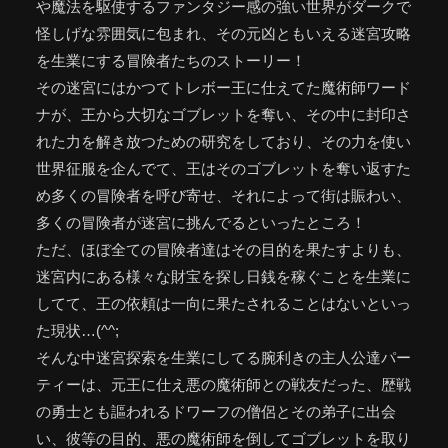
や魔法を駆使するファンタジー感の強い世界がダークで
怪しげな雰囲気に包まれ、その元凶ともいえる迷宮攻略
を生業にする冒険者たちのストーリー！
その迷宮にはかつてトレボー王に仕えてた魔術師ワード
ナが、王から大切なゴブレットを奪い、その中に封印さ
れた力を解き放つための研究をしており、その力を使い
世界征服を企んでて、王はそのゴブレットを奪い返すた
め多くの冒険者を呼び寄せ、それによって街は賑わい、
多くの冒険者が迷宮に挑んでるといったところ！
ただ、ほぼ全ての冒険者達はその目的を果たすよりも、
迷宮内にある様々な財宝を探し日銭を稼ぐことを生業に
してて、王の依頼は一向に果たされることはないといっ
た現状…(^^;
そんな中迷宮探索を生業にしてる腕利きの主人公達パー
ティーは、元王に仕え悪の魔術師との戦友だった、歴戦
の勇士とも謳われるドワーフの僧侶とその弟子に出会
い、彼等の目的、悪の魔術師を倒してゴブレットを取り