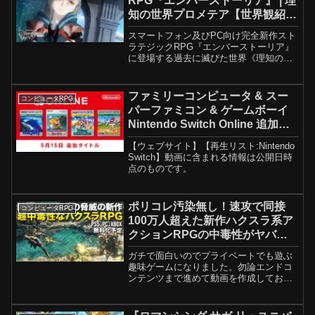
RPG『エンバーストーリア』 | 理
知の世界プロメテア【世界観紹
介】
スマートフォン及びPC向け完全新作スト
ラテジックRPG『エンバーストーリア』
に登場する過去に滅びた世界《理知の世
界プロメテア》の紹介動画です。本作
は、魔獣はびこる試練の大地レンゴクを
舞台に、敵勢力とのバトル、大型魔獣の
ファミリーコンピュータ & スー
コンピュータRPG
討伐など大規模な集団（...
パーファミコン & ゲームボーイ
Nintendo Switch Online 追加タ
イトル [2024年5月15日]
【ウェブサイト】【再生リスト:Nintendo
Switch】動画に含まれる情報は公開日時
点のものです。
ポリコレ汚染無し！速攻で同接
コンピュータRPG
100万人超えた新作ハクスラ系ア
クションRPGの中毒性がヤバ過
ぎる(PS5/PC/XBOX)｜Path of
ガチで面白いのでプライベートでも遊ぶ
Exile 2【ゆっくり実況】パスオブ
趣味ゲームになりました。勿論エンドコ
エグザイル2
ンテンツまで進めて動画を作成しており
ます。アーリーアクセス権はこちらから↓
購入Steamリンク：PSストアリンク：提
供:Path of Exile 20:00 冒頭謎茶...