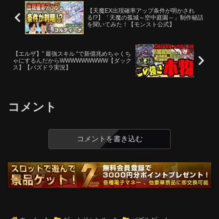
【天魔EX出現確率アップ条件が明かされ
る!?】「天魔の孤城～空中庭園～」制作秘話
を聞いてみた！【モンスト公式】
【エルザ】” 最強スキル “で新億兆めちゃくち
ゃにするんだからWWWWWWWWW【ダック
ス】【パズドラ実況】
コメント
コメントを書き込む