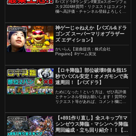
#パズドラ#ランダン#東京eスポーツフェ
スタ2024杯質問・リクエストはコメント
欄へ高評価・チャンネル登録よろしくお
願いします！提供：ひろNaさん全一＆プ
ロの権利おめでとうございます！新人パ
ズドラVtuberとしてデビューしたよ、よ
神ゲーじゃねえか【パズル&ドラ
パズルゲーム
ろしくね...
ゴンズ スーパーマリオブラザー
ズ エディション】
かいらん【楽曲提供：株式会社
Pinguino】#ゲーム実況
【ロキ降臨】部位破壊8個＆指15
パズルゲーム
秒でパズル安定！オメガモンで高
速周回！【パズドラ】
ためになった！という方は、ぜひ高評価
とチャンネル登録お願いします！質問や
リクエスト等があれば、コメント欄に書
いてください！【ロキ降臨 詰み要素な
くした改良版】【扉の君降臨の周回編
成】オメガモン石田ヤマトキャラ名/アシ
【+891作り直し】全スキップ‼️マ
パズルゲーム
スト名オメガモン/ピッコ...
シンゼウス降臨・マシンヘラ降臨
周回編成・立ち回り紹介！！【パ