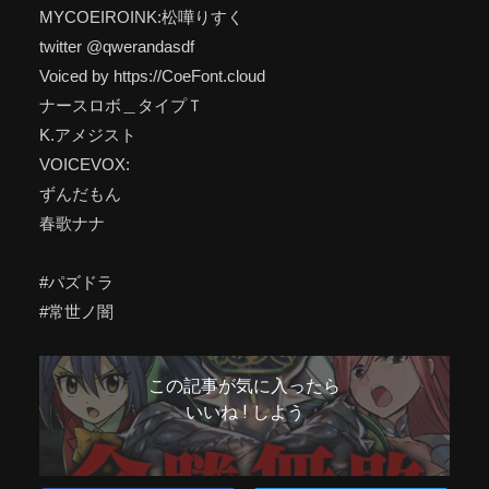
MYCOEIROINK:松嘩りすく
twitter @qwerandasdf
Voiced by https://CoeFont.cloud
ナースロボ＿タイプＴ
K.アメジスト
VOICEVOX:
ずんだもん
春歌ナナ
#パズドラ
#常世ノ闇
この記事が気に入ったら
いいね ! しよう