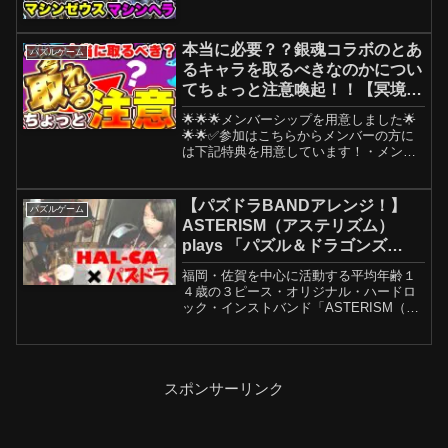
ズル&ドラゴンズ/#パズドラ】
本当に必要？？銀魂コラボのとあ
パズルゲーム
るキャラを取るべきなのかについ
てちょっと注意喚起！！【冥境チ
ャレンジ】【パズドラ実況】＃パ
🌟🌟🌟メンバーシップを用意しました🌟
ズドラ ＃銀魂
🌟🌟✅参加はこちらからメンバーの方に
は下記特典を用意しています！・メンバ
ー限定バッジ・メンバー限定スタンプ・
フレンドになれる優先権利・2nd チャン
ネルのような他ゲー実況や実写動画投
【パズドラBANDアレンジ！】
パズルゲーム
稿・メンバー限定で行う...
ASTERISM（アステリズム）
plays 「パズル＆ドラゴンズ
BGM」
福岡・佐賀を中心に活動する平均年齢１
４歳の３ピース・オリジナル・ハードロ
ック・インストバンド「ASTERISM（ア
ステリズム）」スタジオ１発録り＆１発
撮り動画シリーズ！第２弾！「パズル＆
ドラゴンズBGM」最新情報、LIVE情報は
ツイッターを...
スポンサーリンク