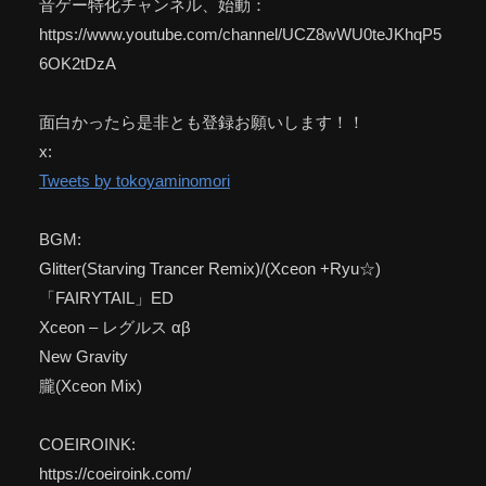
音ゲー特化チャンネル、始動：
https://www.youtube.com/channel/UCZ8wWU0teJKhqP5
6OK2tDzA
面白かったら是非とも登録お願いします！！
x:
Tweets by tokoyaminomori
BGM:
Glitter(Starving Trancer Remix)/(Xceon +Ryu☆)
「FAIRYTAIL」ED
Xceon – レグルス αβ
New Gravity
朧(Xceon Mix)
COEIROINK:
https://coeiroink.com/