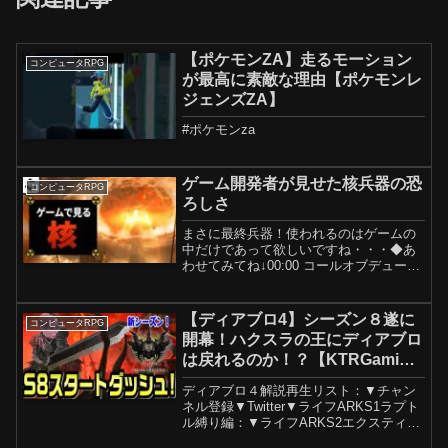
【ポケモンZA】走るモーション
コンピュータRPG
が最高に素敵な理由【ポケモンレ
ジェンズZA】
#ポケモンza
ゲーム開発者が見せた核兵器の恐
コンピュータRPG
ろしさ
まさに最終兵器！使われるのはゲームの
中だけであって欲しいですね・・・◆あ
わせてみてね↓00:00 コールオブデューテ
ィ MW200:20 フォールアウト400:55 フ
ァークライ501:44 ウルフェンシュタイン
202:21 キルゾーン20...
【ディアブロ4】シーズン８遂に
コンピュータRPG
開幕！ハクスラの王にディアブロ
は戻れるのか！？【KTRGaming
DiabloⅣ ゲーム 実況】
ディアブロ４解説再生リスト：▼チャン
ネル登録▼Twitter▼ライフARKS1ラプト
ル縛り編：▼ライフARKS2エクスティン
クション編：▼キングダムARKロストア