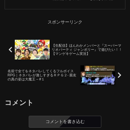
信:Twitch-X-X(The k4sen)-ED使用曲:
Diverse Syst...
スポンサーリンク
【生配信】ほんわかメンバーと『スーパーマ
リオパーティ ジャンボリー』で遊びたい！！
【マンゲキゲーム実況】
名前で全てをネタバレしてくるフルボイス
RPG｜ネタバレが激しすぎるＲＰＧ２- 親友
の真の姿は大魔王 – #１
コメント
コメントを書き込む