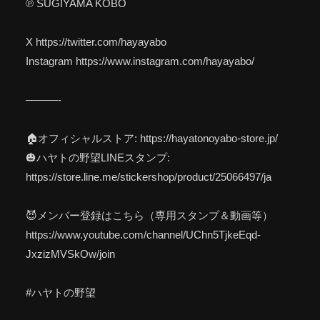
℗ SUGIYAMA KOBO
X https://twitter.com/hayayabo
Instagram https://www.instagram.com/hayayabo/
———-
🏠オフィシャルストア: https://hayatonoyabo-store.jp/
🎃ハヤトの野望LINEスタンプ:
https://store.line.me/stickershop/product/25066497/ja
😈メンバー登録はこちら（専用スタンプ＆動画等）
https://www.youtube.com/channel/UChn5TjkeEqd-
JxzizMVSkOw/join
#ハヤトの野望