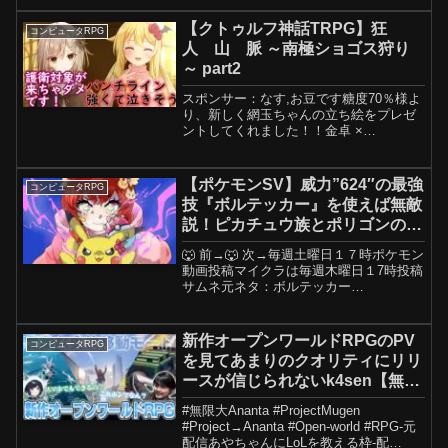
イランド編：▼キングダムARK：▼ライ
フクラフトS1：▼ディスコード▼マイク
【クトゥルフ神話TRPG】狂
コンピュータRPG
ラ...
人 山 脈 ～南極ショゴス狩り
～ part2
スポンサー：なす,お豆です糖度70％様よ
り、新しく網玉ちゃんの立ち絵をプレゼ
ントしてくれました！！金卓 ×
LIVERTINE AGEコラボグッズ：
(↑10/18~11/25までの限定期間ですのでお
早めに)シナリオ『無垢の神』はこちら：
【ポケモンSV】威力”624″の最強
コンピュータRPG
冰鞠...
技『ボルテッカー』を使えば無敵
説！ピカチュウ族とポリゴンの夢
のタッグで荒れ狂うランクマで３
🐺 前→🐺 次→毎週土曜日１７時ポケモン
タテせよ！！！
動画投稿マイクラは毎週木曜日１7時投稿
サムネ元ネタ：ボルテッカー
୨୧┈┈┈┈┈┈┈┈┈┈┈┈┈┈┈୨୧↓
🌟おすすめ動画🌟 ↓【ポケモンSV】鬼
畜縛りポケモン実況を一気見！人気の面
新作オープンワールドRPGのPV
コンピュータRPG
白総集編なのだっ！【...
を見てあまりのクオリティにリリ
ースが信じられないk4sen【無限
大Ananta】
#無限大Ananta #ProjectMugen
#Project→Ananta #Open-world #RPG-元
配信あやちゃんにLoLを教える枠-配