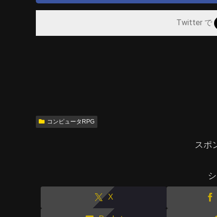
Twitter で
コンピュータRPG
スポ
シ
X