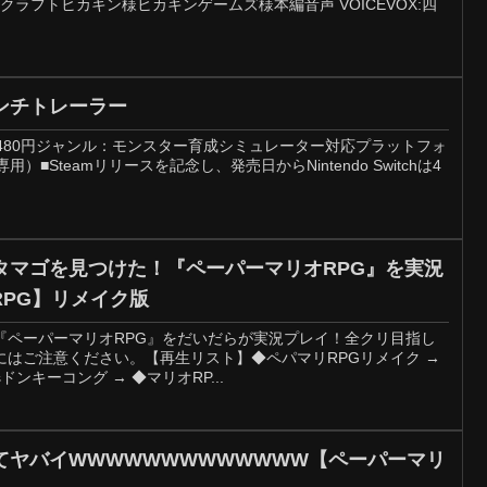
#マインクラフトヒカキン様ヒカキンゲームズ様本編音声 VOICEVOX:四
ンチトレーラー
：1480円ジャンル：モンスター育成シミュレーター対応プラットフォ
（DL専用）■Steamリリースを記念し、発売日からNintendo Switchは4
タマゴを見つけた！『ペーパーマリオRPG』を実況
RPG】リメイク版
『ペーパーマリオRPG』をだいだらが実況プレイ！全クリ目指し
にはご注意ください。【再生リスト】◆ペパマリRPGリメイク →
ドンキーコング → ◆マリオRP...
てヤバイWWWWWWWWWWWWW【ペーパーマリ