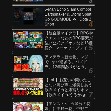
5-Man Echo Slam Combo!
Earthshaker & Storm Spirit
Go GODMODE 🔥 | Dota 2
Short
【統合版マイクラ】RPGや
クエストなどのRPG要素が
強い公式アドオンなど13個
紹介!! マーケットプレイス
情報
アマテラス新進化、マジ
【Switch/Win10/PE/PS/Xb
で...ヤバ過ぎる。パズド
ox】
ラ、12年間ありがとう。
【LoL】お互いの聞いたこ
とない叫び声に爆笑しあう
歌衣メイカと鷹宮リオン
【歌衣メイカ/うるか/きな
こ/ありさか/鷹宮リオン】
【モンスト×「五等分の花
嫁」】中野一花、中野二