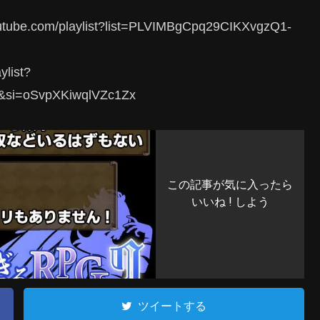
.com/playlist?list=PLVIMBgCpq29CIKXvgzQ1-
list?
&si=oSvpXKiwqlVZc1Zx
この記事が気に入ったら
いいね ! しよう
ツイートする