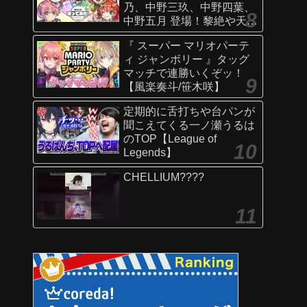
乃、中野三玖、中野四葉、
中野五月 登場！黎絶や天魔
の孤城〜空中庭園〜などで
『 スーパー マリオパーテ
活躍！オリジナルSSにも注
ィ ジャンボリー 』タッグ
目！【新キャラ使ってみた
マッチで連勝いくぞッ！
｜モンスト公式】
【風楽奏斗/笹木咲】
定期的に舌打ちや台パンが
聞こえてくる一ノ瀬うるは
のTOP【League of
Legends】
CHELLIUM????