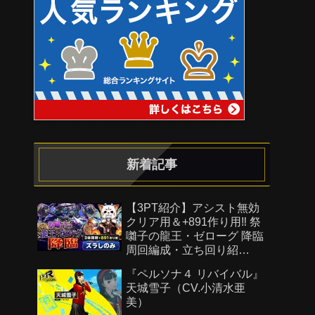
新着記事
【3PT紹介】アシスト無効
クリア用＆+891作り用‼️ 祭
囃子の龍王・ゼローグ 降臨
周回編成・立ち回り紹
介！！【#パズドラ/パズル&
『ペルソナ４ リバイバル』
ドラゴンズ】
天城雪子（CV.小清水亜
美）