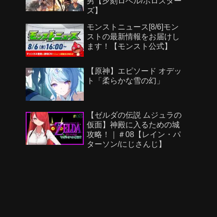
男【夕刻ロベル/ホロスター
使ってみた｜モンスト公
ズ】
式】
モンストニュース[8/6]モン
ストの最新情報をお届けし
ます！【モンスト公式】
【原神】エピソード オデッ
ト「柔らかな雪の幻」
【ゼルダの伝説 ムジュラの
仮面】神殿に入るための城
攻略！｜＃08【レイン・パ
ターソン/にじさんじ】