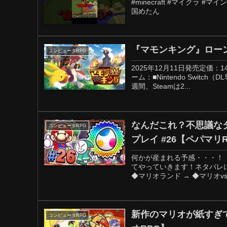
#minecraft #マイクラ 
国めたん
『マモンキング』ロー
コンピュータRPG
2025年12月11日発売定価
ーム：■Nintendo Switch
週間、Steamは2...
なんだこれ？不思議な
コンピュータRPG
プレイ #26【ペパマリ
何かが産まれる予感・・・！
てやっていきます！ネタバレ
◆マリオランド → ◆マリオvs
新作のマリオが紙すぎ
コンピュータRPG