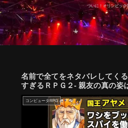
ついに！オリンピック
名前で全てをネタバレしてくる
すぎるＲＰＧ２- 親友の真の姿は
コンピュータRPG