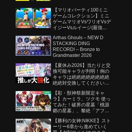
【マリオパーティ100ミニ
ゲームコレクション】ミニ
ゲームマリオVsワリオVsデ
イジーVsルイージ(最強
CPU「たつじん」)
Arthas Ghouls – NEW D
STACKING DING
RECORD! – Bronze to
Grandmaster 2026
【夏休み2026】当たりと交
換可能キャラが判明！例の
キャラは絶絶絶絶絶絶絶絶
絶絶対交換してください！
【パズドラ】
【彩・獣神祭新限定キャ
ラ】カーミラ、ツクモ 使っ
てみた！破界の星墓「桃源
郷の星墓」、黎絶「アフェ
レデイン」で活躍！強力な
【勝利の女神:NIKKE】スト
ショットスキル、アシスト
ーリー6章から進めていく
スキルに注目！【新キャラ