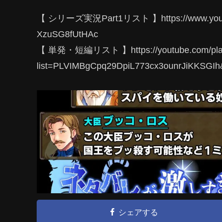
【 シリーズ実況Part1リスト 】https://www.youtube
XzuSG8fUtHAc
【 単発・短編リスト 】https://youtube.com/play
list=PLVIMBgCpq29DpiL773cx3ounrJiKKSGIh
シェアする